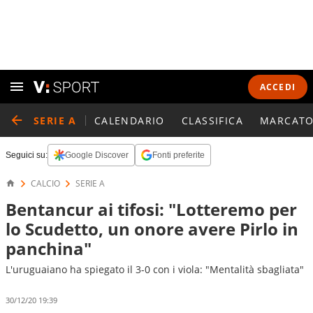
ACCEDI
SERIE A
CALENDARIO
CLASSIFICA
MARCATO
Seguici su:
Google Discover
Fonti preferite
CALCIO
SERIE A
Bentancur ai tifosi: "Lotteremo per
lo Scudetto, un onore avere Pirlo in
panchina"
L'uruguaiano ha spiegato il 3-0 con i viola: "Mentalità sbagliata"
30/12/20 19:39