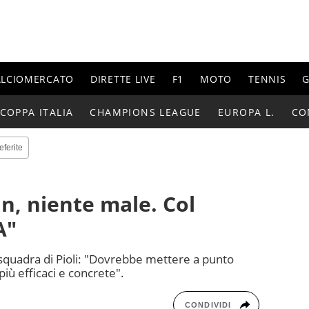
ALCIOMERCATO
DIRETTE LIVE
F1
MOTO
TENNIS
G
COPPA ITALIA
CHAMPIONS LEAGUE
EUROPA L.
CO
eferite
an, niente male. Col
A"
 squadra di Pioli: "Dovrebbe mettere a punto
più efficaci e concrete".
CONDIVIDI