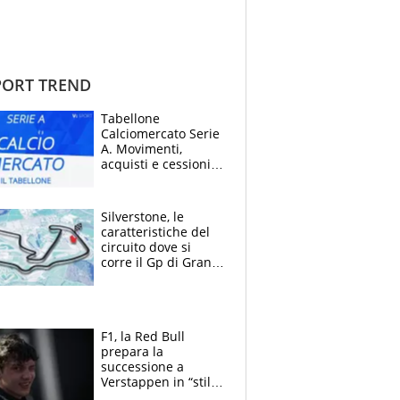
ORT TREND
Tabellone
Calciomercato Serie
A. Movimenti,
acquisti e cessioni:
estate 2026-27
Silverstone, le
caratteristiche del
circuito dove si
corre il Gp di Gran
Bretagna del
Motomondiale
F1, la Red Bull
prepara la
successione a
Verstappen in “stile
Antonelli”. Colapinto