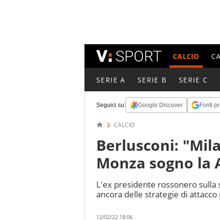
CALCIO
C
SERIE A
SERIE B
SERIE C
Seguici su:
Google Discover
Fonti pr
CALCIO
Berlusconi: "Mil
Monza sogno la 
L'ex presidente rossonero sulla
ancora delle strategie di attacco 
12/02/22 18:06