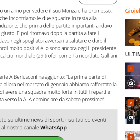
Gioie
opo un anno per vedere il suo Monza e ha promesso:
che incontriamo le due squadre in testa alla
radizione, che prima delle partite importanti andavo
giusto. E poi ritornavo dopo la partita a fare i
o negli spogliatoi avversari a salutare e dare il
ordi molto positivi e io sono ancora oggi il presidente
ULTI
l calcio mondiale (29 trofei, come ha ricordato Galliani
erie A Berlusconi ha aggiunto: “La prima parte di
te allora nel mercato di gennaio abbiamo rafforzato la
 avere una squadra molto forte in tutti i reparti e
ta verso la A. A cominciare da sabato prossimo”.
o su ultime news di sport, risultati ed eventi
ti al nostro canale
WhatsApp