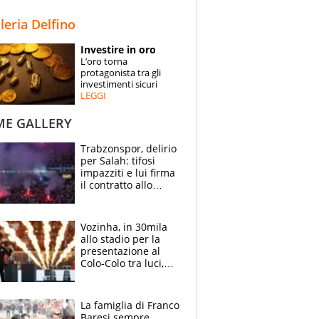
STORIE
lleria Delfino
SPECIALI
Investire in oro
L’oro torna
ESPERTI
protagonista tra gli
investimenti sicuri
LEGGI
CONTATTI
ME GALLERY
Trabzonspor, delirio
per Salah: tifosi
impazziti e lui firma
il contratto allo
stadio
Vozinha, in 30mila
allo stadio per la
presentazione al
Colo-Colo tra luci,
spettacolo, elicotteri
e paracadutisti
La famiglia di Franco
Baresi sempre