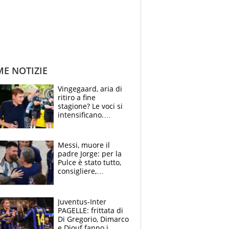
ME NOTIZIE
Vingegaard, aria di
ritiro a fine
stagione? Le voci si
intensificano.
Pogacar, niente
Sanremo nel 2027:
vuole la Roubaix
Messi, muore il
padre Jorge: per la
Pulce è stato tutto,
consigliere,
manager, amico e
capofamiglia
Juventus-Inter
PAGELLE: frittata di
Di Gregorio, Dimarco
e Diouf fanno i