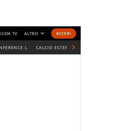
UIDA TV
ALTRO
ACCEDI
NFERENCE L.
CALENDARI E CLASSIFICHE
CALCIO ESTERO
SUPERCOPPA ITALIAN
ALTRI SPORT
MONDIALI 2026
OLIMPIADI
GOSSIP
LIFESTYLE