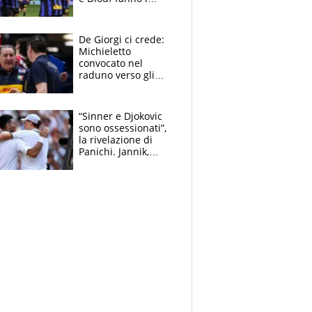
bianconeri piccoli
piccoli, Ylildiz
scompare, Kolo fa
De Giorgi ci crede:
sperare
Michieletto
convocato nel
raduno verso gli
Europei. A sorpresa
torna Rychlicki
“Sinner e Djokovic
sono ossessionati”,
la rivelazione di
Panichi. Jannik,
ansia per il
ginocchio e il rischio
agli US Open