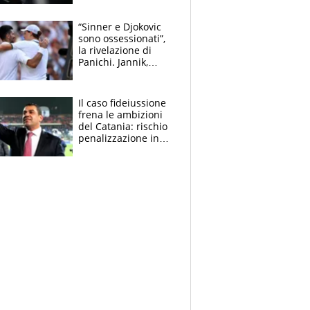
derubato, che
attacco all’Italia
“Sinner e Djokovic
sono ossessionati”,
la rivelazione di
Panichi. Jannik,
ansia per il
ginocchio e il rischio
agli US Open
Il caso fideiussione
frena le ambizioni
del Catania: rischio
penalizzazione in
classifica, cosa
succede?