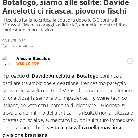
Botafogo, siamo alle solite: Davide
Ancelotti ci ricasca, piovono fischi
Il tecnico italiano critica la squadra dopo lo 0-0 contro il
Mirassol. “Manca coraggio e fiducia”, ammette, mentre i tifosi
contestano la prestazione
02/11/25 10:32
3 min di lettura
Alessio Raicaldo
WEB EDITOR
Un figlio che si chiama Diego e la tesi di laurea sugli stadi
di proprietà in Italia. Il calcio quale filo conduttore
Il progetto di
Davide Ancelotti al Botafogo
continua a
irrinunciabile tra passione e professione. Per Virgilio
oscillare tra ambizione e delusione. L’ennesimo pareggio
Sport indaga, approfondisce e scandaglia l'universo
senza reti, stavolta contro il Mirassol, ha riacceso i malumori
mondo dello sport per antonomasia
di una tifoseria sempre più impaziente. Il giovane tecnico
italiano, arrivato con il compito di rilanciare il Glorioso, si
trova ora nel mirino della critica. Tra risultati non all’altezza e
prestazioni scialbe, aumentano i dubbi sul futuro immediato
della squadra che è
sesta in classifica nella massima
divisione brasiliana
.