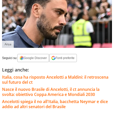
Ansa
Seguici su:
Google Discover
Fonti preferite
Leggi anche:
Italia, cosa ha risposto Ancelotti a Maldini: il retroscena
sul futuro del ct
Nasce il nuovo Brasile di Ancelotti, il ct annuncia la
svolta: obiettivo Coppa America e Mondiali 2030
Ancelotti spiega il no all'Italia, bacchetta Neymar e dice
addio ad altri senatori del Brasile