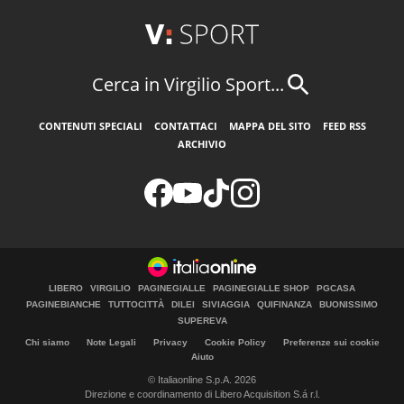
Cerca in Virgilio Sport...
CONTENUTI SPECIALI
CONTATTACI
MAPPA DEL SITO
FEED RSS
ARCHIVIO
LIBERO
VIRGILIO
PAGINEGIALLE
PAGINEGIALLE SHOP
PGCASA
PAGINEBIANCHE
TUTTOCITTÀ
DILEI
SIVIAGGIA
QUIFINANZA
BUONISSIMO
SUPEREVA
Chi siamo
Note Legali
Privacy
Cookie Policy
Preferenze sui cookie
Aiuto
© Italiaonline S.p.A. 2026
Direzione e coordinamento di Libero Acquisition S.á r.l.