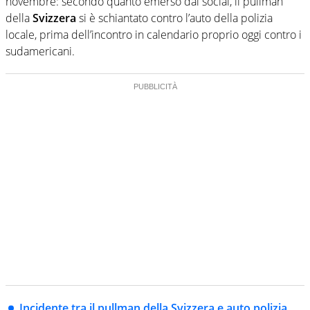
novembre: secondo quanto emerso dai social, il pullman
della
Svizzera
si è schiantato contro l’auto della polizia
locale, prima dell’incontro in calendario proprio oggi contro i
sudamericani.
Incidente tra il pullman della Svizzera e auto polizia