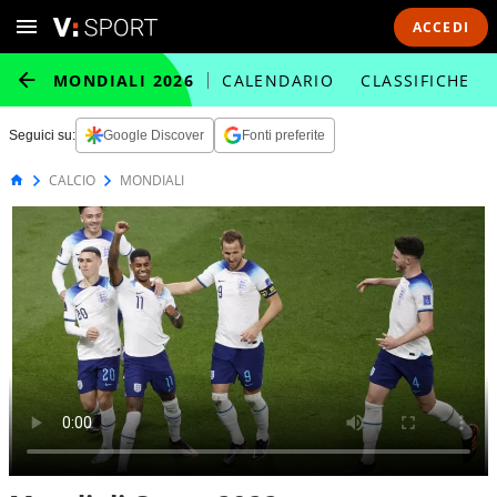
ACCEDI
MONDIALI 2026
CALENDARIO
CLASSIFICHE
Seguici su:
Google Discover
Fonti preferite
CALCIO
MONDIALI