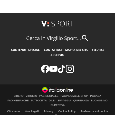
Cerca in Virgilio Sport...
CONTENUTI SPECIALI
CONTATTACI
MAPPA DEL SITO
FEED RSS
ARCHIVIO
LIBERO
VIRGILIO
PAGINEGIALLE
PAGINEGIALLE SHOP
PGCASA
PAGINEBIANCHE
TUTTOCITTÀ
DILEI
SIVIAGGIA
QUIFINANZA
BUONISSIMO
SUPEREVA
Chi siamo
Note Legali
Privacy
Cookie Policy
Preferenze sui cookie