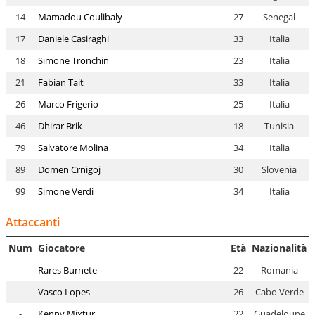
14
Mamadou Coulibaly
27
Senegal
17
Daniele Casiraghi
33
Italia
18
Simone Tronchin
23
Italia
21
Fabian Tait
33
Italia
26
Marco Frigerio
25
Italia
46
Dhirar Brik
18
Tunisia
79
Salvatore Molina
34
Italia
89
Domen Crnigoj
30
Slovenia
99
Simone Verdi
34
Italia
Attaccanti
Num
Giocatore
Età
Nazionalità
-
Rares Burnete
22
Romania
-
Vasco Lopes
26
Cabo Verde
-
Kenny Mixtur
22
Guadeloupe