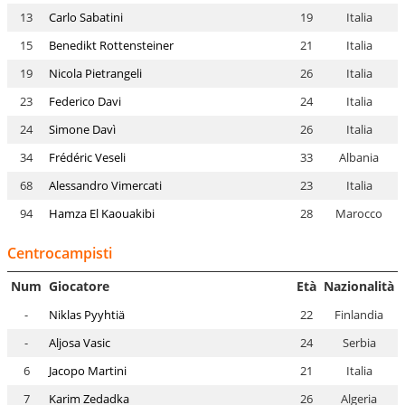
13
Carlo Sabatini
19
Italia
15
Benedikt Rottensteiner
21
Italia
19
Nicola Pietrangeli
26
Italia
23
Federico Davi
24
Italia
24
Simone Davì
26
Italia
34
Frédéric Veseli
33
Albania
68
Alessandro Vimercati
23
Italia
94
Hamza El Kaouakibi
28
Marocco
Centrocampisti
Num
Giocatore
Età
Nazionalità
-
Niklas Pyyhtiä
22
Finlandia
-
Aljosa Vasic
24
Serbia
6
Jacopo Martini
21
Italia
7
Karim Zedadka
26
Algeria