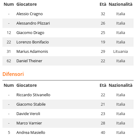
Num
Giocatore
Età
Nazionalità
-
Alessio Cragno
32
Italia
-
Alessandro Plizzari
26
Italia
12
Giacomo Drago
25
Italia
22
Lorenzo Bonifacio
19
Italia
31
Marius Adamonis
29
Lituania
62
Daniel Theiner
22
Italia
Difensori
Num
Giocatore
Età
Nazionalità
-
Riccardo Stivanello
22
Italia
-
Giacomo Stabile
21
Italia
-
Davide Veroli
23
Italia
-
Marco Varnier
28
Italia
5
Andrea Masiello
40
Italia