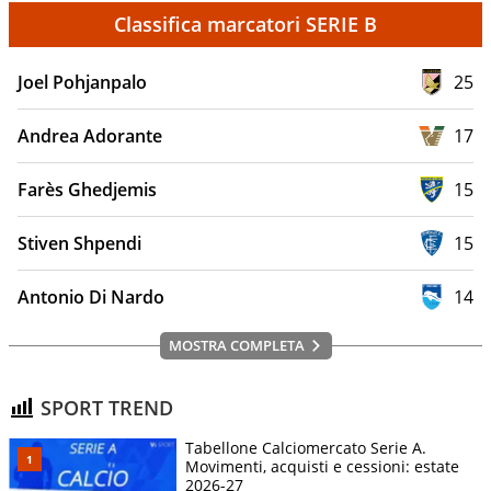
Classifica marcatori SERIE B
Joel Pohjanpalo
25
Andrea Adorante
17
Farès Ghedjemis
15
Stiven Shpendi
15
Antonio Di Nardo
14
MOSTRA COMPLETA
SPORT TREND
Tabellone Calciomercato Serie A.
Movimenti, acquisti e cessioni: estate
2026-27