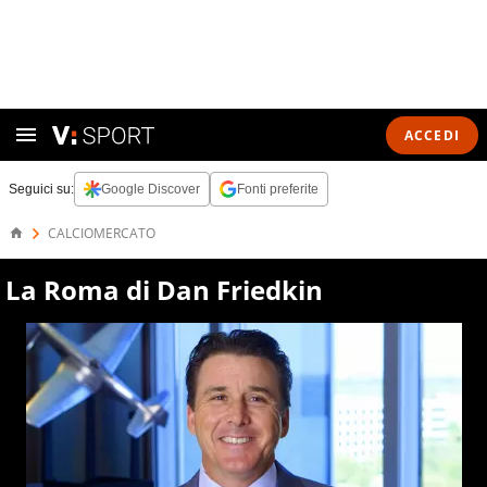
ACCEDI
Seguici su:
Google Discover
Fonti preferite
CALCIOMERCATO
La Roma di Dan Friedkin