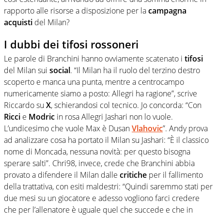
rapporto alle risorse a disposizione per la
campagna
acquisti
del Milan?
I dubbi dei tifosi rossoneri
Le parole di Branchini hanno ovviamente scatenato i
tifosi
del Milan sui
social
. “Il Milan ha il ruolo del terzino destro
scoperto e manca una punta, mentre a centrocampo
numericamente siamo a posto: Allegri ha ragione”, scrive
Riccardo su
X
, schierandosi col tecnico. Jo concorda: “Con
Ricci
e
Modric
in rosa Allegri Jashari non lo vuole.
L’undicesimo che vuole Max è Dusan
Vlahovic
”. Andy prova
ad analizzare cosa ha portato il Milan su Jashari: “È il classico
nome di Moncada, nessuna novità: per questo bisogna
sperare salti”. Chri98, invece, crede che Branchini abbia
provato a difendere il Milan dalle
critiche
per il fallimento
della trattativa, con esiti maldestri: “Quindi saremmo stati per
due mesi su un giocatore e adesso vogliono farci credere
che per l’allenatore è uguale quel che succede e che in