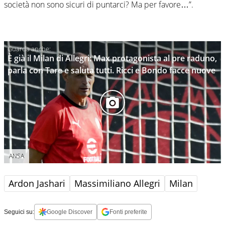
società non sono sicuri di puntarci? Ma per favore…”.
È già il Milan di Allegri: Max protagonista al pre raduno,
parla con Tare e saluta tutti. Ricci e Bondo facce nuove
ANSA
Ardon Jashari
Massimiliano Allegri
Milan
Seguici su:
Google Discover
Fonti preferite