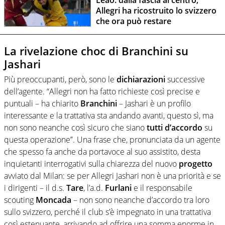
Leao: dalla fascia al centro,
Allegri ha ricostruito lo svizzero
che ora può restare
La rivelazione choc di Branchini su
Jashari
Più preoccupanti, però, sono le
dichiarazioni
successive
dell’agente. “Allegri non ha fatto richieste così precise e
puntuali – ha chiarito
Branchini
– Jashari è un profilo
interessante e la trattativa sta andando avanti, questo sì, ma
non sono neanche così sicuro che siano
tutti
d’accordo
su
questa operazione”. Una frase che, pronunciata da un agente
che spesso fa anche da portavoce al suo assistito, desta
inquietanti interrogativi sulla chiarezza del nuovo
progetto
avviato dal Milan: se per Allegri Jashari non è una priorità e se
i dirigenti – il d.s.
Tare
, l’a.d.
Furlani
e il responsabile
scouting
Moncada
– non sono neanche d’accordo tra loro
sullo svizzero, perché il club s’è impegnato in una trattativa
così estenuante, arrivando ad offrire una somma enorme in