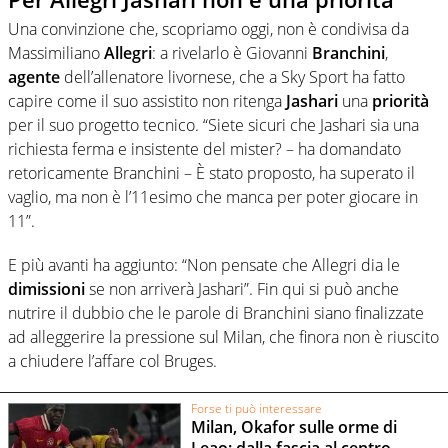
Una convinzione che, scopriamo oggi, non è condivisa da
Massimiliano
Allegri
: a rivelarlo è Giovanni
Branchini
,
agente
dell’allenatore livornese, che a Sky Sport ha fatto
capire come il suo assistito non ritenga
Jashari
una
priorità
per il suo progetto tecnico. “Siete sicuri che Jashari sia una
richiesta ferma e insistente del mister? – ha domandato
retoricamente Branchini – È stato proposto, ha superato il
vaglio, ma non è l’11esimo che manca per poter giocare in
11”.
E più avanti ha aggiunto: “Non pensate che Allegri dia le
dimissioni
se non arriverà Jashari”. Fin qui si può anche
nutrire il dubbio che le parole di Branchini siano finalizzate
ad alleggerire la pressione sul Milan, che finora non è riuscito
a chiudere l’affare col Bruges.
Forse ti può interessare
Milan, Okafor sulle orme di