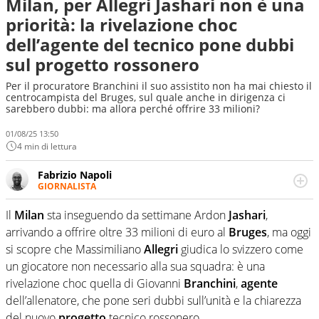
Milan, per Allegri Jashari non è una
priorità: la rivelazione choc
dell’agente del tecnico pone dubbi
sul progetto rossonero
Per il procuratore Branchini il suo assistito non ha mai chiesto il
centrocampista del Bruges, sul quale anche in dirigenza ci
sarebbero dubbi: ma allora perché offrire 33 milioni?
01/08/25 13:50
4 min di lettura
Fabrizio Napoli
GIORNALISTA
Giornalista professionista, per Virgilio Sport segue anche
il calcio ma è con la pallanuoto che esalta competenze e
Il
Milan
sta inseguendo da settimane Ardon
Jashari
,
passioni. Cura la comunicazione di HaBaWaBa, il più
arrivando a offrire oltre 33 milioni di euro al
Bruges
, ma oggi
grande festival di waterpolo per bambini al mondo
si scopre che Massimiliano
Allegri
giudica lo svizzero come
un giocatore non necessario alla sua squadra: è una
rivelazione choc quella di Giovanni
Branchini
,
agente
dell’allenatore, che pone seri dubbi sull’unità e la chiarezza
del nuovo
progetto
tecnico rossonero.