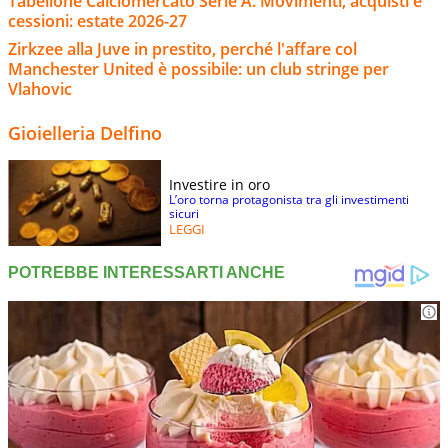
Tabellone Calciomercato Serie A. Movimenti, acquisti e
cessioni: estate 2026-27
Zirkzee alla Juve in prestito, perché l'affare col
Manchester United è possibile: un club stringe per
Vlahovic
Gioielleria Delfino
Investire in oro
L’oro torna protagonista tra gli investimenti
sicuri
LEGGI