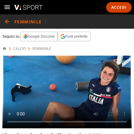
ACCEDI
FEMMINILE
Seguici su:
Google Discover
Fonti preferite
CALCIO
FEMMINILE