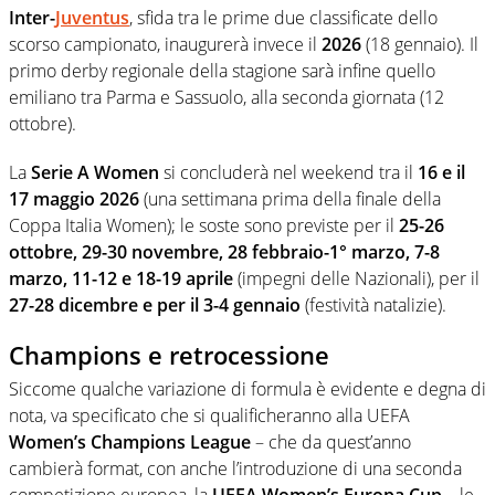
Inter-
Juventus
, sfida tra le prime due classificate dello
scorso campionato, inaugurerà invece il
2026
(18 gennaio). Il
primo derby regionale della stagione sarà infine quello
emiliano tra Parma e Sassuolo, alla seconda giornata (12
ottobre).
La
Serie A Women
si concluderà nel weekend tra il
16 e il
17 maggio 2026
(una settimana prima della finale della
Coppa Italia Women); le soste sono previste per il
25-26
ottobre, 29-30 novembre, 28 febbraio-1° marzo, 7-8
marzo, 11-12 e 18-19 aprile
(impegni delle Nazionali), per il
27-28 dicembre e per il 3-4 gennaio
(festività natalizie).
Champions e retrocessione
Siccome qualche variazione di formula è evidente e degna di
nota, va specificato che si qualificheranno alla UEFA
Women’s Champions League
– che da quest’anno
cambierà format, con anche l’introduzione di una seconda
competizione europea, la
UEFA Women’s Europa Cup
– le