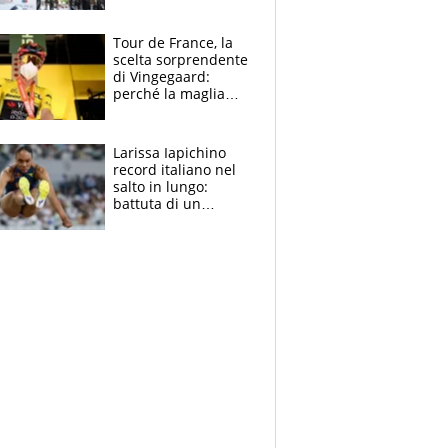
rito della Norvegia
di Haaland e
compagni
Tour de France, la
scelta sorprendente
di Vingegaard:
perché la maglia
gialla indossa la
mascherina, il
rischio da evitare
Larissa Iapichino
record italiano nel
salto in lungo:
battuta di un
centimetro mamma
Fiona May