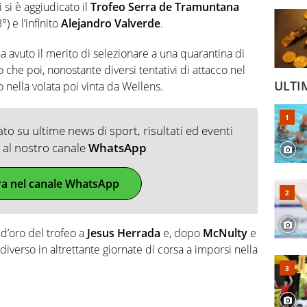
 si è aggiudicato il
Trofeo Serra de Tramuntana
3°) e l’infinito
Alejandro Valverde
.
 avuto il merito di selezionare a una quarantina di
 che poi, nonostante diversi tentativi di attacco nel
ULTI
o nella volata poi vinta da Wellens.
o su ultime news di sport, risultati ed eventi
ti al nostro canale
WhatsApp
ra nel canale WhatsApp
d’oro del trofeo a
Jesus Herrada
e, dopo
McNulty
e
 diverso in altrettante giornate di corsa a imporsi nella