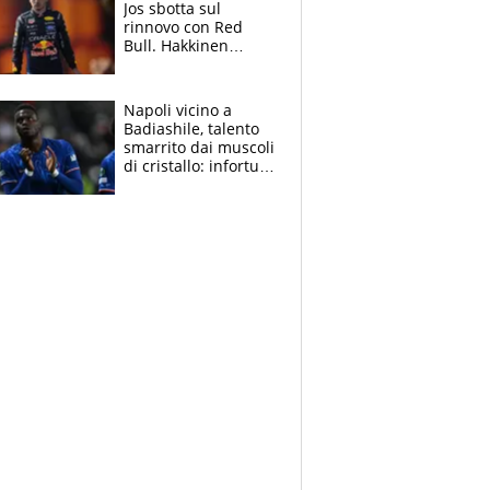
Jos sbotta sul
rinnovo con Red
Bull. Hakkinen
avverte McLaren:
“Prendere Max
sarebbe un rischio”
Napoli vicino a
Badiashile, talento
smarrito dai muscoli
di cristallo: infortuni
a raffica negli ultimi
3 anni