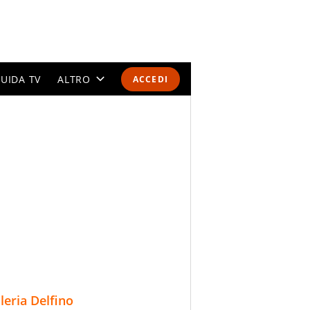
UIDA TV
ALTRO
ACCEDI
CALENDARI E CLASSIFICHE
ALTRI SPORT
MONDIALI 2026
OLIMPIADI
GOSSIP
LIFESTYLE
lleria Delfino