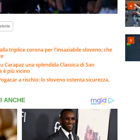
eferite
lla triplice corona per l'insaziabile sloveno: che
re
su Carapaz una splendida Classica di San
a è più vicino
 Pogacar a rischio: lo sloveno ostenta sicurezza,