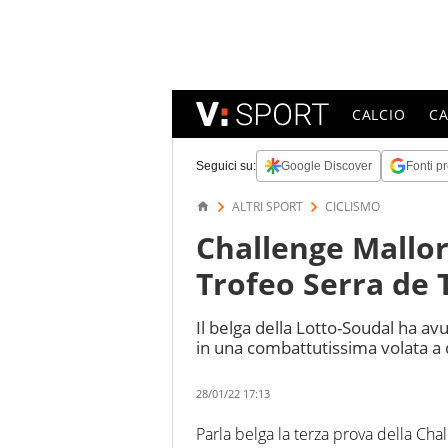
CALCIO
C
Seguici su:
Google Discover
Fonti pr
ALTRI SPORT
CICLISMO
Challenge Mallor
Trofeo Serra de
Il belga della Lotto-Soudal ha av
in una combattutissima volata a
28/01/22 17:13
Parla belga la terza prova della Ch