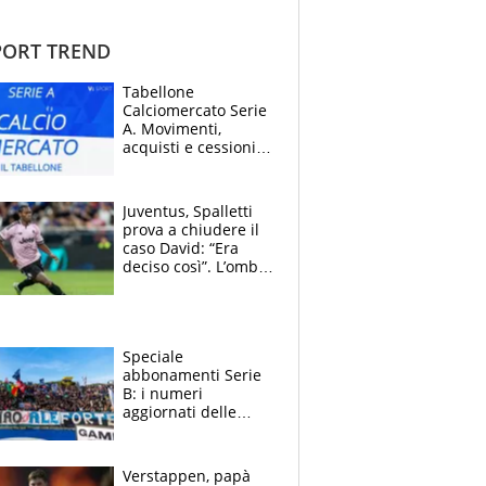
ORT TREND
Tabellone
Calciomercato Serie
A. Movimenti,
acquisti e cessioni:
estate 2026-27
Juventus, Spalletti
prova a chiudere il
caso David: “Era
deciso così”. L’ombra
di Zirkzee e la
sentenza dei tifosi
Speciale
abbonamenti Serie
B: i numeri
aggiornati delle
venti squadre
cadette
Verstappen, papà