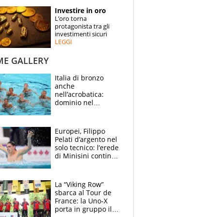
STORIE
Investire in oro
L’oro torna
SPECIALI
protagonista tra gli
investimenti sicuri
LEGGI
ESPERTI
ME GALLERY
CONTATTI
Italia di bronzo
anche
nell’acrobatica:
dominio nel
medagliere, ora
tocca a Ceccon, Curti
e compagni
Europei, Filippo
continuare
Pelati d’argento nel
solo tecnico: l’erede
di Minisini continua
a stupire, Los
Angeles è già nel
mirino
La “Viking Row”
sbarca al Tour de
France: la Uno-X
porta in gruppo il