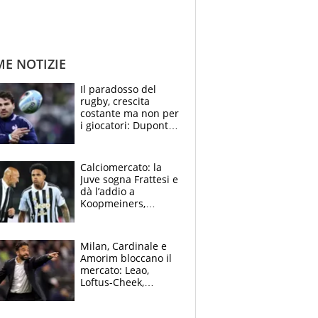
ME NOTIZIE
Il paradosso del
rugby, crescita
costante ma non per
i giocatori: Dupont
(il più pagato al
mondo) guadagna
solo 1,4 milioni
Calciomercato: la
all'anno
Juve sogna Frattesi e
dà l’addio a
Koopmeiners,
Romero si allontana
dall’Inter, Fiorentina
scatenata
Milan, Cardinale e
Amorim bloccano il
mercato: Leao,
Loftus-Cheek,
Estupinian e
Gimenez in bilico,