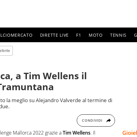
ALCIOMERCATO
DIRETTE LIVE
F1
MOTO
TENNIS
G
eferite
ca, a Tim Wellens il
 Tramuntana
uto la meglio su Alejandro Valverde al termine di
 due.
CONDIVIDI
Gioie
allenge Mallorca 2022 grazie a
Tim Wellens
. Il