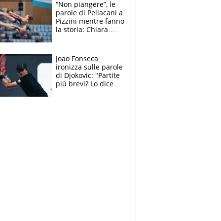
Soulè e Osorio nel
“Non piangere”, le
mirino
parole di Pellacani a
Pizzini mentre fanno
la storia: Chiara
batte anche il
record di Ceccon
Joao Fonseca
ironizza sulle parole
di Djokovic: "Partite
più brevi? Lo dice
solo perché sta
invecchiando..."