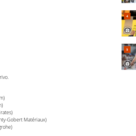
rivo.
am)
h)
rates)
nty-Gobert Matériaux)
rohe)