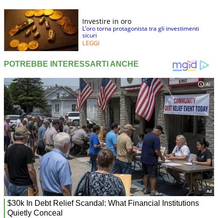
Investire in oro
L’oro torna protagonista tra gli investimenti
sicuri
LEGGI