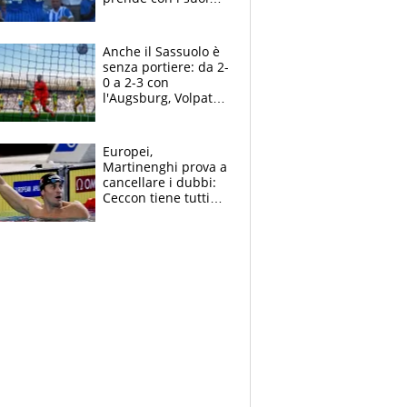
cambiando tutti
Anche il Sassuolo è
senza portiere: da 2-
0 a 2-3 con
l'Augsburg, Volpato
non basta, che
errori di Muric
Europei,
Martinenghi prova a
cancellare i dubbi:
Ceccon tiene tutti
col fiato sospeso.
Pellegrini punta su
Curtis