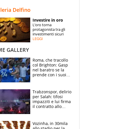
STORIE
lleria Delfino
SPECIALI
Investire in oro
L’oro torna
ESPERTI
protagonista tra gli
investimenti sicuri
LEGGI
CONTATTI
ME GALLERY
Roma, che tracollo
col Brighton: Gasp
nel baratro se la
prende con i suoi
cambiando tutti
Trabzonspor, delirio
per Salah: tifosi
impazziti e lui firma
il contratto allo
stadio
Vozinha, in 30mila
allo stadio per la