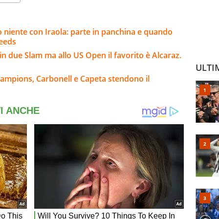
o niente con Iraola: parte in panchina e quando
Leeds
n due Slam ma allo US Open il favorito è Alcaraz.
ULTI
mpions, Carbonell e Capeta stendono il