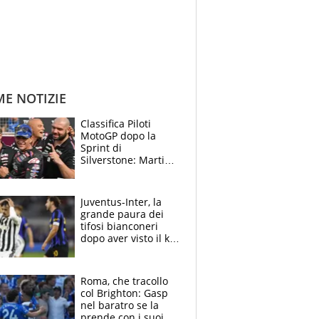
ME NOTIZIE
Classifica Piloti
MotoGP dopo la
Sprint di
Silverstone: Martin
sempre più leader,
Bezzecchi supera
Marquez
Juventus-Inter, la
grande paura dei
tifosi bianconeri
dopo aver visto il ko
nel derby d'Italia
Roma, che tracollo
col Brighton: Gasp
nel baratro se la
prende con i suoi