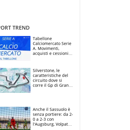
ORT TREND
Tabellone
Calciomercato Serie
A. Movimenti,
acquisti e cessioni:
estate 2026-27
Silverstone, le
caratteristiche del
circuito dove si
corre il Gp di Gran
Bretagna del
Motomondiale
Anche il Sassuolo è
senza portiere: da 2-
0 a 2-3 con
l'Augsburg, Volpato
non basta, che