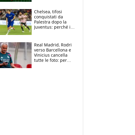
errori di Muric
Chelsea, tifosi
conquistati da
Palestra dopo la
Juventus: perché i
fan dei Blues sono
pazzi dell’azzurro
Real Madrid, Rodri
verso Barcellona e
Vinicius cancella
tutte le foto: per
Mourinho due grane
da risolvere