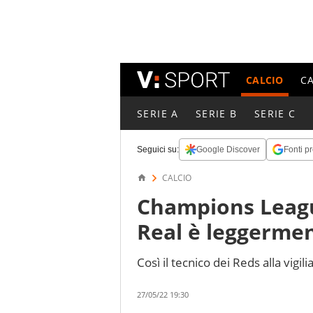
CALCIO
C
SERIE A
SERIE B
SERIE C
Seguici su:
Google Discover
Fonti pr
CALCIO
Champions League
Real è leggermen
Così il tecnico dei Reds alla vigil
27/05/22 19:30