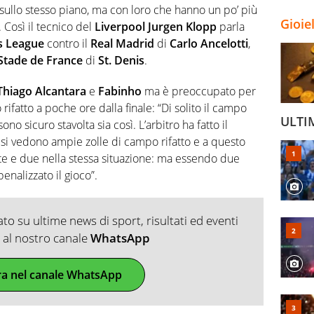
 sullo stesso piano, ma con loro che hanno un po’ più
Gioie
 Così il tecnico del
Liverpool
Jurgen Klopp
parla
 League
contro il
Real Madrid
di
Carlo Ancelotti
,
Stade de France
di
St. Denis
.
Thiago Alcantara
e
Fabinho
ma è preoccupato per
o rifatto a poche ore dalla finale: “Di solito il campo
ULTI
o sicuro stavolta sia così. L’arbitro ha fatto il
 si vedono ampie zolle di campo rifatto e a questo
tte e due nella stessa situazione: ma essendo due
enalizzato il gioco”.
o su ultime news di sport, risultati ed eventi
ti al nostro canale
WhatsApp
ra nel canale WhatsApp