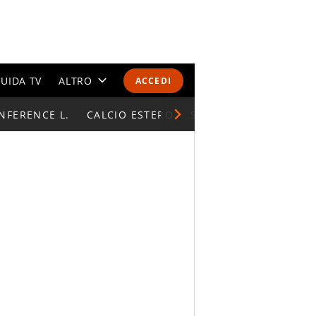
UIDA TV
ALTRO
ACCEDI
NFERENCE L.
CALENDARI E CLASSIFICHE
CALCIO ESTERO
SUPERCOPPA ITALIAN
ALTRI SPORT
MONDIALI 2026
OLIMPIADI
GOSSIP
LIFESTYLE