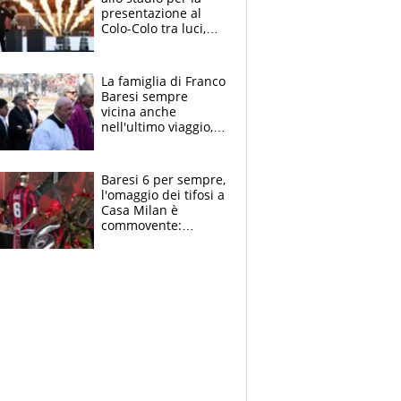
presentazione al
Colo-Colo tra luci,
spettacolo, elicotteri
e paracadutisti
La famiglia di Franco
Baresi sempre
vicina anche
nell'ultimo viaggio,
la moglie Maura, i
figli e i suoi cari
circondati
Baresi 6 per sempre,
dall'affetto dei tifosi
l'omaggio dei tifosi a
Casa Milan è
commovente:
maglie, bandiere,
sciarpe, lacrime e
bigliettini