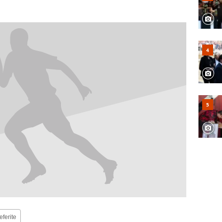
eferite