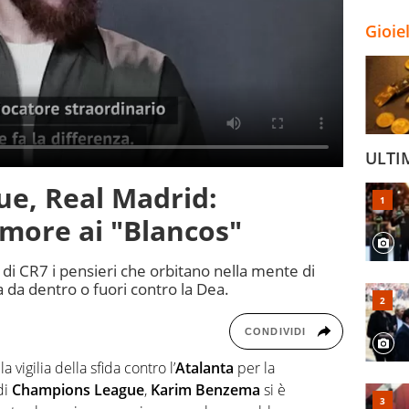
Gioie
ULTI
e, Real Madrid:
more ai "Blancos"
no di CR7 i pensieri che orbitano nella mente di
da dentro o fuori contro la Dea.
CONDIVIDI
vigilia della sfida contro l’
Atalanta
per la
di
Champions League
,
Karim Benzema
si è