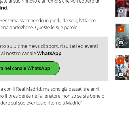
egate al suo rinnovo e ai rumors che vorrebbero un
rid
.
 Benzema sta tenendo in piedi, da solo, l’attacco
eno portoghese. Queste le sue parole:
o su ultime news di sport, risultati ed eventi
ti al nostro canale
WhatsApp
ra nel canale WhatsApp
a con il Real Madrid, ma sono già passati tre anni.
no il presidente né l’allenatore, non so se sta bene o
ndere sul suo eventuale ritorno a Madrid”.