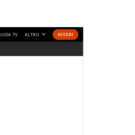
UIDA TV
ALTRO
ACCEDI
CALENDARI E CLASSIFICHE
ALTRI SPORT
MONDIALI 2026
OLIMPIADI
GOSSIP
LIFESTYLE