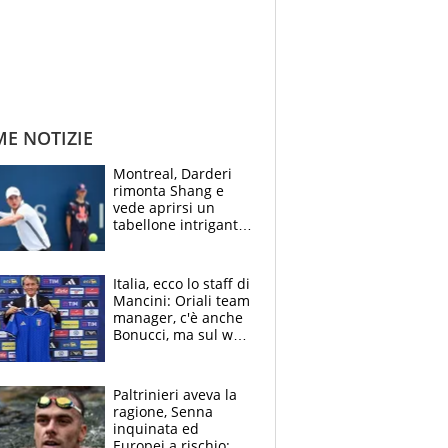
ME NOTIZIE
Montreal, Darderi
rimonta Shang e
vede aprirsi un
tabellone intrigante:
"Penso solo a
Borges, ma sono
felice del mio livello"
Italia, ecco lo staff di
Mancini: Oriali team
manager, c'è anche
Bonucci, ma sul web
infuria la polemica
Paltrinieri aveva la
ragione, Senna
inquinata ed
Europei a rischio: