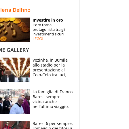
STORIE
lleria Delfino
SPECIALI
Investire in oro
L’oro torna
ESPERTI
protagonista tra gli
investimenti sicuri
LEGGI
CONTATTI
ME GALLERY
Vozinha, in 30mila
allo stadio per la
presentazione al
Colo-Colo tra luci,
spettacolo, elicotteri
e paracadutisti
La famiglia di Franco
Baresi sempre
vicina anche
nell'ultimo viaggio,
la moglie Maura, i
figli e i suoi cari
circondati
Baresi 6 per sempre,
dall'affetto dei tifosi
l'omaggio dei tifosi a