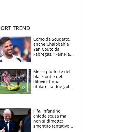
ORT TREND
Como da Scudetto,
anche Chalobah e
Yan Couto da
Fabregas. "Fair Play
Finanziario?
Pagheremo la
multa"
Messi più forte del
black out e del
diluvio: torna
titolare, fa due gol e
un assist e trascina
l'Inter Miami, altro
che ritiro
Fifa, Infantino
chiede scusa ma
non si dimette:
smentito tentativo di
corruzione al