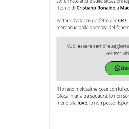
soffermato anche sulle situazioni l
ritorno di
Cristiano Ronaldo
a
Mad
Partner d’attacco perfetto per
CR7
,
merengue dalla partenza del fenom
Vuoi essere sempre aggiornat
live? Iscrivi
Ent
“Ho fatto moltissime cose con lui qu
Gioca in un’altra squadra. Io non so
meno alla
Juve
. Io non posso rispo