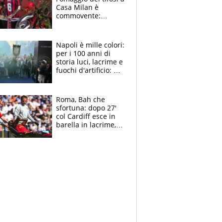
Casa Milan è
commovente:
maglie, bandiere,
sciarpe, lacrime e
bigliettini
Napoli è mille colori:
per i 100 anni di
storia luci, lacrime e
fuochi d'artificio: De
Laurentiis salta al
coro anti-Juve
Roma, Bah che
sfortuna: dopo 27'
col Cardiff esce in
barella in lacrime,
Dybala rigore da
schiaffi, i giallorossi
prendono 3 gol in
45'