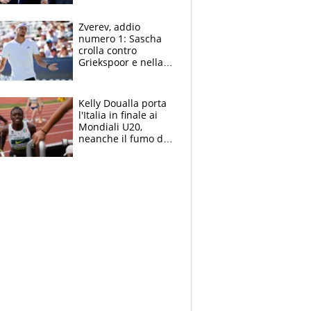
Marocco
Zverev, addio
numero 1: Sascha
crolla contro
Griekspoor e nella
sfida a due con
Sinner si conferma
terzo. Quanti malori
Kelly Doualla porta
a Montreal
l'Italia in finale ai
Mondiali U20,
neanche il fumo di
un incendio la frena
sui 100 metri