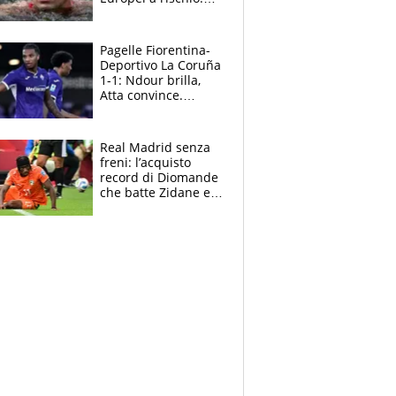
allenamenti fermi,
cosa succede
adesso
Pagelle Fiorentina-
Deportivo La Coruña
1-1: Ndour brilla,
Atta convince.
Pongracic rovina
tutto nel finale
Real Madrid senza
freni: l’acquisto
record di Diomande
che batte Zidane e
Ronaldo. Vinicius
rinnova: le cifre