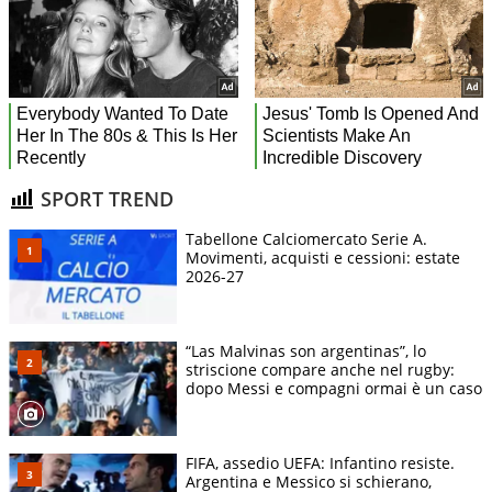
SPORT TREND
Tabellone Calciomercato Serie A.
Movimenti, acquisti e cessioni: estate
2026-27
“Las Malvinas son argentinas”, lo
striscione compare anche nel rugby:
dopo Messi e compagni ormai è un caso
FIFA, assedio UEFA: Infantino resiste.
Argentina e Messico si schierano,