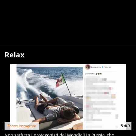
Relax
Fonte: Instagram
5
di
9
Non sarà tra i protagonisti dei Mondiali in Russia, che