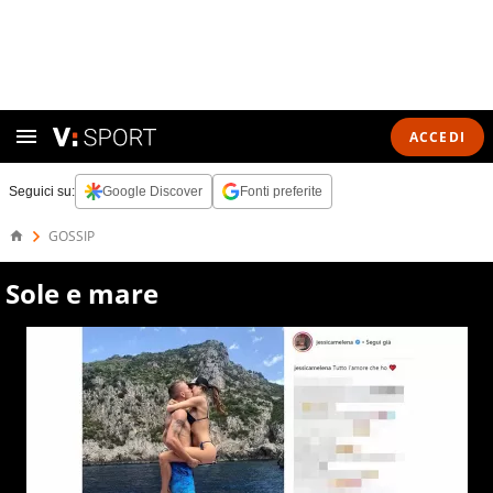
ACCEDI
Seguici su:
Google Discover
Fonti preferite
GOSSIP
Sole e mare