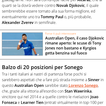
quarti se la dovrà vedere contro
Novak Djokovic
, il quale
sembrerebbe essere tornato alla sua forma migliore, ed
eventualmente uno tra
Tommy Paul
o, più probabile,
Alexander Zverev
in semifinale.
Forse ti può interessare
Australian Open, il caso Djokovic
rimane aperto: le scuse di Tony
Jones non bastano e Kyrgios
getta benzina sul fuoco
Balzo di 20 posizioni per Sonego
Tra i tanti italiani ai nastri di partenza forse pochi si
sarebbero aspettati che a fare più strada insieme a
Sinner
in
questo
Australian Open
sarebbe stato
Lorenzo Sonego
,
che, grazie alla vittoria all’esordio con
Stan Wawrinka
,
vincitore qui nel 2014 e a quelle contro le rivelazioni
Joao
Fonseca
e
Learner Tien
(entrati virtualmente in top-100 per