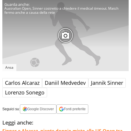
Australian Open, Sinner costretto a chiedere il medical timeout. Match
fermo anche a causa della rete
Ansa
Carlos Alcaraz
Daniil Medvedev
Jannik Sinner
Lorenzo Sonego
Seguici su:
Google Discover
Fonti preferite
Leggi anche:
Sinner e Alcaraz, niente doppio misto allo US Open tra