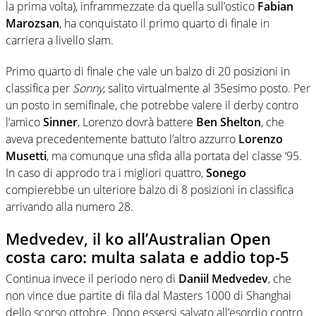
la prima volta), inframmezzate da quella sull’ostico
Fabian
Marozsan
, ha conquistato il primo quarto di finale in
carriera a livello slam.
Primo quarto di finale che vale un balzo di 20 posizioni in
classifica per
Sonny
, salito virtualmente al 35esimo posto. Per
un posto in semifinale, che potrebbe valere il derby contro
l’amico
Sinner
, Lorenzo dovrà battere
Ben Shelton
, che
aveva precedentemente battuto l’altro azzurro
Lorenzo
Musetti
, ma comunque una sfida alla portata del classe ‘95.
In caso di approdo tra i migliori quattro,
Sonego
compierebbe un ulteriore balzo di 8 posizioni in classifica
arrivando alla numero 28.
Medvedev, il ko all’Australian Open
costa caro: multa salata e addio top-5
Continua invece il periodo nero di
Daniil Medvedev
, che
non vince due partite di fila dal Masters 1000 di Shanghai
dello scorso ottobre. Dopo essersi salvato all’esordio contro