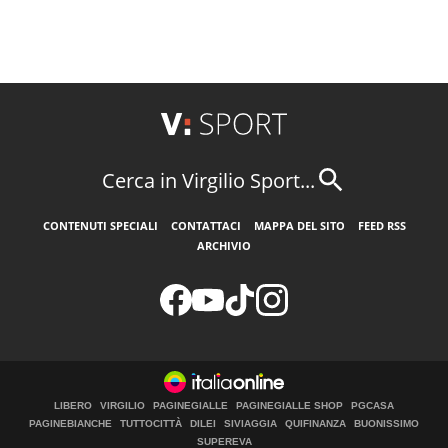
Cerca in Virgilio Sport...
CONTENUTI SPECIALI
CONTATTACI
MAPPA DEL SITO
FEED RSS
ARCHIVIO
LIBERO
VIRGILIO
PAGINEGIALLE
PAGINEGIALLE SHOP
PGCASA
PAGINEBIANCHE
TUTTOCITTÀ
DILEI
SIVIAGGIA
QUIFINANZA
BUONISSIMO
SUPEREVA