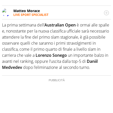
Matteo Morace
LIVE SPORT SPECIALIST
La multimedialità quale approccio personale e
professionale. Ama raccontare lo sport focalizzando ogni
La prima settimana dell’
Australian Open
è ormai alle spalle
attenzione sul tempo reale: la verità della dirette non
e, nonostante per la nuova classifica ufficiale sarà necessario
sono opinioni ma fatti
attendere la fine del primo slam stagionale, è già possibile
osservare quelli che saranno i primi stravolgimenti in
classifica, come il primo quarto di finale a livello slam in
carriera che vale a
Lorenzo Sonego
un importante balzo in
avanti nel ranking, oppure l’uscita dalla top-5 di
Daniil
Medvedev
dopo l’eliminazione al secondo turno.