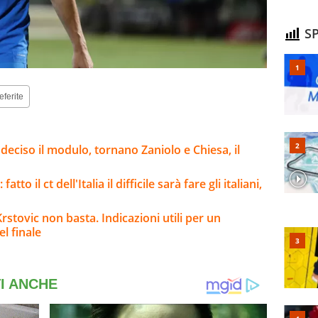
SP
eferite
 deciso il modulo, tornano Zaniolo e Chiesa, il
o il ct dell'Italia il difficile sarà fare gli italiani,
stovic non basta. Indicazioni utili per un
l finale