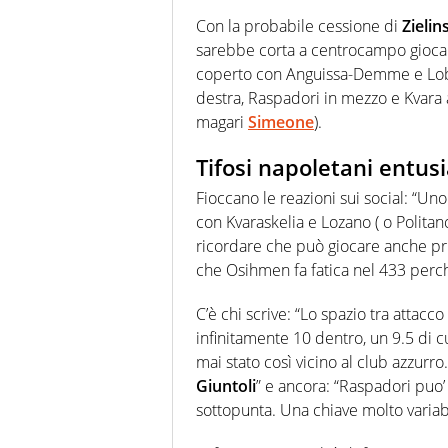
Con la probabile cessione di
Zielin
sarebbe corta a centrocampo giocan
coperto con Anguissa-Demme e Lobo
destra, Raspadori in mezzo e Kvara a
magari
Simeone
).
Tifosi napoletani entusi
Fioccano le reazioni sui social: “Uno 
con Kvaraskelia e Lozano ( o Politan
ricordare che può giocare anche pri
che Osihmen fa fatica nel 433 perch
C’è chi scrive: “Lo spazio tra attac
infinitamente 10 dentro, un 9.5 di 
mai stato così vicino al club azzurr
Giuntoli
” e ancora: “Raspadori puo’
sottopunta. Una chiave molto variabi