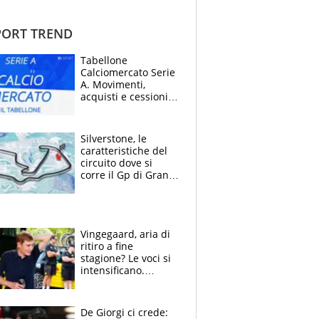
ORT TREND
Tabellone
Calciomercato Serie
A. Movimenti,
acquisti e cessioni:
estate 2026-27
Silverstone, le
caratteristiche del
circuito dove si
corre il Gp di Gran
Bretagna del
Motomondiale
Vingegaard, aria di
ritiro a fine
stagione? Le voci si
intensificano.
Pogacar, niente
Sanremo nel 2027:
vuole la Roubaix
De Giorgi ci crede: