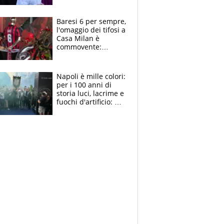
la moglie Maura, i
figli e i suoi cari
circondati
Baresi 6 per sempre,
dall'affetto dei tifosi
l'omaggio dei tifosi a
Casa Milan è
commovente:
maglie, bandiere,
sciarpe, lacrime e
bigliettini
Napoli è mille colori:
per i 100 anni di
storia luci, lacrime e
fuochi d'artificio: De
Laurentiis salta al
coro anti-Juve