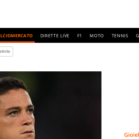
ALCIOMERCATO
DIRETTE LIVE
F1
MOTO
TENNIS
G
eferite
Gioie