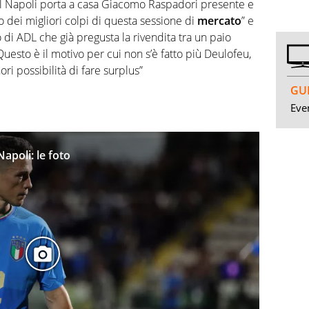
“Se il Napoli porta a casa Giacomo Raspadori presente e
no dei migliori colpi di questa sessione di
mercato
” e
 di ADL che già pregusta la rivendita tra un paio
 Questo è il motivo per cui non s’è fatto più Deulofeu,
ri possibilità di fare surplus”
GUI
Even
Napoli: le foto