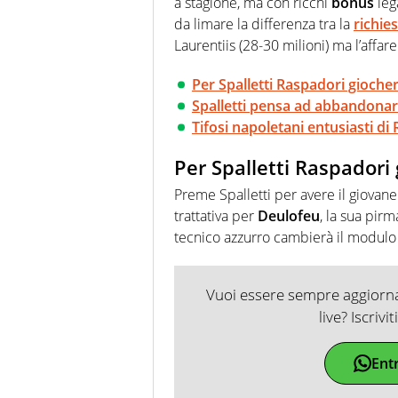
a stagione, ma con ricchi
bonus
lega
da limare la differenza tra la
richie
Laurentiis (28-30 milioni) ma l’affar
Per Spalletti Raspadori giocher
Spalletti pensa ad abbandonare
Tifosi napoletani entusiasti di
Per Spalletti Raspadori
Preme Spalletti per avere il giovane
trattativa per
Deulofeu
, la sua pirm
tecnico azzurro cambierà il modulo p
Vuoi essere sempre aggiornat
live? Iscrivi
Ent