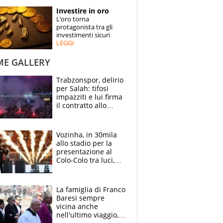
STORIE
Investire in oro
L’oro torna
SPECIALI
protagonista tra gli
investimenti sicuri
LEGGI
ESPERTI
ME GALLERY
CONTATTI
Trabzonspor, delirio
per Salah: tifosi
impazziti e lui firma
il contratto allo
stadio
Vozinha, in 30mila
allo stadio per la
presentazione al
Colo-Colo tra luci,
spettacolo, elicotteri
e paracadutisti
La famiglia di Franco
Baresi sempre
vicina anche
nell'ultimo viaggio,