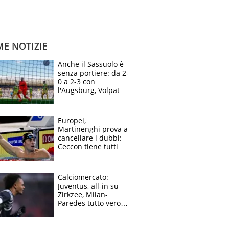
ME NOTIZIE
Anche il Sassuolo è
senza portiere: da 2-
0 a 2-3 con
l'Augsburg, Volpato
non basta, che
errori di Muric
Europei,
Martinenghi prova a
cancellare i dubbi:
Ceccon tiene tutti
col fiato sospeso.
Pellegrini punta su
Curtis
Calciomercato:
Juventus, all-in su
Zirkzee, Milan-
Paredes tutto vero,
Lukaku lascia il
Napoli