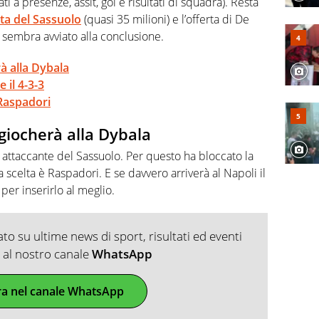
ti a presenze, assit, gol e risultati di squadra). Resta
sta del Sassuolo
(quasi 35 milioni) e l’offerta di De
e sembra avviato alla conclusione.
à alla Dybala
 il 4-3-3
 Raspadori
 giocherà alla Dybala
 attaccante del Sassuolo. Per questo ha bloccato la
a scelta è Raspadori. E se davvero arriverà al Napoli il
er inserirlo al meglio.
o su ultime news di sport, risultati ed eventi
ti al nostro canale
WhatsApp
ra nel canale WhatsApp