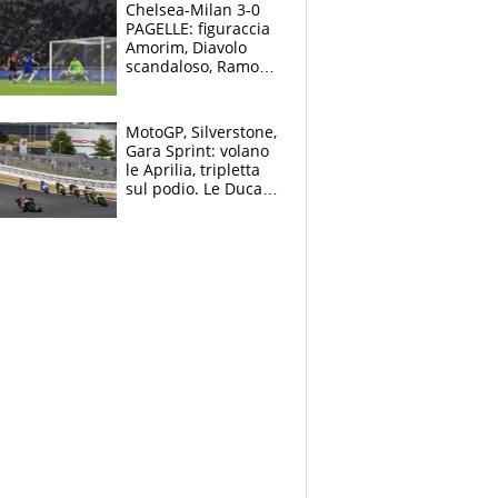
Chelsea-Milan 3-0
PAGELLE: figuraccia
Amorim, Diavolo
scandaloso, Ramos
già rimandato
MotoGP, Silverstone,
Gara Sprint: volano
le Aprilia, tripletta
sul podio. Le Ducati
crollano