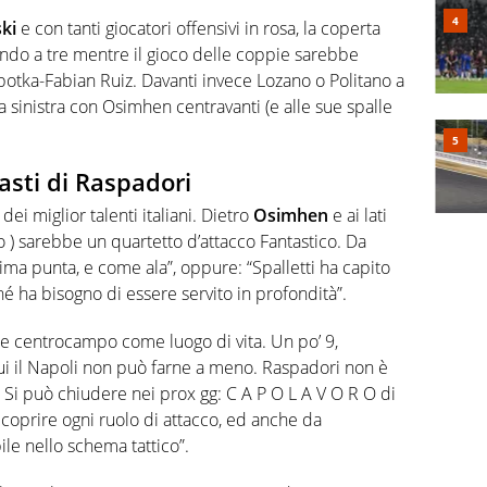
ski
e con tanti giocatori offensivi in rosa, la coperta
do a tre mentre il gioco delle coppie sarebbe
tka-Fabian Ruiz. Davanti invece Lozano o Politano a
 sinistra con Osimhen centravanti (e alle sue spalle
asti di Raspadori
dei miglior talenti italiani. Dietro
Osimhen
e ai lati
o ) sarebbe un quartetto d’attacco Fantastico. Da
ma punta, e come ala”, oppure: “Spalletti ha capito
é ha bisogno di essere servito in profondità”.
co e centrocampo come luogo di vita. Un po’ 9,
cui il Napoli non può farne a meno. Raspadori non è
o. Si può chiudere nei prox gg: C A P O L A V O R O di
 coprire ogni ruolo di attacco, ed anche da
le nello schema tattico”.