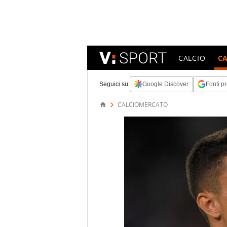
CALCIO
C
Seguici su:
Google Discover
Fonti pr
CALCIOMERCATO