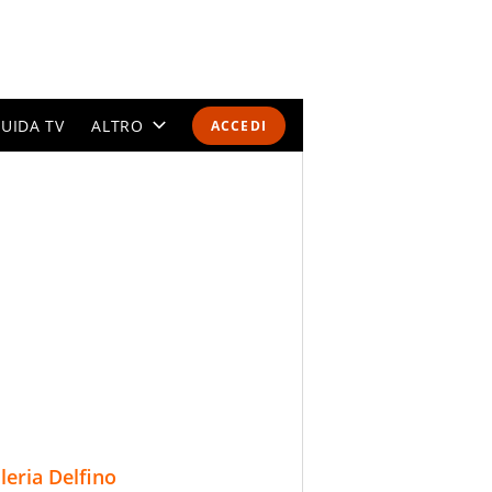
UIDA TV
ALTRO
ACCEDI
CALENDARI E CLASSIFICHE
ALTRI SPORT
MONDIALI 2026
OLIMPIADI
GOSSIP
LIFESTYLE
lleria Delfino