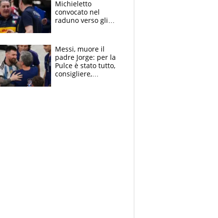
Michieletto
convocato nel
raduno verso gli
Europei. A sorpresa
torna Rychlicki
Messi, muore il
padre Jorge: per la
Pulce è stato tutto,
consigliere,
manager, amico e
capofamiglia