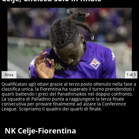
giornalisti ed esperti di sport abili sia nel gioco di
rimessa quando intercettano le notizie e le rilanciano
verso la rete, sia nella costruzione dal basso quando
creano contenuti 100% originali ed esclusivi.
Ansa
1
di
5
Qualificatasi agli ottavi grazie al terzo posto ottenuto nella fase a
classifica unica, la Fiorentina ha superato il turno prendendosi i
quarti battendo i greci del Panathinaikos nel doppio confronto.
La squadra di Palladino punta a raggiungere la terza finale
consecutiva per provare finalmente ad alzare la Conference
League. Scopriamo il quadro dei quarti di finale.
NK Celje-Fiorentina