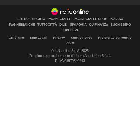
LIBERO
VIRGILIO
PAGINEGIALLE
PAGINEGIALLE SHOP
PGCASA
PAGINEBIANCHE
TUTTOCITTÀ
DILEI
SIVIAGGIA
QUIFINANZA
BUONISSIMO
SUPEREVA
Chi siamo
Note Legali
Privacy
Cookie Policy
Preferenze sui cookie
Aiuto
© Italiaonline S.p.A. 2026
Direzione e coordinamento di Libero Acquisition S.á r.l.
P. IVA 03970540963