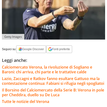
Getty Images
Seguici su:
Google Discover
Fonti preferite
Leggi anche:
Calciomercato Verona, la rivoluzione di Sogliano e
Baroni: chi arriva, chi parte e le trattative calde
Lazio, Zaccagni e Ratkov fanno esultare Gattuso ma la
contestazione continua: Fabiani si rifugia negli spogliatoi
Il Borsino del Calciomercato della Serie B: Verona in pole
per Cheddira, duello su De Luca
Tutte le notizie del Verona