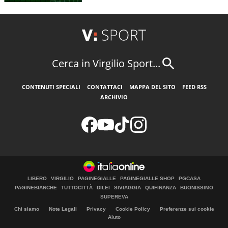
Cerca in Virgilio Sport...
CONTENUTI SPECIALI
CONTATTACI
MAPPA DEL SITO
FEED RSS
ARCHIVIO
LIBERO
VIRGILIO
PAGINEGIALLE
PAGINEGIALLE SHOP
PGCASA
PAGINEBIANCHE
TUTTOCITTÀ
DILEI
SIVIAGGIA
QUIFINANZA
BUONISSIMO
SUPEREVA
Chi siamo
Note Legali
Privacy
Cookie Policy
Preferenze sui cookie
Aiuto