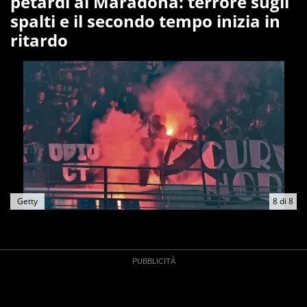
petardi al Maradona: terrore sugli
spalti e il secondo tempo inizia in
ritardo
Getty
8
di
8