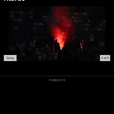
Getty
4
di
8