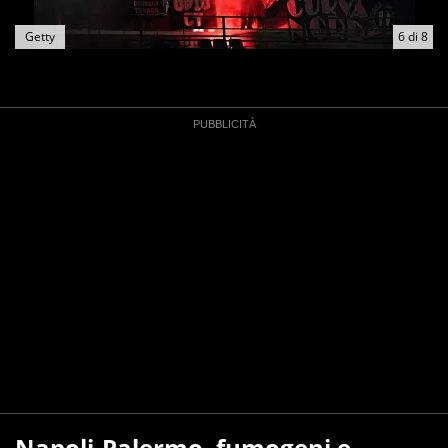
Getty
6
di
8
Napoli-Palermo, fumogeni e