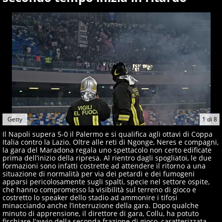
giornalisti ed esperti di sport abili sia nel gioco di
rimessa quando intercettano le notizie e le rilanciano
verso la rete, sia nella costruzione dal basso quando
creano contenuti 100% originali ed esclusivi.
Getty
1
di
8
Il Napoli supera 5-0 il Palermo e si qualifica agli ottavi di Coppa
Italia contro la Lazio. Oltre alle reti di Ngonge, Neres e compagni,
la gara del Maradona regala uno spettacolo non certo edificate
prima dell’inizio della ripresa. Al rientro dagli spogliatoi, le due
formazioni sono infatti costrette ad attendere il ritorno a una
situazione di normalità per via dei petardi e dei fumogeni
apparsi pericolosamente sugli spalti, specie nel settore ospite,
che hanno compromesso la visibilità sul terreno di gioco e
costretto lo speaker dello stadio ad ammonire i tifosi
minacciando anche l’interruzione della gara. Dopo qualche
minuto di apprensione, il direttore di gara, Collu, ha potuto
fischiare l’avvio della seconda frazione di gioco, caratterizzata