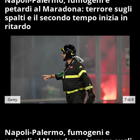
petardi al Maradona: terrore sugli
spalti e il secondo tempo inizia in
ritardo
Getty
7
di
8
Napoli-Palermo, fumogeni e