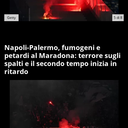
Getty
5
di
8
Napoli-Palermo, fumogeni e
petardi al Maradona: terrore sugli
spalti e il secondo tempo inizia in
ritardo