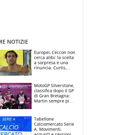
ME NOTIZIE
Europei, Ceccon non
cerca alibi: la scelta
a sorpresa e una
rinuncia. Curtis,
momento della
verità: “La pressione
c’è”
MotoGP Silverstone,
classifica dopo il GP
di Gran Bretagna:
Martin sempre più
leader, ma
Bezzecchi avanza
Tabellone
Calciomercato Serie
A. Movimenti,
acquisti e cessioni: