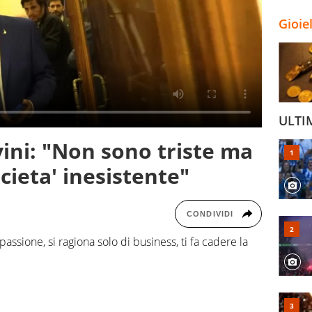
Gioie
ULTI
vini: "Non sono triste ma
cieta' inesistente"
CONDIVIDI
assione, si ragiona solo di business, ti fa cadere la