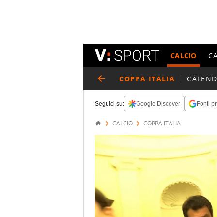
CALCIO
C
COPPA ITALIA
CALEND
Seguici su:
Google Discover
Fonti pr
CALCIO
COPPA ITALIA