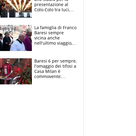
presentazione al
Colo-Colo tra luci,
spettacolo, elicotteri
e paracadutisti
La famiglia di Franco
Baresi sempre
vicina anche
nell'ultimo viaggio,
la moglie Maura, i
figli e i suoi cari
circondati
Baresi 6 per sempre,
dall'affetto dei tifosi
l'omaggio dei tifosi a
Casa Milan è
commovente:
maglie, bandiere,
sciarpe, lacrime e
bigliettini