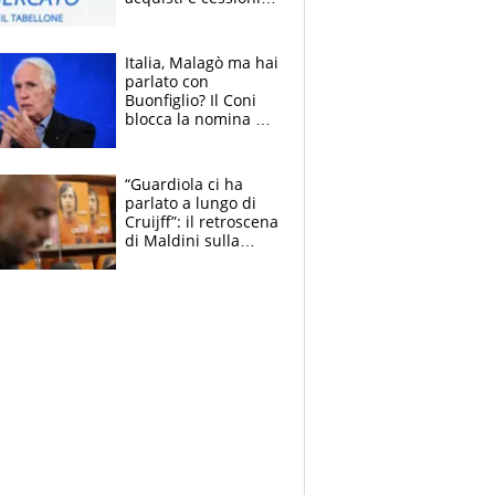
estate 2026-27
Italia, Malagò ma hai
parlato con
Buonfiglio? Il Coni
blocca la nomina di
Diana Bianchedi
“Guardiola ci ha
parlato a lungo di
Cruijff”: il retroscena
di Maldini sulla
Nazionale e sul
sogno interrotto