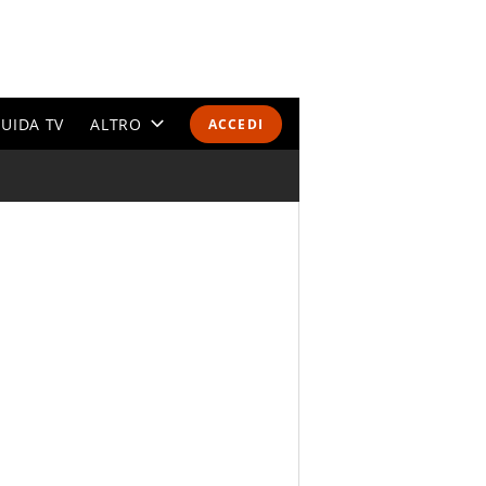
UIDA TV
ALTRO
ACCEDI
CALENDARI E CLASSIFICHE
ALTRI SPORT
MONDIALI 2026
OLIMPIADI
GOSSIP
LIFESTYLE