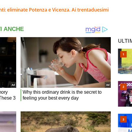
nti: eliminate Potenza e Vicenza. Ai trentaduesimi
ULTI