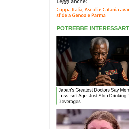
Leggi anche:
Coppa Italia, Ascoli e Catania ava
sfide a Genoa e Parma