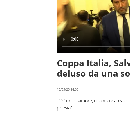
Coppa Italia, Sal
deluso da una so
15/05/25 14:33
“C’e’ un disamore, una mancanza di p
poesia”