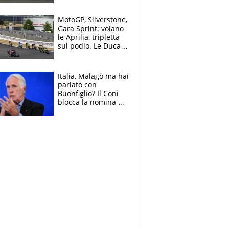
Bezzecchi stremato
ed eroico
MotoGP, Silverstone,
Gara Sprint: volano
le Aprilia, tripletta
sul podio. Le Ducati
crollano
Italia, Malagò ma hai
parlato con
Buonfiglio? Il Coni
blocca la nomina di
Diana Bianchedi