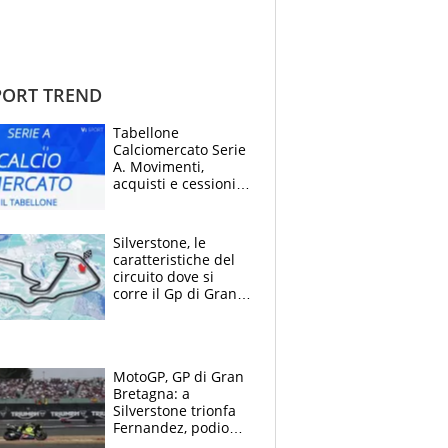
ORT TREND
Tabellone
Calciomercato Serie
A. Movimenti,
acquisti e cessioni:
estate 2026-27
Silverstone, le
caratteristiche del
circuito dove si
corre il Gp di Gran
Bretagna del
Motomondiale
MotoGP, GP di Gran
Bretagna: a
Silverstone trionfa
Fernandez, podio
tutto Aprilia.