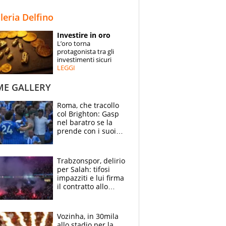
STORIE
lleria Delfino
SPECIALI
Investire in oro
L’oro torna
ESPERTI
protagonista tra gli
investimenti sicuri
LEGGI
CONTATTI
ME GALLERY
Roma, che tracollo
col Brighton: Gasp
nel baratro se la
prende con i suoi
cambiando tutti
Trabzonspor, delirio
per Salah: tifosi
impazziti e lui firma
il contratto allo
stadio
Vozinha, in 30mila
allo stadio per la