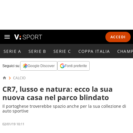
ACCEDI
SERIE A
SERIE B
SERIE C
COPPA ITALIA
CHAMP
Seguici su:
Google Discover
Fonti preferite
CALCIO
CR7, lusso e natura: ecco la sua
nuova casa nel parco blindato
Il portoghese troverebbe spazio anche per la sua collezione di
auto sportive
02/01/19 10:11