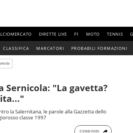
ALCIOMERCATO
DIRETTE LIVE
F1
MOTO
TENNIS
G
CLASSIFICA
MARCATORI
PROBABILI FORMAZIONI
eferite
 Sernicola: "La gavetta?
ta..."
ntro la Salernitana, le parole alla Gazzetta dello
igiorosso classe 1997
CONDIVIDI