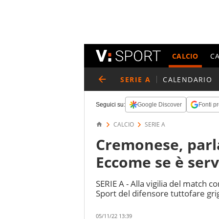
CALCIO
C
SERIE A
CALENDARIO
Seguici su:
Google Discover
Fonti pr
CALCIO
SERIE A
Cremonese, parla
Eccome se è servi
SERIE A - Alla vigilia del match co
Sport del difensore tuttofare gr
05/11/22 13:39