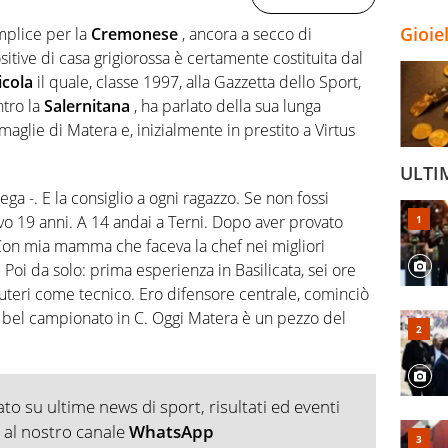
Gioie
mplice per la
Cremonese
, ancora a secco di
sitive di casa grigiorossa è certamente costituita dal
icola
il quale, classe 1997, alla Gazzetta dello Sport,
ntro la
Salernitana
, ha parlato della sua lunga
 maglie di Matera e, inizialmente in prestito a Virtus
ULTI
ega -. E la consiglio a ogni ragazzo. Se non fossi
vo 19 anni. A 14 andai a Terni. Dopo aver provato
on mia mamma che faceva la chef nei migliori
. Poi da solo: prima esperienza in Basilicata, sei ore
Auteri come tecnico. Ero difensore centrale, cominciò
n bel campionato in C. Oggi Matera è un pezzo del
o su ultime news di sport, risultati ed eventi
ti al nostro canale
WhatsApp