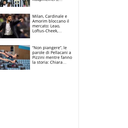
Romero si allontana
dall’Inter, Fiorentina
scatenata
Milan, Cardinale e
Amorim bloccano il
mercato: Leao,
Loftus-Cheek,
Estupinian e
Gimenez in bilico,
Soulè e Osorio nel
“Non piangere”, le
mirino
parole di Pellacani a
Pizzini mentre fanno
la storia: Chiara
batte anche il
record di Ceccon