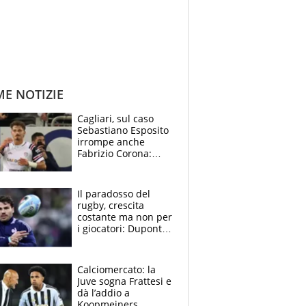
ME NOTIZIE
Cagliari, sul caso
Sebastiano Esposito
irrompe anche
Fabrizio Corona:
“Ecco cosa è
successo, ho le
prove”
Il paradosso del
rugby, crescita
costante ma non per
i giocatori: Dupont
(il più pagato al
mondo) guadagna
solo 1,4 milioni
Calciomercato: la
all'anno
Juve sogna Frattesi e
dà l’addio a
Koopmeiners,