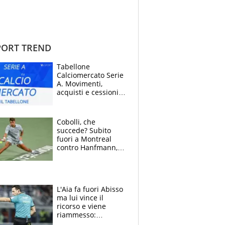
ORT TREND
Tabellone
Calciomercato Serie
A. Movimenti,
acquisti e cessioni:
estate 2026-27
Cobolli, che
succede? Subito
fuori a Montreal
contro Hanfmann,
per Flavio è tutta
colpa della tosse
L'Aia fa fuori Abisso
ma lui vince il
ricorso e viene
riammesso:
continua momento