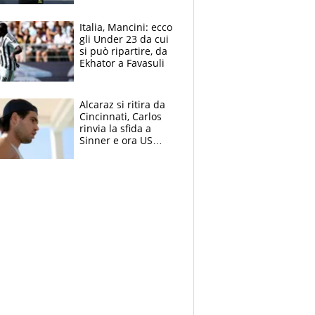
nero per gli arbitri
Italia, Mancini: ecco
gli Under 23 da cui
si può ripartire, da
Ekhator a Favasuli
Alcaraz si ritira da
Cincinnati, Carlos
rinvia la sfida a
Sinner e ora US
Open di nuovo a
rischio