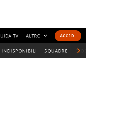
UIDA TV
ALTRO
ACCEDI
INDISPONIBILI
CALENDARI E CLASSIFICHE
SQUADRE
GIOCATORI SERIE A
ALTRI SPORT
MONDIALI 2026
OLIMPIADI
GOSSIP
LIFESTYLE