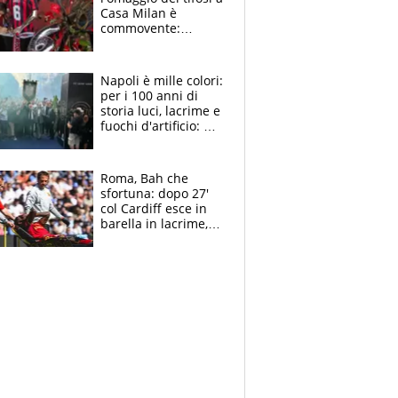
Casa Milan è
commovente:
maglie, bandiere,
sciarpe, lacrime e
bigliettini
Napoli è mille colori:
per i 100 anni di
storia luci, lacrime e
fuochi d'artificio: De
Laurentiis salta al
coro anti-Juve
Roma, Bah che
sfortuna: dopo 27'
col Cardiff esce in
barella in lacrime,
Dybala rigore da
schiaffi, i giallorossi
prendono 3 gol in
45'