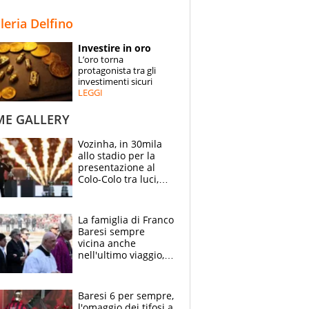
STORIE
lleria Delfino
SPECIALI
Investire in oro
L’oro torna
ESPERTI
protagonista tra gli
investimenti sicuri
LEGGI
CONTATTI
ME GALLERY
Vozinha, in 30mila
allo stadio per la
presentazione al
Colo-Colo tra luci,
spettacolo, elicotteri
e paracadutisti
La famiglia di Franco
Baresi sempre
vicina anche
nell'ultimo viaggio,
la moglie Maura, i
figli e i suoi cari
circondati
Baresi 6 per sempre,
dall'affetto dei tifosi
l'omaggio dei tifosi a