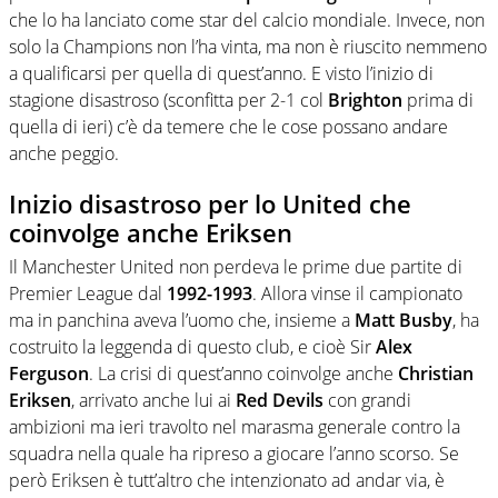
che lo ha lanciato come star del calcio mondiale. Invece, non
solo la Champions non l’ha vinta, ma non è riuscito nemmeno
a qualificarsi per quella di quest’anno. E visto l’inizio di
stagione disastroso (sconfitta per 2-1 col
Brighton
prima di
quella di ieri) c’è da temere che le cose possano andare
anche peggio.
Inizio disastroso per lo United che
coinvolge anche Eriksen
Il Manchester United non perdeva le prime due partite di
Premier League dal
1992-1993
. Allora vinse il campionato
ma in panchina aveva l’uomo che, insieme a
Matt Busby
, ha
costruito la leggenda di questo club, e cioè Sir
Alex
Ferguson
. La crisi di quest’anno coinvolge anche
Christian
Eriksen
, arrivato anche lui ai
Red Devils
con grandi
ambizioni ma ieri travolto nel marasma generale contro la
squadra nella quale ha ripreso a giocare l’anno scorso. Se
però Eriksen è tutt’altro che intenzionato ad andar via, è