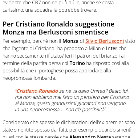
evidente che CR7 non ne può più e, anche se costa
carissimo, una squadra la potrebbe trovare.
Per Cristiano Ronaldo suggestione
Monza ma Berlusconi smentisce
Per esempio, perché non il
Monza
di
Silvio Berlusconi
visto
che l’agente di Cristiano l’ha proposto a Milan e
Inter
che
hanno seccamente rifiutato? Ieri il patron dei brianzoli al
termine della partita persa col
Torino
ha risposto così alla
possibilità che il portoghese possa approdare alla
neopromossa lombarda.
”
Cristiano Ronaldo
se ne va dallo United? Beato lui,
ma non abbiamo mai fatto un pensiero per Cristiano
al Monza, questi grandissimi giocatori non vengono
in una neopromossa… non c’è possibilità”.
Considerato che spesso le dichiarazioni dell’ex premier sono
state smentite spesso dai fatti, per esempio quando smentì
quasi con le stesse parole che
Alessandro Nesta
sarebbe