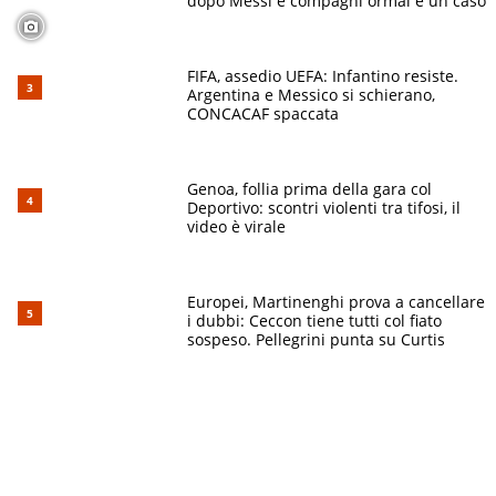
dopo Messi e compagni ormai è un caso
FIFA, assedio UEFA: Infantino resiste.
Argentina e Messico si schierano,
CONCACAF spaccata
Genoa, follia prima della gara col
Deportivo: scontri violenti tra tifosi, il
video è virale
Europei, Martinenghi prova a cancellare
i dubbi: Ceccon tiene tutti col fiato
sospeso. Pellegrini punta su Curtis