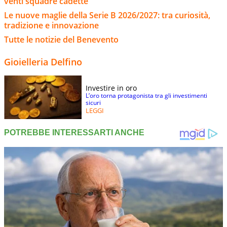
venti squadre cadette
Le nuove maglie della Serie B 2026/2027: tra curiosità,
tradizione e innovazione
Tutte le notizie del Benevento
Gioielleria Delfino
Investire in oro
L’oro torna protagonista tra gli investimenti
sicuri
LEGGI