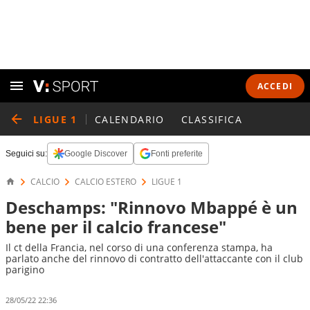
ACCEDI
LIGUE 1
CALENDARIO
CLASSIFICA
Seguici su:
Google Discover
Fonti preferite
CALCIO
CALCIO ESTERO
LIGUE 1
Deschamps: "Rinnovo Mbappé è un
bene per il calcio francese"
Il ct della Francia, nel corso di una conferenza stampa, ha
parlato anche del rinnovo di contratto dell'attaccante con il club
parigino
28/05/22 22:36