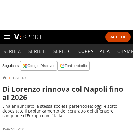
ACCEDI
SERIE A
SERIE B
SERIE C
COPPA ITALIA
CHAMP
Seguici su:
Google Discover
Fonti preferite
CALCIO
Di Lorenzo rinnova col Napoli fino
al 2026
L'ha annunciato la stessa società partenopea: oggi è stato
depositato il prolungamento del contratto del difensore
campione d'Europa con l'Italia.
15/07/21 22:33