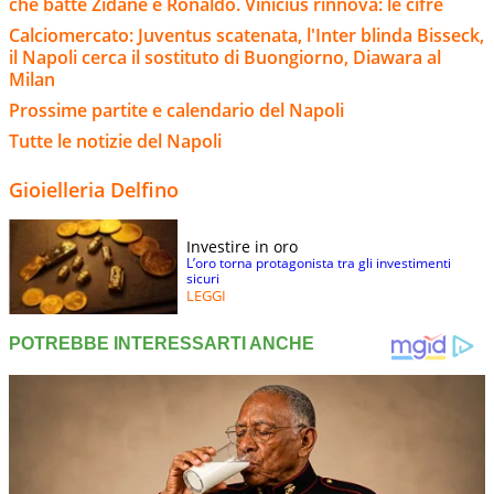
che batte Zidane e Ronaldo. Vinicius rinnova: le cifre
Calciomercato: Juventus scatenata, l'Inter blinda Bisseck,
il Napoli cerca il sostituto di Buongiorno, Diawara al
Milan
Prossime partite e calendario del Napoli
Tutte le notizie del Napoli
Gioielleria Delfino
Investire in oro
L’oro torna protagonista tra gli investimenti
sicuri
LEGGI