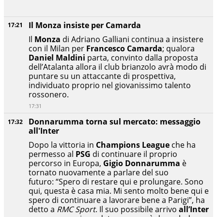
Il Monza insiste per Camarda
17:21
Il
Monza
di Adriano Galliani continua a insistere
con il Milan per
Francesco Camarda
; qualora
Daniel Maldini
parta, convinto dalla proposta
dell’Atalanta allora il club brianzolo avrà modo di
puntare su un attaccante di prospettiva,
individuato proprio nel giovanissimo talento
rossonero.
17:31
Donnarumma torna sul mercato: messaggio
17:32
all'Inter
Dopo la vittoria in
Champions League
che ha
permesso al
PSG
di continuare il proprio
percorso in Europa,
Gigio
Donnarumma
è
tornato nuovamente a parlare del suo
futuro: “Spero di restare qui e prolungare. Sono
qui, questa è casa mia. Mi sento molto bene qui e
spero di continuare a lavorare bene a Parigi”, ha
detto a
RMC Sport
. Il suo possibile arrivo
all’Inter