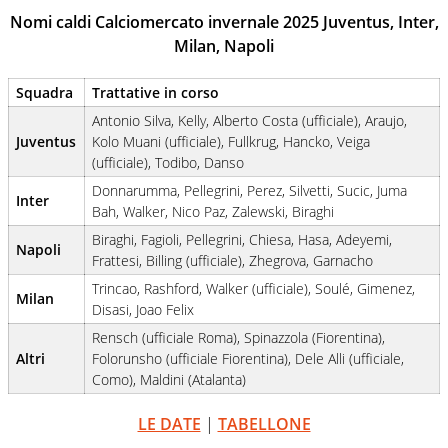
nell'ambito della creazione di format. Un tempo ala
Nomi caldi Calciomercato invernale 2025 Juventus, Inter,
destra, oggi si sente a suo agio nel ruolo di libero. Cura
Milan, Napoli
una classifica riservata dei migliori 5 calciatori di sempre.
Squadra
Trattative in corso
Antonio Silva, Kelly, Alberto Costa (ufficiale), Araujo,
Juventus
Kolo Muani (ufficiale), Fullkrug, Hancko, Veiga
(ufficiale), Todibo, Danso
Donnarumma, Pellegrini, Perez, Silvetti, Sucic, Juma
Inter
Bah, Walker, Nico Paz, Zalewski, Biraghi
Biraghi, Fagioli, Pellegrini, Chiesa, Hasa, Adeyemi,
Napoli
Frattesi, Billing (ufficiale), Zhegrova, Garnacho
Trincao, Rashford, Walker (ufficiale), Soulé, Gimenez,
Milan
Disasi, Joao Felix
Rensch (ufficiale Roma), Spinazzola (Fiorentina),
Altri
Folorunsho (ufficiale Fiorentina), Dele Alli (ufficiale,
Como), Maldini (Atalanta)
LE DATE
|
TABELLONE