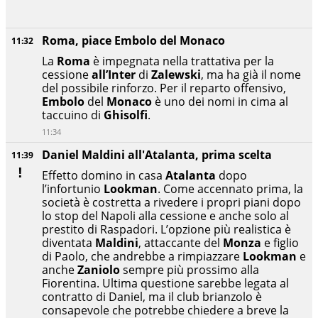
Roma, piace Embolo del Monaco
11:32
La
Roma
è impegnata nella trattativa per la
cessione
all’Inter
di
Zalewski
, ma ha già il nome
del possibile rinforzo. Per il reparto offensivo,
Embolo
del
Monaco
è uno dei nomi in cima al
taccuino di
Ghisolfi
.
11:34
Daniel Maldini all'Atalanta, prima scelta
11:39
Effetto domino in casa
Atalanta
dopo
l’infortunio
Lookman
. Come accennato prima, la
società è costretta a rivedere i propri piani dopo
lo stop del Napoli alla cessione e anche solo al
prestito di Raspadori. L’opzione più realistica è
diventata
Maldini
, attaccante del
Monza
e figlio
di Paolo, che andrebbe a rimpiazzare
Lookman
e
anche
Zaniolo
sempre più prossimo alla
Fiorentina. Ultima questione sarebbe legata al
contratto di Daniel, ma il club brianzolo è
consapevole che potrebbe chiedere a breve la