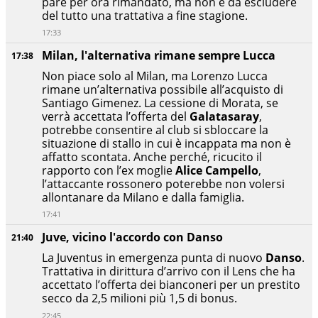
pare per ora rimandato, ma non è da escludere
del tutto una trattativa a fine stagione.
17:33
Milan, l'alternativa rimane sempre Lucca
17:38
Non piace solo al Milan, ma Lorenzo Lucca
rimane un’alternativa possibile all’acquisto di
Santiago Gimenez. La cessione di Morata, se
verrà accettata l’offerta del
Galatasaray
,
potrebbe consentire al club si sbloccare la
situazione di stallo in cui è incappata ma non è
affatto scontata. Anche perché, ricucito il
rapporto con l’ex moglie
Alice Campello
,
l’attaccante rossonero poterebbe non volersi
allontanare da Milano e dalla famiglia.
17:41
Juve, vicino l'accordo con Danso
21:40
La Juventus in emergenza punta di nuovo
Danso
.
Trattativa in dirittura d’arrivo con il Lens che ha
accettato l’offerta dei bianconeri per un prestito
secco da 2,5 milioni più 1,5 di bonus.
22:45