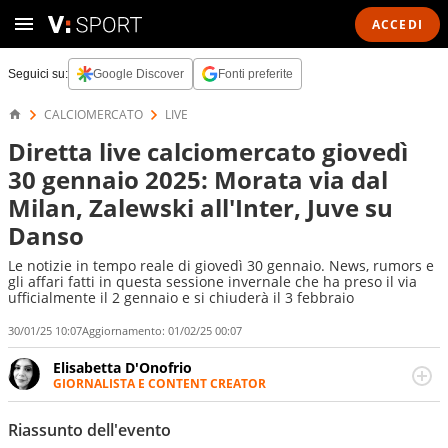
ACCEDI
Seguici su:
Google Discover
Fonti preferite
CALCIOMERCATO
LIVE
Diretta live calciomercato giovedì
30 gennaio 2025: Morata via dal
Milan, Zalewski all'Inter, Juve su
Danso
Le notizie in tempo reale di giovedì 30 gennaio. News, rumors e
gli affari fatti in questa sessione invernale che ha preso il via
ufficialmente il 2 gennaio e si chiuderà il 3 febbraio
30/01/25 10:07
Aggiornamento:
01/02/25 00:07
Elisabetta D'Onofrio
GIORNALISTA E CONTENT CREATOR
Giornalista professionista dal 2007, scrive per curiosità
personale e necessità: soprattutto di calcio, di sport e dei
Riassunto dell'evento
suoi protagonisti, concedendosi innocenti evasioni