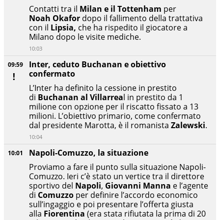
Contatti tra il
Milan e il Tottenham
per
Noah Okafor
dopo il fallimento della trattativa
con il
Lipsia,
che ha rispedito il giocatore a
Milano dopo le visite mediche.
10:03
Inter, ceduto Buchanan e obiettivo
09:59
confermato
L’Inter ha definito la cessione in prestito
di
Buchanan al Villarrea
l in prestito da 1
milione con opzione per il riscatto fissato a 13
milioni. L’obiettivo primario, come confermato
dal presidente Marotta, è il romanista
Zalewski
.
10:04
Napoli-Comuzzo, la situazione
10:01
Proviamo a fare il punto sulla situazione Napoli-
Comuzzo. Ieri c’è stato un vertice tra il direttore
sportivo del
Napoli
,
Giovanni Manna
e l’agente
di
Comuzzo
per definire l’accordo economico
sull’ingaggio e poi presentare l’offerta giusta
alla
Fiorentina
(era stata rifiutata la prima di 20