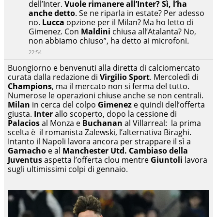
dell’Inter.
Vuole rimanere all’Inter? Sì, l’ha
anche detto
. Se ne riparla in estate? Per adesso
no.
Lucca
opzione per il Milan? Ma ho letto di
Gimenez. Con
Maldini
chiusa all’Atalanta? No,
non abbiamo chiuso”, ha detto ai microfoni
.
22:54
Buongiorno e benvenuti alla diretta di calciomercato
curata dalla redazione di
Virgilio Sport
. Mercoledì di
Champions
, ma il mercato non si ferma del tutto.
Numerose le operazioni chiuse anche se non centrali.
Milan
in cerca del colpo
Gimenez
e quindi dell’offerta
giusta.
Inter
allo scoperto, dopo la cessione di
Palacios
al Monza e
Buchanan
al Villarreal: la prima
scelta è il romanista Zalewski, l’alternativa Biraghi.
Intanto il Napoli lavora ancora per strappare il sì a
Garnacho
e al
Manchester
Utd. Cambiaso della
Juventus
aspetta l’offerta clou mentre
Giuntoli
lavora
sugli ultimissimi colpi di gennaio.