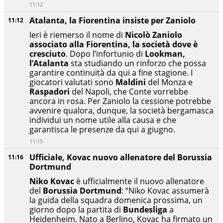
11:12
Atalanta, la Fiorentina insiste per Zaniolo
11:12
Ieri è riemerso il nome di
Nicolò Zaniolo
associato alla Fiorentina, la società dove è
cresciuto
. Dopo l’infortunio di
Lookman,
l’Atalanta
sta studiando un rinforzo che possa
garantire continuità da qui a fine stagione. I
giocatori valutati sono
Maldini
del Monza e
Raspadori
del Napoli, che Conte vorrebbe
ancora in rosa. Per Zaniolo la cessione potrebbe
avvenire qualora, dunque, la società bergamasca
individui un nome utile alla causa e che
garantisca le presenze da qui a giugno.
11:15
Ufficiale, Kovac nuovo allenatore del Borussia
11:16
Dortmund
Niko Kovac
è ufficialmente il nuovo allenatore
del
Borussia Dortmund
: “Niko Kovac assumerà
la guida della squadra domenica prossima, un
giorno dopo la partita di
Bundesliga
a
Heidenheim. Nato a Berlino, Kovac ha firmato un