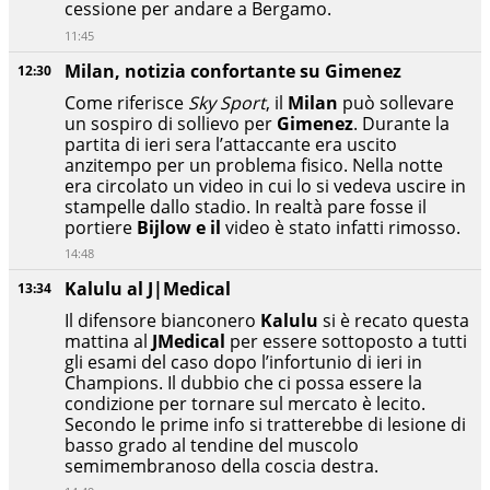
cessione per andare a Bergamo.
11:45
Milan, notizia confortante su Gimenez
12:30
Come riferisce
Sky Sport
, il
Milan
può sollevare
un sospiro di sollievo per
Gimenez
. Durante la
partita di ieri sera l’attaccante era uscito
anzitempo per un problema fisico. Nella notte
era circolato un video in cui lo si vedeva uscire in
stampelle dallo stadio. In realtà pare fosse il
portiere
Bijlow e il
video è stato infatti rimosso.
14:48
Kalulu al J|Medical
13:34
Il difensore bianconero
Kalulu
si è recato questa
mattina al
JMedical
per essere sottoposto a tutti
gli esami del caso dopo l’infortunio di ieri in
Champions. Il dubbio che ci possa essere la
condizione per tornare sul mercato è lecito.
Secondo le prime info si tratterebbe di lesione di
basso grado al tendine del muscolo
semimembranoso della coscia destra.