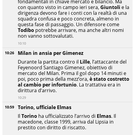
fondamentali in chiave mercato e bilancio. Ma
con quanto visto in campo ieri sera,
Giuntoli
e la
dirigenza devono fare i conti con la realtà di una
squadra confusa e poco concreta, almeno in
questa fase di passaggio. Un difensore come
Todibo
potrebbe arrivare, ma anche altri nomi
non vanno sottovalutati.
10:10
Milan in ansia per Gimenez
10:26
Durante la partita contro il
Lille
, l’attaccante del
Feyenoord Santiago Gimenez, obiettivo di
mercato del Milan. Prima il gol dopo 14 minuti e
poi, poco prima della mezz’ora,
è stato costretto
al cambio per infortunio
. La trattativa era in
dirittura d’arrivo.
10:29
Torino, ufficiale Elmas
10:59
Il
Torino
ha ufficializzato l’arrivo di
Elmas
. Il
macedone, classe 1999, arriva dal Lipsia in
prestito con diritto di riscatto.