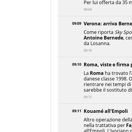
Per lui offerta da 35 m
09:04
Verona: arriva Bern
09:09
Come riporta
Sky Spo
Antoine Bernede
, c
da Losanna.
09:10
Roma, viste e firma 
09:10
La
Roma
ha trovato l
danese classe 1998. O
rientrare nei tempi di
sarebbe il sostituto 
09:12
Kouamé all'Empoli
09:11
Altro operazione della
nella trattativa per
Fa
all’Empoli. L’ivoriano