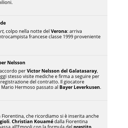
ilioni.
ede
rt
, colpo nella notte del
Verona
: arriva
entrocampista francese classe 1999 proveniente
per Nelsson
’accordo per
Victor Nelsson del Galatasaray
,
ggi stesso visite mediche e firma a seguire per
 registrazione del contratto. Il giocatore
di Mario Hermoso passato al
Bayer Leverkusen
.
 Fiorentina, che ricordiamo si è inserita anche
gioli
.
Christian Kouamé
dalla Fiorentina
 passa all’Empoli con la formula del
prestito