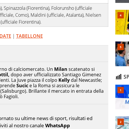
, Spinazzola (Fiorentina), Folorunsho (ufficiale
ufficiale, Como), Maldini (ufficiale, Atalanta), Nielsen
 (ufficiale Fiorentina).
 DATE
|
TABELLONE
iorno di calciomercato. Un
Milan
scatenato si
ttil,
dopo aver ufficializzato Santiago Gimenez
SP
nti. La Juve piazza il colpo
Kelly
dal Newcastle;
r prende
Sucic
e la Roma si assicura le
(Salisburgo). Brillante il mercato in entrata della
 Fagioli.
nato su ultime news di sport, risultati ed
riviti al nostro canale
WhatsApp