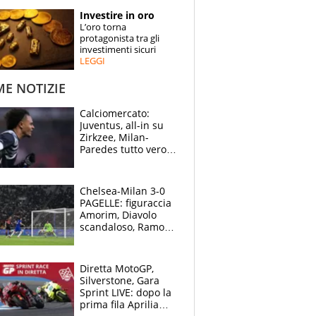
STORIE
Investire in oro
L’oro torna
SPECIALI
protagonista tra gli
investimenti sicuri
LEGGI
ESPERTI
ME NOTIZIE
CONTATTI
Calciomercato:
Juventus, all-in su
Zirkzee, Milan-
Paredes tutto vero,
Lukaku lascia il
Napoli
Chelsea-Milan 3-0
PAGELLE: figuraccia
Amorim, Diavolo
scandaloso, Ramos
già rimandato
Diretta MotoGP,
Silverstone, Gara
Sprint LIVE: dopo la
prima fila Aprilia