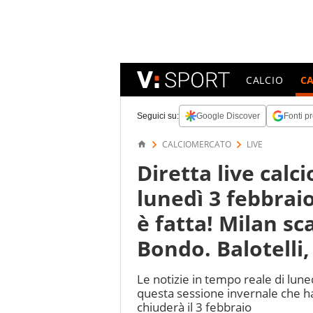
CALCIO
C
Seguici su:
Google Discover
Fonti pr
CALCIOMERCATO
LIVE
Diretta live cal
lunedì 3 febbraio
è fatta! Milan sc
Bondo. Balotelli
Le notizie in tempo reale di luned
questa sessione invernale che ha 
chiuderà il 3 febbraio