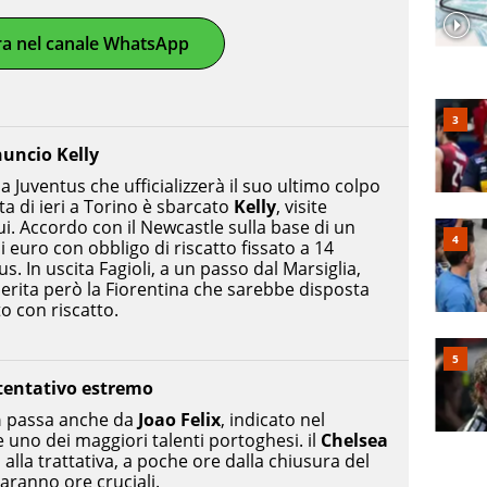
ra nel canale WhatsApp
nuncio Kelly
a Juventus che ufficializzerà il suo ultimo colpo
ta di ieri a Torino è sbarcato
Kelly
, visite
i. Accordo con il Newcastle sulla base di un
i euro con obbligo di riscatto fissato a 14
s. In uscita Fagioli, a un passo dal Marsiglia,
inserita però la Fiorentina che sarebbe disposta
to con riscatto.
 tentativo estremo
n
passa anche da
Joao Felix
, indicato nel
uno dei maggiori talenti portoghesi. il
Chelsea
lla trattativa, a poche ore dalla chiusura del
aranno ore cruciali.