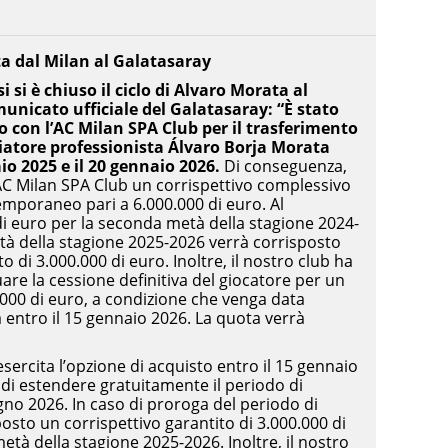
ta dal Milan al Galatasaray
si è chiuso il ciclo di Alvaro Morata al
omunicato ufficiale del Galatasaray: “È stato
 con l’AC Milan SPA Club per il trasferimento
iatore professionista Álvaro Borja Morata
aio 2025 e il 20 gennaio 2026.
Di conseguenza,
’AC Milan SPA Club un corrispettivo complessivo
temporaneo pari a 6.000.000 di euro. Al
 di euro per la seconda metà della stagione 2024-
tà della stagione 2025-2026 verrà corrisposto
di 3.000.000 di euro. Inoltre, il nostro club ha
tuare la cessione definitiva del giocatore per un
.000 di euro, a condizione che venga data
 entro il 15 gennaio 2026. La quota verrà
esercita l’opzione di acquisto entro il 15 gennaio
à di estendere gratuitamente il periodo di
ugno 2026. In caso di proroga del periodo di
posto un corrispettivo garantito di 3.000.000 di
tà della stagione 2025-2026. Inoltre, il nostro