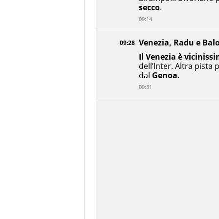
secco
.
09:14
Venezia, Radu e Balot
09:28
Il Venezia è vicinis
dell’Inter. Altra pista
dal
Genoa
.
09:31