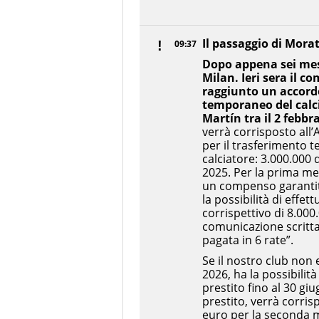
Il passaggio di Mora
09:37
Dopo appena sei mesi 
Milan. Ieri sera il c
raggiunto un accordo
temporaneo del calc
Martín tra il 2 febbr
verrà corrisposto all
per il trasferimento 
calciatore: 3.000.000
2025. Per la prima me
un compenso garantito 
la possibilità di effet
corrispettivo di 8.000
comunicazione scritta
pagata in 6 rate”.
Se il nostro club non 
2026, ha la possibilit
prestito fino al 30 gi
prestito, verrà corris
euro per la seconda me