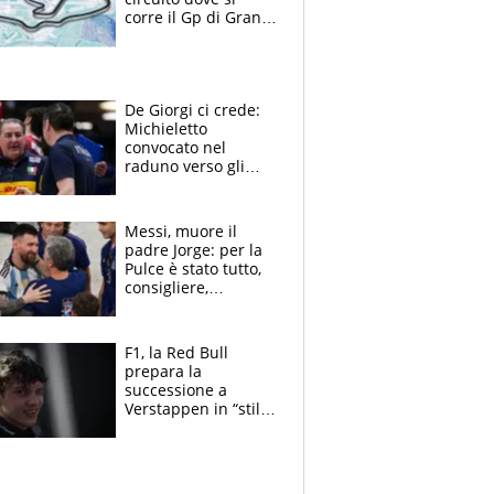
corre il Gp di Gran
Bretagna del
Motomondiale
De Giorgi ci crede:
Michieletto
convocato nel
raduno verso gli
Europei. A sorpresa
torna Rychlicki
Messi, muore il
padre Jorge: per la
Pulce è stato tutto,
consigliere,
manager, amico e
capofamiglia
F1, la Red Bull
prepara la
successione a
Verstappen in “stile
Antonelli”. Colapinto
derubato, che
attacco all’Italia