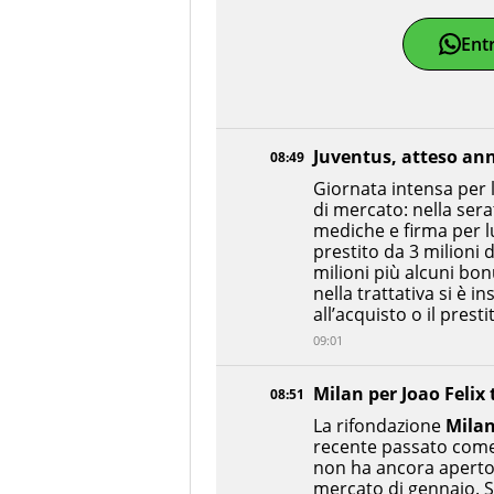
Ent
Juventus, atteso an
08:49
Giornata intensa per l
di mercato: nella sera
mediche e firma per lu
prestito da 3 milioni d
milioni più alcuni bonu
nella trattativa si è 
all’acquisto o il presti
09:01
Milan per Joao Felix
08:51
La rifondazione
Mila
recente passato come 
non ha ancora aperto a
mercato di gennaio. S