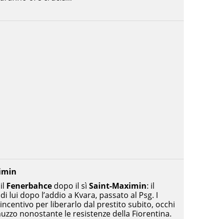
imin
il
Fenerbahce
dopo il sì
Saint-Maximin
: il
di lui dopo l’addio a Kvara, passato al Psg. I
ncentivo per liberarlo dal prestito subito, occhi
zzo nonostante le resistenze della Fiorentina.