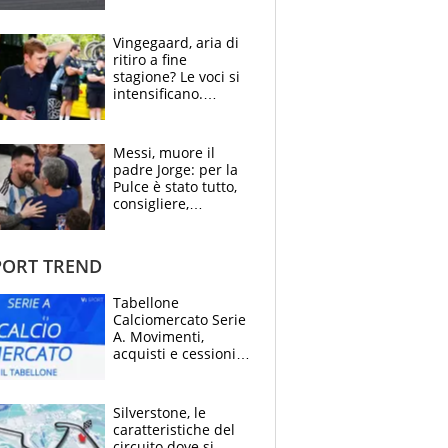
cerca il colpaccio
Vingegaard, aria di
ritiro a fine
stagione? Le voci si
intensificano.
Pogacar, niente
Sanremo nel 2027:
vuole la Roubaix
Messi, muore il
padre Jorge: per la
Pulce è stato tutto,
consigliere,
manager, amico e
capofamiglia
ORT TREND
Tabellone
Calciomercato Serie
A. Movimenti,
acquisti e cessioni:
estate 2026-27
Silverstone, le
caratteristiche del
circuito dove si