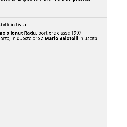
elli in lista
simo a Ionut Radu
, portiere classe 1997
 porta, in queste ore a
Mario Balotelli
in uscita