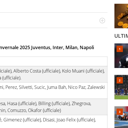
ionato di sport ma calcio e tennis restano un capitolo
l calcio è una cosa seria quando ho pianto nel giorno in
ULTI
care. Ho scoperto che dopo Federer e Nadal il tennis ha
vanissimo italiano fulvo di 19 anni - era il 2020 -
nvernale 2025 Juventus, Inter, Milan, Napoli
lta in carriera
iciale), Alberto Costa (ufficiale), Kolo Muani (ufficiale),
(ufficiale).
, Perez, Silvetti, Sucic, Juma Bah, Nico Paz, Zalewski
sa, Hasa (ufficiale), Billing (ufficiale), Zhegrova,
n, Comuzzo, Okafor (ufficiale)
, Gimenez (ufficiale), Disasi, Joao Felix (ufficiale),