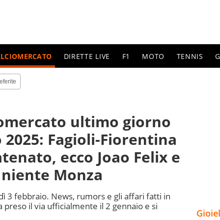
ALCIOMERCATO
DIRETTE LIVE
F1
MOTO
TENNIS
G
eferite
ciomercato ultimo giorno
 2025: Fagioli-Fiorentina
atenato, ecco Joao Felix e
, niente Monza
ì 3 febbraio. News, rumors e gli affari fatti in
preso il via ufficialmente il 2 gennaio e si
Gioie