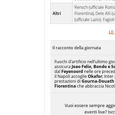
Rensch (ufficiale Roma)
Altri
Fiorentina), Dele Alli (
(ufficiale Lazio). Fagioli
LE
Il racconto della giornata
Fuochi d’artificio nell’ultimo g
assicura
Joao Felix, Bondo e So
dal
Feyenoord
nelle ore precede
il Napoli accoglie
Okafor
; Inte
prestazioni di
Gourna-Douath
Fiorentina
che abbraccia Nicolò
Vuoi essere sempre aggior
eventi live? Isc