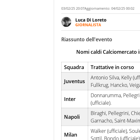
03/02/25 20:07
Aggiornamento:
04/02/25 00:02
Luca Di Loreto
GIORNALISTA
Giornalista pubblicista, appass
ineguagliabile. Ho capito che i
Riassunto dell'evento
cui Del Piero ha smesso di gio
vita ancora lunga quando un gio
Nomi caldi Calciomercato i
esultava a Sofia per la prima vo
Squadra
Trattative in corso
Antonio Silva, Kelly (uff
Juventus
Fullkrug, Hancko, Veiga 
Donnarumma, Pellegrini
Inter
(ufficiale).
Biraghi, Pellegrini, Chie
Napoli
Garnacho, Saint-Maximi
Walker (ufficiale), Soulé
Milan
Sottil, Bondo (ufficiale)