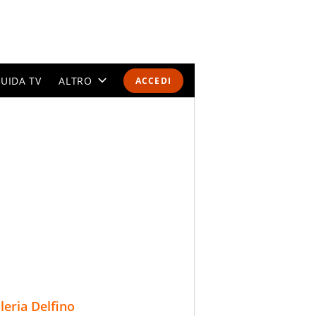
UIDA TV
ALTRO
ACCEDI
CALENDARI E CLASSIFICHE
ALTRI SPORT
MONDIALI 2026
OLIMPIADI
GOSSIP
LIFESTYLE
lleria Delfino