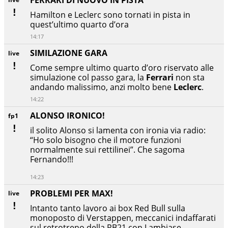
FERRARI DI NUOVO IN PISTA
Hamilton e Leclerc sono tornati in pista in
quest’ultimo quarto d’ora
14:17
SIMILAZIONE GARA
live
Come sempre ultimo quarto d’oro riservato alle
simulazione col passo gara, la
Ferrari
non sta
andando malissimo, anzi molto bene
Leclerc
.
14:22
ALONSO IRONICO!
fp1
il solito Alonso si lamenta con ironia via radio:
“Ho solo bisogno che il motore funzioni
normalmente sui rettilinei”. Che sagoma
Fernando!!!
14:23
PROBLEMI PER MAX!
live
Intanto tanto lavoro ai box Red Bull sulla
monoposto di Verstappen, meccanici indaffarati
sul retrotreno della RB21 con Lambiase,