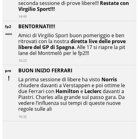
seconda sessione di prove libere!!!
Restate con
Virgilio Sport!!!
14:49
BENTORNATI!!!
fp2
Amici di Virgilio Sport buon pomeriggio e ben
ritrovati con la nostra
diretta live delle prove
libere del GP di Spagna
. Alle 17 si riapre la pit
lane del Montmelò per le fp2!!!
16:22
BUON INIZIO FERRARI
pre
La prima sessione di libere ha visto
Norris
chiudere davanti a Verstappen e poi ottime le
due Ferrari con
Hamilton
e
Leclerc
davanti a
Piastri. Charles alla grande sul passo gara. Da
vedere l’influenza sui tempi di queste nuove
regole sulle ali
16:32