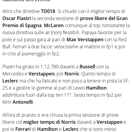
sul podio
Altro che direttive
TD018
. Si chiude con il miglior tempo di
Oscar Piastri
la seconda sessione di
prove libere del Gran
Premio di Spagna
.
McLaren
comunque al top nonostante la
nuova direttiva sulle ali (non) flessibili. Papaya favorite per la
pole e sul passo gara al pari di
Max Verstappen
con la Red
Bull. Ferrari a due facce: velocissime al mattino in fp1 e poi
in crisi al pomeriggio in fp2.
Piastri ha girato in 1.12.780 davanti a
Russell
con la
Mercedes e
Verstappen
, poi
Norris
. Quinto tempo di
Leclerc
ma che ha faticato e non poco a tenere in pista la SF-
25 e a gestire le gomme al pari di Lewis
Hamilton
addirittura fuori dalla top ten 11°. Sesto tempo in fp2 per
Kimi
Antonelli
.
All’ora di pranzo si era chiusa la prima sessione di prove
libere col
miglior tempo di Norris
davanti a
Verstappen
e
poi le
Ferrari
di
Hamilton
e
Leclerc
che si sono messi