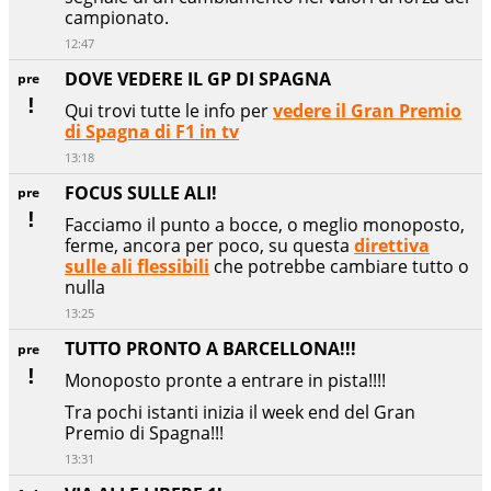
campionato.
12:47
DOVE VEDERE IL GP DI SPAGNA
pre
Qui trovi tutte le info per
vedere il Gran Premio
di Spagna di F1 in tv
13:18
FOCUS SULLE ALI!
pre
Facciamo il punto a bocce, o meglio monoposto,
ferme, ancora per poco, su questa
direttiva
sulle ali flessibili
che potrebbe cambiare tutto o
nulla
13:25
TUTTO PRONTO A BARCELLONA!!!
pre
Monoposto pronte a entrare in pista!!!!
Tra pochi istanti inizia il week end del Gran
Premio di Spagna!!!
13:31