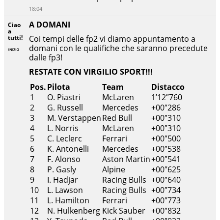
18:04
A DOMANI
Ciao
a
tutti!
Coi tempi delle fp2 vi diamo appuntamento a
domani con le qualifiche che saranno precedute
dalle fp3!
RESTATE CON VIRGILIO SPORT!!!
Pos.
Pilota
Team
Distacco
1
O. Piastri
McLaren
1’12″760
2
G. Russell
Mercedes
+00″286
3
M. Verstappen
Red Bull
+00″310
4
L. Norris
McLaren
+00″310
5
C. Leclerc
Ferrari
+00″500
6
K. Antonelli
Mercedes
+00″538
7
F. Alonso
Aston Martin
+00″541
8
P. Gasly
Alpine
+00″625
9
I. Hadjar
Racing Bulls
+00″640
10
L. Lawson
Racing Bulls
+00″734
11
L. Hamilton
Ferrari
+00″773
12
N. Hulkenberg
Kick Sauber
+00″832