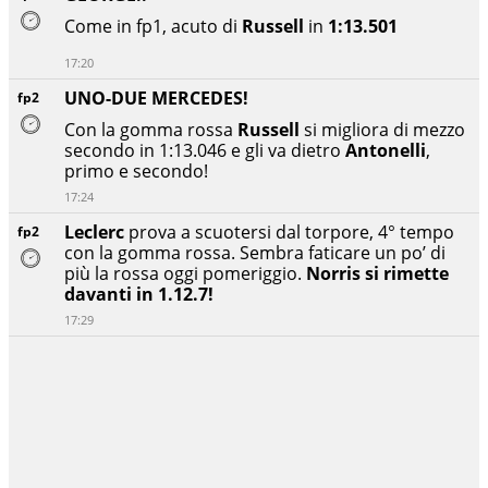
Come in fp1, acuto di
Russell
in
1:13.501
17:20
UNO-DUE MERCEDES!
fp2
Con la gomma rossa
Russell
si migliora di mezzo
secondo in 1:13.046 e gli va dietro
Antonelli
,
primo e secondo!
17:24
Leclerc
prova a scuotersi dal torpore, 4° tempo
fp2
con la gomma rossa. Sembra faticare un po’ di
più la rossa oggi pomeriggio.
Norris si rimette
davanti in 1.12.7!
17:29