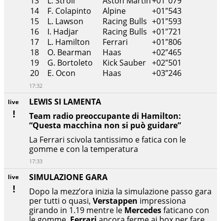
13
L. Stroll
Aston Martin
+01″079
14
F. Colapinto
Alpine
+01″543
15
L. Lawson
Racing Bulls
+01″593
16
I. Hadjar
Racing Bulls
+01″721
17
L. Hamilton
Ferrari
+01″806
18
O. Bearman
Haas
+02″465
19
G. Bortoleto
Kick Sauber
+02″501
20
E. Ocon
Haas
+03″246
17:32
LEWIS SI LAMENTA
live
Team radio preoccupante di Hamilton:
“Questa macchina non si può guidare”
La Ferrari scivola tantissimo e fatica con le
gomme e con la temperatura
17:33
SIMULAZIONE GARA
live
Dopo la mezz’ora inizia la simulazione passo gara
per tutti o quasi,
Verstappen
impressiona
girando in 1.19 mentre le
Mercedes
faticano con
le gomme.
Ferrari
ancora ferme ai box per fare