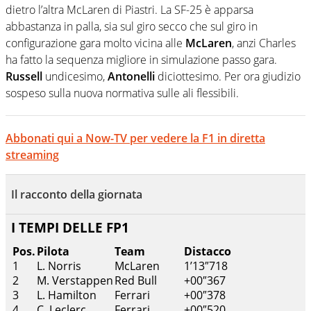
dietro l’altra McLaren di Piastri. La SF-25 è apparsa
abbastanza in palla, sia sul giro secco che sul giro in
configurazione gara molto vicina alle
McLaren
, anzi Charles
ha fatto la sequenza migliore in simulazione passo gara.
Russell
undicesimo,
Antonelli
diciottesimo. Per ora giudizio
sospeso sulla nuova normativa sulle ali flessibili.
Abbonati qui a Now-TV per vedere la F1 in diretta
streaming
Il racconto della giornata
I TEMPI DELLE FP1
Pos.
Pilota
Team
Distacco
1
L. Norris
McLaren
1’13″718
2
M. Verstappen
Red Bull
+00″367
3
L. Hamilton
Ferrari
+00″378
4
C. Leclerc
Ferrari
+00″520