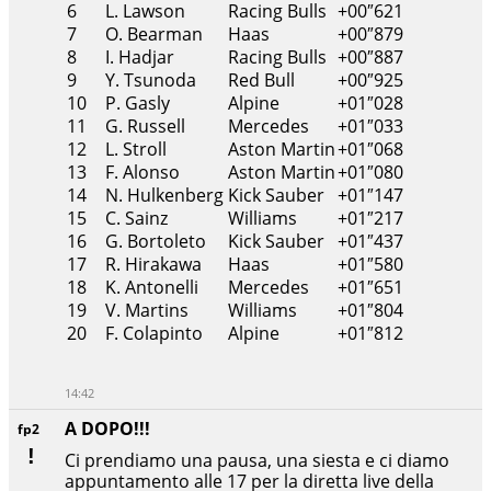
6
L. Lawson
Racing Bulls
+00″621
7
O. Bearman
Haas
+00″879
8
I. Hadjar
Racing Bulls
+00″887
9
Y. Tsunoda
Red Bull
+00″925
10
P. Gasly
Alpine
+01″028
11
G. Russell
Mercedes
+01″033
12
L. Stroll
Aston Martin
+01″068
13
F. Alonso
Aston Martin
+01″080
14
N. Hulkenberg
Kick Sauber
+01″147
15
C. Sainz
Williams
+01″217
16
G. Bortoleto
Kick Sauber
+01″437
17
R. Hirakawa
Haas
+01″580
18
K. Antonelli
Mercedes
+01″651
19
V. Martins
Williams
+01″804
20
F. Colapinto
Alpine
+01″812
14:42
A DOPO!!!
fp2
Ci prendiamo una pausa, una siesta e ci diamo
appuntamento alle 17 per la diretta live della