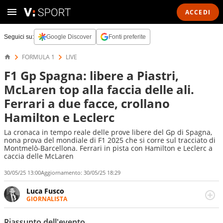
ACCEDI
Seguici su:
Google Discover
Fonti preferite
FORMULA 1
LIVE
F1 Gp Spagna: libere a Piastri,
McLaren top alla faccia delle ali.
Ferrari a due facce, crollano
Hamilton e Leclerc
La cronaca in tempo reale delle prove libere del Gp di Spagna,
nona prova del mondiale di F1 2025 che si corre sul tracciato di
Montmelò-Barcellona. Ferrari in pista con Hamilton e Leclerc a
caccia delle McLaren
30/05/25 13:00
Aggiornamento:
30/05/25 18:29
Luca Fusco
GIORNALISTA
Giornalista multimediale. Quando si accendono i motori,
lui sgasa, impenna, derapa. E spesso e volentieri finisce
Riassunto dell'evento