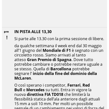
IN PISTA ALLE 13,30
pre
Si parte alle 13.30 con la prima sessione di libere.
da qualche settimana il week end dal 30 maggio
all’1 giugno del
Mondiale di F1
è segnato con un
circoletto rosso. Siamo arrivati al tanto
atteso
Gran Premio di Spagna
. Dove tutto
potrebbe cambiare o potrebbe restare uguale a
se stesso. Quella di
Barcellona
potrebbe
segnare l’
inizio della fine del dominio della
McLaren
.
O così sperano i competitor,
Ferrari
,
Red
Bull
e
Mercedes
su tutti. Entra in vigore la
nuova
direttiva FIA TD018
che limiterà la
flessibilità statica dell’ala anteriore dagli attuali
15 mm a soli 10 mm. Per molti un possibile
segnale di un cambiamento nei valori di forza del