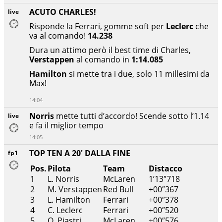
ACUTO CHARLES!
live
Risponde la Ferrari, gomme soft per
Leclerc
che
va al comando!
14.238
Dura un attimo però il best time di Charles,
Verstappen
al comando in
1:14.085
Hamilton
si mette tra i due, solo 11 millesimi da
Max!
14:04
Norris
mette tutti d’accordo! Scende sotto l’1.14
live
e fa il miglior tempo
14:05
TOP TEN A 20' DALLA FINE
fp1
Pos.
Pilota
Team
Distacco
1
L. Norris
McLaren
1’13″718
2
M. Verstappen
Red Bull
+00″367
3
L. Hamilton
Ferrari
+00″378
4
C. Leclerc
Ferrari
+00″520
5
O. Piastri
McLaren
+00″576