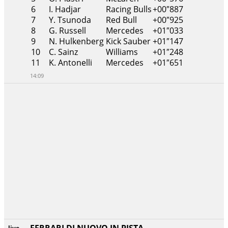
6
I. Hadjar
Racing Bulls
+00″887
7
Y. Tsunoda
Red Bull
+00″925
8
G. Russell
Mercedes
+01″033
9
N. Hulkenberg
Kick Sauber
+01″147
10
C. Sainz
Williams
+01″248
11
K. Antonelli
Mercedes
+01″651
14:09
live