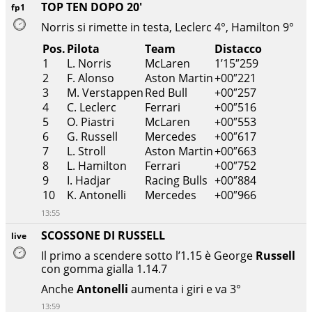
TOP TEN DOPO 20'
fp1
Norris si rimette in testa, Leclerc 4°, Hamilton 9°
Pos.
Pilota
Team
Distacco
1
L. Norris
McLaren
1’15″259
2
F. Alonso
Aston Martin
+00″221
3
M. Verstappen
Red Bull
+00″257
4
C. Leclerc
Ferrari
+00″516
5
O. Piastri
McLaren
+00″553
6
G. Russell
Mercedes
+00″617
7
L. Stroll
Aston Martin
+00″663
8
L. Hamilton
Ferrari
+00″752
9
I. Hadjar
Racing Bulls
+00″884
10
K. Antonelli
Mercedes
+00″966
13:55
SCOSSONE DI RUSSELL
live
Il primo a scendere sotto l’1.15 è George
Russell
con gomma gialla 1.14.7
Anche
Antonelli
aumenta i giri e va 3°
13:59