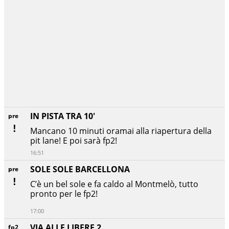
IN PISTA TRA 10'
pre
Mancano 10 minuti oramai alla riapertura della
pit lane! E poi sarà fp2!
16:51
SOLE SOLE BARCELLONA
pre
C’è un bel sole e fa caldo al Montmelò, tutto
pronto per le fp2!
17:00
VIA ALLE LIBERE 2
fp2