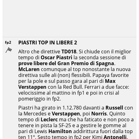
PIASTRI TOP IN LIBERE 2
fp2
Altro che direttive
TD018
. Si chiude con il miglior
tempo di
Oscar Piastri
la seconda sessione di
prove libere del Gran Premio di Spagna
.
McLaren
comunque al top nonostante la nuova
direttiva sulle ali (non) flessibili. Papaya favorite
per la pole e sul passo gara al pari di
Max
Verstappen
con la Red Bull. Ferrari a due facce:
velocissime al mattino in fp1 e poi in crisi al
pomeriggio in fp2.
Piastri ha girato in 1.12.780 davanti a
Russell
con
la Mercedes e
Verstappen
, poi
Norris
. Quinto
tempo di
Leclerc
ma che ha faticato e non poco a
tenere in pista la SF-25 e a gestire le gomme al
pari di Lewis
Hamilton
addirittura fuori dalla top
ten 11°. Sesto tempo in fp2 per Kimi
Antonelli
.