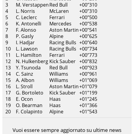
3
M. Verstappen
Red Bull
+00″310
4
L. Norris
McLaren
+00″310
5
C. Leclerc
Ferrari
+00″500
6
K. Antonelli
Mercedes
+00″538
7
F. Alonso
Aston Martin
+00″541
8
P. Gasly
Alpine
+00″625
9
I. Hadjar
Racing Bulls
+00″640
10
L. Lawson
Racing Bulls
+00″734
11
L. Hamilton
Ferrari
+00″773
12
N. Hulkenberg
Kick Sauber
+00″832
13
Y. Tsunoda
Red Bull
+00″923
14
C. Sainz
Williams
+00″961
15
A. Albon
Williams
+01″069
16
L. Stroll
Aston Martin
+01″079
17
G. Bortoleto
Kick Sauber
+01″199
18
E. Ocon
Haas
+01″245
19
O. Bearman
Haas
+01″366
20
F. Colapinto
Alpine
+01″543
Vuoi essere sempre aggiornato su ultime news