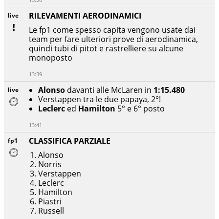
RILEVAMENTI AERODINAMICI
live
Le fp1 come spesso capita vengono usate dai
team per fare ulteriori prove di aerodinamica,
quindi tubi di pitot e rastrelliere su alcune
monoposto
13:39
Alonso
davanti alle McLaren in
1:15.480
live
Verstappen tra le due papaya, 2°!
Leclerc
ed
Hamilton
5° e 6° posto
13:41
CLASSIFICA PARZIALE
fp1
Alonso
Norris
Verstappen
Leclerc
Hamilton
Piastri
Russell