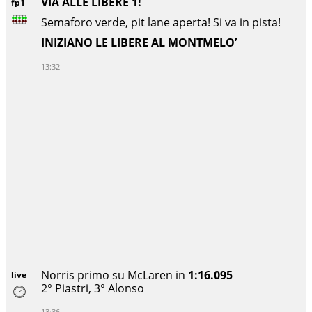
VIA ALLE LIBERE 1!
fp1
Semaforo verde, pit lane aperta! Si va in pista!
INIZIANO LE LIBERE AL MONTMELO’
13:32
Norris primo su McLaren in
1:16.095
live
2° Piastri, 3° Alonso
13:36