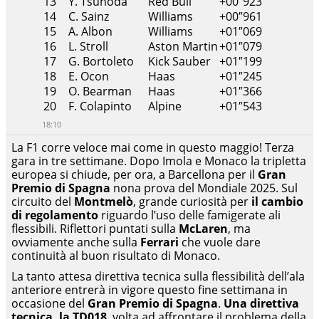
13
Y. Tsunoda
Red Bull
+00″923
14
C. Sainz
Williams
+00″961
15
A. Albon
Williams
+01″069
16
L. Stroll
Aston Martin
+01″079
17
G. Bortoleto
Kick Sauber
+01″199
18
E. Ocon
Haas
+01″245
19
O. Bearman
Haas
+01″366
20
F. Colapinto
Alpine
+01″543
18:10
La F1 corre veloce mai come in questo maggio! Terza
gara in tre settimane. Dopo Imola e Monaco la tripletta
europea si chiude, per ora, a Barcellona per il
Gran
Premio di Spagna
nona prova del Mondiale 2025. Sul
circuito del
Montmelò
, grande curiosità per
il cambio
di
regolamento
riguardo l’uso delle famigerate ali
flessibili. Riflettori puntati sulla
McLaren
, ma
ovviamente anche sulla
Ferrari
che vuole dare
continuità al buon risultato di Monaco.
La tanto attesa direttiva tecnica sulla flessibilità dell’ala
anteriore entrerà in vigore questo fine settimana in
occasione del
Gran Premio di Spagna
.
Una direttiva
tecnica, la TD018
, volta ad affrontare il problema della