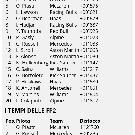
5
O. Piastri
McLaren
+00″576
6
L. Lawson
Racing Bulls
+00″621
7
O. Bearman
Haas
+00″879
8
I. Hadjar
Racing Bulls
+00″887
9
Y. Tsunoda
Red Bull
+00″925
10
P. Gasly
Alpine
+01″028
11
G. Russell
Mercedes
+01″033
12
L. Stroll
Aston Martin
+01″068
13
F. Alonso
Aston Martin
+01″080
14
N. Hulkenberg
Kick Sauber
+01″147
15
C. Sainz
Williams
+01″217
16
G. Bortoleto
Kick Sauber
+01″437
17
R. Hirakawa
Haas
+01″580
18
K. Antonelli
Mercedes
+01″651
19
V. Martins
Williams
+01″804
20
F. Colapinto
Alpine
+01″812
I TEMPI DELLE FP2
Pos.
Pilota
Team
Distacco
1
O. Piastri
McLaren
1’12″760
2
G. Russell
Mercedes
+00″286