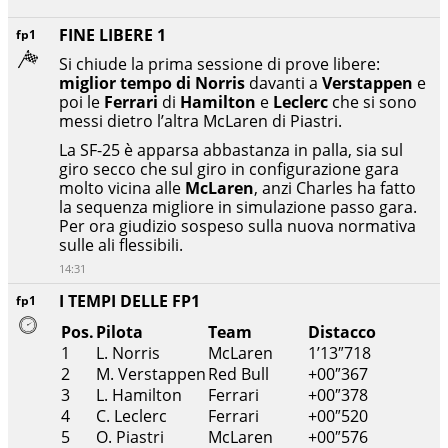
FINE LIBERE 1
fp1
Si chiude la prima sessione di prove libere:
miglior tempo di Norris
davanti a
Verstappen
e
poi le
Ferrari
di
Hamilton
e
Leclerc
che si sono
messi dietro l’altra McLaren di Piastri.
La SF-25 è apparsa abbastanza in palla, sia sul
giro secco che sul giro in configurazione gara
molto vicina alle
McLaren
, anzi Charles ha fatto
la sequenza migliore in simulazione passo gara.
Per ora giudizio sospeso sulla nuova normativa
sulle ali flessibili.
14:31
I TEMPI DELLE FP1
fp1
Pos.
Pilota
Team
Distacco
1
L. Norris
McLaren
1’13″718
2
M. Verstappen
Red Bull
+00″367
3
L. Hamilton
Ferrari
+00″378
4
C. Leclerc
Ferrari
+00″520
5
O. Piastri
McLaren
+00″576