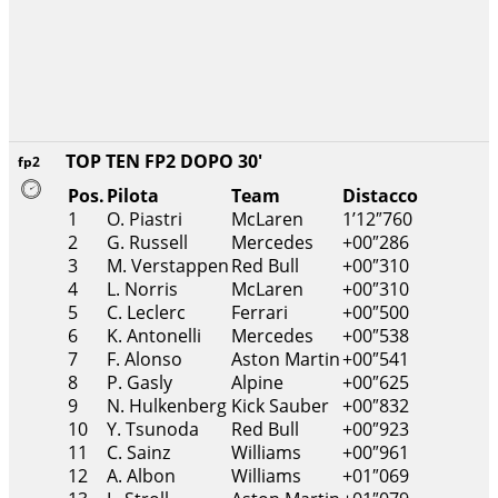
TOP TEN FP2 DOPO 30'
fp2
Pos.
Pilota
Team
Distacco
1
O. Piastri
McLaren
1’12″760
2
G. Russell
Mercedes
+00″286
3
M. Verstappen
Red Bull
+00″310
4
L. Norris
McLaren
+00″310
5
C. Leclerc
Ferrari
+00″500
6
K. Antonelli
Mercedes
+00″538
7
F. Alonso
Aston Martin
+00″541
8
P. Gasly
Alpine
+00″625
9
N. Hulkenberg
Kick Sauber
+00″832
10
Y. Tsunoda
Red Bull
+00″923
11
C. Sainz
Williams
+00″961
12
A. Albon
Williams
+01″069