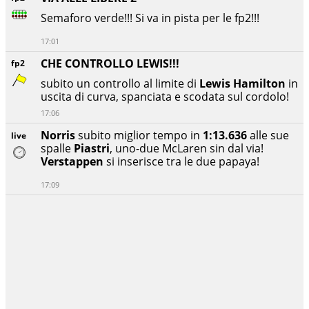
Semaforo verde!!! Si va in pista per le fp2!!!
17:01
CHE CONTROLLO LEWIS!!!
fp2
subito un controllo al limite di
Lewis Hamilton
in
uscita di curva, spanciata e scodata sul cordolo!
17:06
Norris
subito miglior tempo in
1:13.636
alle sue
live
spalle
Piastri
, uno-due McLaren sin dal via!
Verstappen
si inserisce tra le due papaya!
17:09