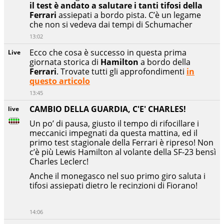
il test è andato a salutare i tanti tifosi della
Ferrari
assiepati a bordo pista. C’è un legame
che non si vedeva dai tempi di Schumacher
13:02
Ecco che cosa è successo in questa prima
Live
giornata storica di
Hamilton
a bordo della
Ferrari
. Trovate tutti gli approfondimenti
in
questo articolo
13:45
CAMBIO DELLA GUARDIA, C'E' CHARLES!
live
Un po’ di pausa, giusto il tempo di rifocillare i
meccanici impegnati da questa mattina, ed il
primo test stagionale della Ferrari è ripreso! Non
c’è più Lewis Hamilton al volante della SF-23 bensì
Charles Leclerc!
Anche il monegasco nel suo primo giro saluta i
tifosi assiepati dietro le recinzioni di Fiorano!
14:06