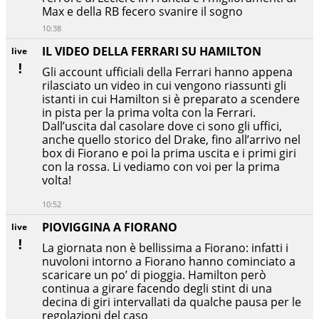
Max e della RB fecero svanire il sogno
10:38
IL VIDEO DELLA FERRARI SU HAMILTON
live
Gli account ufficiali della Ferrari hanno appena
rilasciato un video in cui vengono riassunti gli
istanti in cui Hamilton si è preparato a scendere
in pista per la prima volta con la Ferrari.
Dall’uscita dal casolare dove ci sono gli uffici,
anche quello storico del Drake, fino all’arrivo nel
box di Fiorano e poi la prima uscita e i primi giri
con la rossa. Li vediamo con voi per la prima
volta!
10:52
PIOVIGGINA A FIORANO
live
La giornata non è bellissima a Fiorano: infatti i
nuvoloni intorno a Fiorano hanno cominciato a
scaricare un po’ di pioggia. Hamilton però
continua a girare facendo degli stint di una
decina di giri intervallati da qualche pausa per le
regolazioni del caso