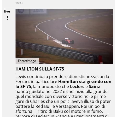
10:33
live
Fonte:Imago
HAMILTON SULLA SF-75
Lewis continua a prendere dimestichezza con la
Ferrari, in particolare
Hamilton sta girando con
la SF-75
, la monoposto che
Leclerc
e
Sainz
hanno guidato nel 2022 e che iniziò alla grande
quel mondiale con diverse vittorie nelle prime
gare di Charles che un po’ ci aveva illuso di poter
battere la Red Bull e Verstappen. Poi un po’ di
sfortuna, il ritiro di Baku col motore in fumo,
l’errore di Leclerc in Francia e i miglioramenti di