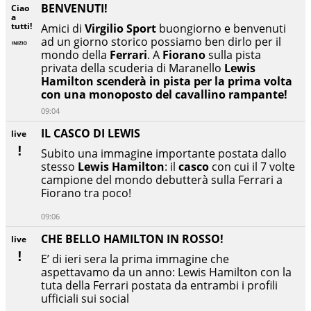
BENVENUTI!
Ciao
a
tutti!
Amici di
Virgilio Sport
buongiorno e benvenuti
ad un giorno storico possiamo ben dirlo per il
mondo della
Ferrari
. A
Fiorano
sulla pista
privata della scuderia di Maranello
Lewis
Hamilton scenderà in pista per la prima volta
con una monoposto del cavallino rampante!
09:04
IL CASCO DI LEWIS
live
Subito una immagine importante postata dallo
stesso
Lewis Hamilton
: il
casco
con cui il 7 volte
campione del mondo debutterà sulla Ferrari a
Fiorano tra poco!
09:06
CHE BELLO HAMILTON IN ROSSO!
live
E’ di ieri sera la prima immagine che
aspettavamo da un anno: Lewis Hamilton con la
tuta della Ferrari postata da entrambi i profili
ufficiali sui social