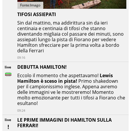
Fonte:Imago
TIFOSI ASSIEPATI
Sin dal mattino, ma addirittura sin da ieri
centinaia e centinaia di tifosi che stanno
diventando migliaia col passare dei minuti, sono
assiepati lungo la pista di Fiorano per vedere
Hamilton sfrecciare per la prima volta a bordo
della Ferrari
09:16
DEBUTTA HAMILTON!
live
Eccolo il momento che aspettavamo!
Lewis
Hamilton è sceso in pista!
Primo shakedown
per il campionissimo inglese. Appena avremo
delle immagini ve le mostreremo! Momento
molto emozionante per tutti i tifosi a Fiorano che
esultano!
09:24
LE PRIME IMMAGINI DI HAMILTON SULLA
live
FERRARI!