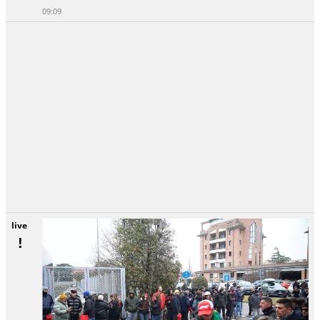
09:09
live