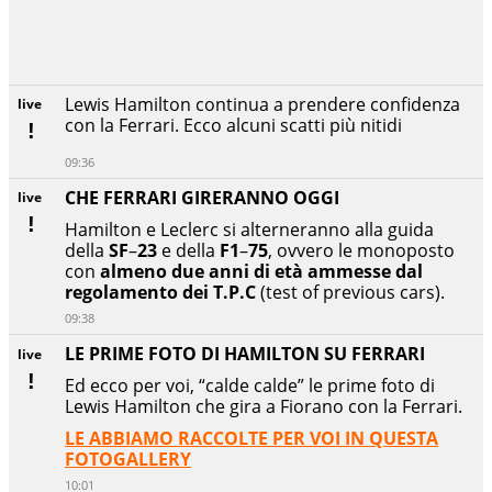
Lewis Hamilton continua a prendere confidenza
live
con la Ferrari. Ecco alcuni scatti più nitidi
09:36
CHE FERRARI GIRERANNO OGGI
live
Hamilton e Leclerc si alterneranno alla guida
della
SF
–
23
e della
F1
–
75
, ovvero le monoposto
con
almeno due anni di età ammesse dal
regolamento dei T.P.C
(test of previous cars).
09:38
LE PRIME FOTO DI HAMILTON SU FERRARI
live
Ed ecco per voi, “calde calde” le prime foto di
Lewis Hamilton che gira a Fiorano con la Ferrari.
LE ABBIAMO RACCOLTE PER VOI IN QUESTA
FOTOGALLERY
10:01