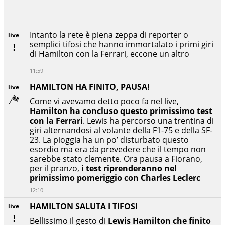
Intanto la rete è piena zeppa di reporter o
live
semplici tifosi che hanno immortalato i primi giri
di Hamilton con la Ferrari, eccone un altro
11:59
HAMILTON HA FINITO, PAUSA!
live
Come vi avevamo detto poco fa nel live,
Hamilton ha concluso questo primissimo test
con la Ferrari
. Lewis ha percorso una trentina di
giri alternandosi al volante della F1-75 e della SF-
23. La pioggia ha un po’ disturbato questo
esordio ma era da prevedere che il tempo non
sarebbe stato clemente. Ora pausa a Fiorano,
per il pranzo,
i test riprenderanno nel
primissimo pomeriggio con Charles Leclerc
12:10
HAMILTON SALUTA I TIFOSI
live
Bellissimo il gesto di
Lewis Hamilton che finito