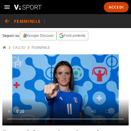
ACCEDI
FEMMINILE
Seguici su:
Google Discover
Fonti preferite
CALCIO
FEMMINILE