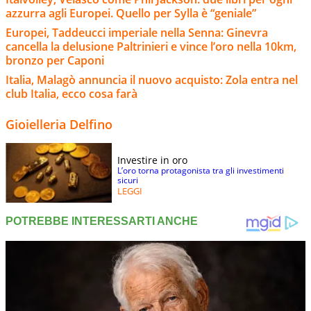
azzurra agli Europei. Quello per Sylla è “geniale”
Europei, Taddeucci imperiale nella Senna: Ginevra
cancella la delusione Paltrinieri e vince l’oro nella 10km,
bronzo per Caponi
Italia, Malagò annuncia il nuovo acquisto: Zola entra nel
club Italia, ecco cosa farà
Gioielleria Delfino
Investire in oro
L’oro torna protagonista tra gli investimenti
sicuri
LEGGI