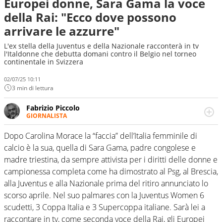
Europei donne, Sara Gama la voce
della Rai: "Ecco dove possono
arrivare le azzurre"
L'ex stella della Juventus e della Nazionale racconterà in tv
l'Italdonne che debutta domani contro il Belgio nel torneo
continentale in Svizzera
02/07/25 10:11
3 min di lettura
Fabrizio Piccolo
GIORNALISTA
Nella sua carriera ha seguito numerose manifestazioni
sportive e collaborato con agenzie e testate. Esperienza,
Dopo Carolina Morace la “faccia” dell’Italia femminile di
competenza, conoscenza e memoria storica. Si occupa
calcio è la sua, quella di Sara Gama, padre congolese e
prevalentemente di calcio
madre triestina, da sempre attivista per i diritti delle donne e
campionessa completa come ha dimostrato al Psg, al Brescia,
alla Juventus e alla Nazionale prima del ritiro annunciato lo
scorso aprile. Nel suo palmares con la Juventus Women 6
scudetti, 3 Coppa Italia e 3 Supercoppa italiane. Sarà lei a
raccontare in tv, come seconda voce della Rai, gli Europei