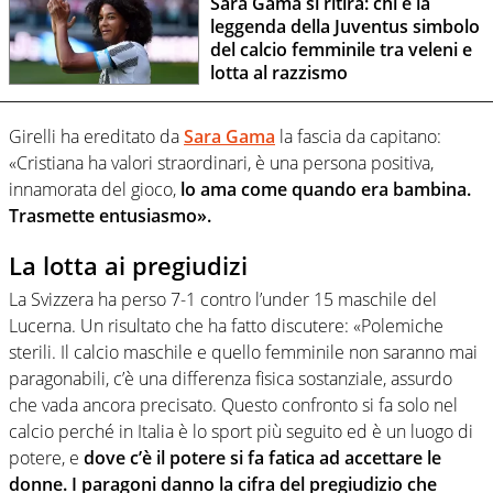
Sara Gama si ritira: chi è la
leggenda della Juventus simbolo
del calcio femminile tra veleni e
lotta al razzismo
Girelli ha ereditato da
Sara Gama
la fascia da capitano:
«Cristiana ha valori straordinari, è una persona positiva,
innamorata del gioco,
lo ama come quando era bambina.
Trasmette entusiasmo».
La lotta ai pregiudizi
La Svizzera ha perso 7-1 contro l’under 15 maschile del
Lucerna. Un risultato che ha fatto discutere: «Polemiche
sterili. Il calcio maschile e quello femminile non saranno mai
paragonabili, c’è una differenza fisica sostanziale, assurdo
che vada ancora precisato. Questo confronto si fa solo nel
calcio perché in Italia è lo sport più seguito ed è un luogo di
potere, e
dove c’è il potere si fa fatica ad accettare le
donne. I paragoni danno la cifra del pregiudizio che