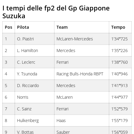
I tempi delle fp2 del Gp Giappone
Suzuka
Pos
Pilota
Team
Tempo
1
O. Piastri
McLaren-Mercedes
1’34″725
2
L. Hamilton
Mercedes
1’35″226
3
C. Leclerc
Ferrari
1’38″760
4
Y. Tsunoda
Racing Bulls-Honda RBPT
1’40″946
5
D. Ricciardo
Mercedes
1’41″913
6
Norris
McLaren
1’44″977
7
C. Sainz
Ferrari
1’52″579
8
Hulkenberg
Haas
1’55″179
9
V. Bottas
Sauber
1’56″059