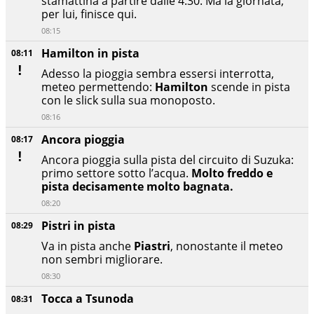
stamattina a partire dalle 4:30. Ma la giornata,
per lui, finisce qui.
08:15
Hamilton in pista
08:11
Adesso la pioggia sembra essersi interrotta,
meteo permettendo:
Hamilton
scende in pista
con le slick sulla sua monoposto.
08:16
Ancora pioggia
08:17
Ancora pioggia sulla pista del circuito di Suzuka:
primo settore sotto l’acqua.
Molto freddo e
pista decisamente molto bagnata.
08:20
Pistri in pista
08:29
Va in pista anche
Piastri
, nonostante il meteo
non sembri migliorare.
08:30
Tocca a Tsunoda
08:31