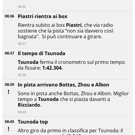
08:35
Piastri rientra ai box
08:36
Rientra subito ai box
Piastri
, che via radio
sostiene che la pista “non sia davvero così
bagnata”. Si può continuare a girare.
08:37
Il tempo di Tsunoda
08:37
Tsunoda
ferma il cronometro sul primo tempo
da fissare:
1:42.304.
08:38
In pista arrivano Bottas, Zhou e Albon
08:39
Sono in pista anche Bottas, Zhou e Albon. Miglior
tempo a
Tsunoda
che si piazza davanti a
Ricciardo
.
08:40
Tsunoda top
08:45
Altro giro da primo in classifica per Tsunoda: il