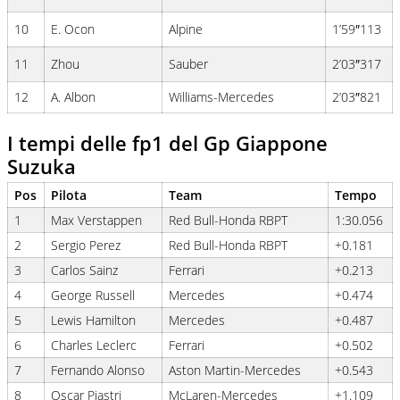
10
E. Ocon
Alpine
1’59″113
11
Zhou
Sauber
2’03″317
12
A. Albon
Williams-Mercedes
2’03″821
I tempi delle fp1 del Gp Giappone
Suzuka
Pos
Pilota
Team
Tempo
1
Max Verstappen
Red Bull-Honda RBPT
1:30.056
2
Sergio Perez
Red Bull-Honda RBPT
+0.181
3
Carlos Sainz
Ferrari
+0.213
4
George Russell
Mercedes
+0.474
5
Lewis Hamilton
Mercedes
+0.487
6
Charles Leclerc
Ferrari
+0.502
7
Fernando Alonso
Aston Martin-Mercedes
+0.543
8
Oscar Piastri
McLaren-Mercedes
+1.109