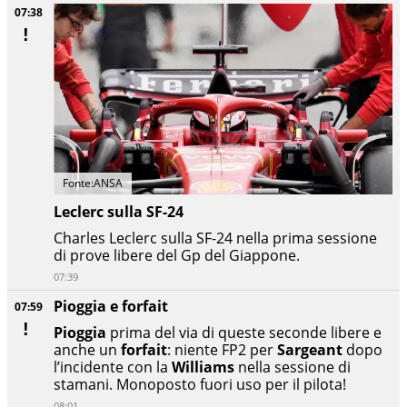
07:38
Fonte:ANSA
Leclerc sulla SF-24
Charles Leclerc sulla SF-24 nella prima sessione
di prove libere del Gp del Giappone.
07:39
Pioggia e forfait
07:59
Pioggia
prima del via di queste seconde libere e
anche un
forfait
: niente FP2 per
Sargeant
dopo
l’incidente con la
Williams
nella sessione di
stamani. Monoposto fuori uso per il pilota!
08:01