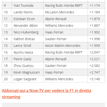
9
Yuki Tsunoda
Racing Bulls-Honda RBPT
+1.174
10
Lando Norris
McLaren-Mercedes
+1.184
11
Esteban Ocon
Alpine-Renault
+1.879
12
Alexander Albon
Williams-Mercedes
+1.887
13
Nico Hulkenberg
Haas-Ferrari
+1.902
14
Valtteri Bottas
Sauber-Ferrari
+1.998
15
Lance Stroll
Aston Martin-Mercedes
+1.999
16
Ayumu Iwasa
Racing Bulls-Honda RBPT
+2.047
17
Pierre Gasly
Alpine-Renault
+2.221
18
Zhou Guanyu
Sauber-Ferrari
+2.582
19
Kevin Magnussen
Haas-Ferrari
+2.747
20
Logan Sargeant
Williams-Mercedes
+3.148
Abbonati qui a Now-TV per vedere la F1 in diretta
streaming