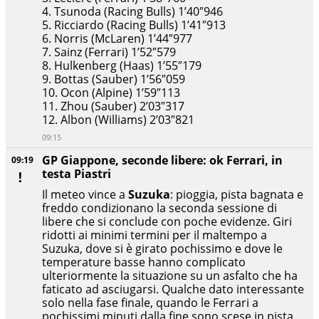
​4. Tsunoda (Racing Bulls) 1’40″946
​5. Ricciardo (Racing Bulls) 1’41″913
​6. Norris (McLaren) 1’44″977
​7. Sainz (Ferrari) 1’52″579
​8. Hulkenberg (Haas) 1’55″179
​9. Bottas (Sauber) 1’56″059
​10. Ocon (Alpine) 1’59″113
​11. Zhou (Sauber) 2’03″317
​12. Albon (Williams) 2’03″821
09:15
GP Giappone, seconde libere: ok Ferrari, in
09:19
testa Piastri
Il meteo vince a
Suzuka
: pioggia, pista bagnata e
freddo condizionano la seconda sessione di
libere che si conclude con poche evidenze. Giri
ridotti ai minimi termini per il maltempo a
Suzuka, dove si è girato pochissimo e dove le
temperature basse hanno complicato
ulteriormente la situazione su un asfalto che ha
faticato ad asciugarsi. Qualche dato interessante
solo nella fase finale, quando le Ferrari a
pochissimi minuti dalla fine sono scese in pista