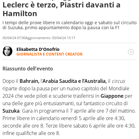
Leclerc è terzo, Piastri davanti a
Hamilton
I tempi delle prove libere in calendario oggi e sabato sul circuito
di Suzuka, primo appuntamento dopo la pausa con la F1
05/04/24 07:00
Aggiornamento:
05/04/24 13:17
Elisabetta D'Onofrio
GIORNALISTA E CONTENT CREATOR
Giornalista professionista dal 2007, scrive per curiosità
personale e necessità: soprattutto di calcio, di sport e dei
Riassunto dell'evento
suoi protagonisti, concedendosi innocenti evasioni
nell'ambito della creazione di format. Un tempo ala
Dopo il
Bahrain,
l’
Arabia Saudita e l’Australia,
il
circus
destra, oggi si sente a suo agio nel ruolo di libero. Cura
riparte dopo la pausa per un nuovo capitolo del Mondiale
una classifica riservata dei migliori 5 calciatori di sempre.
2024 che vede piloti e scuderie trasferirsi in
Giappone
per
una delle gare più entusiasmanti, sul fantastico circuito di
Suzuka
. Gara in programma il 7 aprile alle ore 7 del mattino.
Prime libere in calendario venerdì 5 aprile alle ore 4:30,
seconde alle ore 8. Terze libere sabato 6 aprile alle ore 4:30,
infine qualifiche alle ore 8.