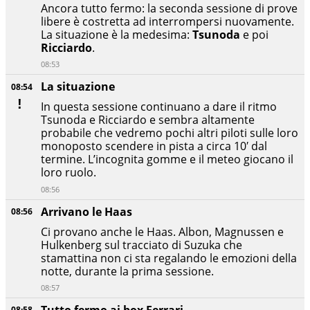
Ancora tutto fermo: la seconda sessione di prove
libere è costretta ad interrompersi nuovamente.
La situazione è la medesima:
Tsunoda
e poi
Ricciardo
.
08:53
La situazione
08:54
In questa sessione continuano a dare il ritmo
Tsunoda e Ricciardo e sembra altamente
probabile che vedremo pochi altri piloti sulle loro
monoposto scendere in pista a circa 10′ dal
termine. L’incognita gomme e il meteo giocano il
loro ruolo.
08:56
Arrivano le Haas
08:56
Ci provano anche le Haas. Albon, Magnussen e
Hulkenberg sul tracciato di Suzuka che
stamattina non ci sta regalando le emozioni della
notte, durante la prima sessione.
08:57
Tutto fermo ai box Ferrari
08:58