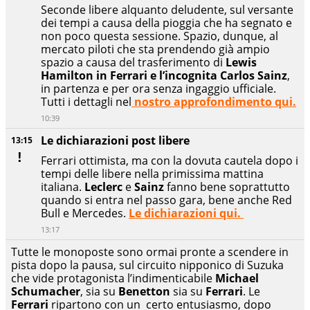
Seconde libere alquanto deludente, sul versante
dei tempi a causa della pioggia che ha segnato e
non poco questa sessione. Spazio, dunque, al
mercato piloti che sta prendendo già ampio
spazio a causa del trasferimento di
Lewis
Hamilton in Ferrari e l’incognita Carlos Sainz
,
in partenza e per ora senza ingaggio ufficiale.
Tutti i dettagli nel
nostro approfondimento qui.
10:39
Le dichiarazioni post libere
13:15
Ferrari ottimista, ma con la dovuta cautela dopo i
tempi delle libere nella primissima mattina
italiana.
Leclerc
e
Sainz
fanno bene soprattutto
quando si entra nel passo gara, bene anche Red
Bull e Mercedes.
Le dichiarazioni qui.
13:17
Tutte le monoposte sono ormai pronte a scendere in
pista dopo la pausa, sul circuito nipponico di Suzuka
che vide protagonista l’indimenticabile
Michael
Schumacher
, sia su
Benetton
sia su
Ferrari
. Le
Ferrari
ripartono con un certo entusiasmo, dopo