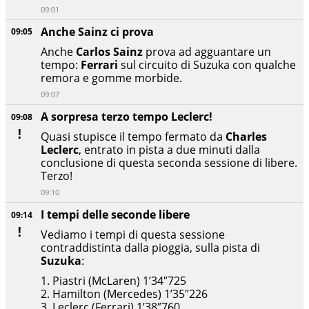
09:01
Anche Sainz ci prova
09:05
Anche
Carlos Sainz
prova ad agguantare un
tempo:
Ferrari
sul circuito di Suzuka con qualche
remora e gomme morbide.
09:07
A sorpresa terzo tempo Leclerc!
09:08
Quasi stupisce il tempo fermato da
Charles
Leclerc
, entrato in pista a due minuti dalla
conclusione di questa seconda sessione di libere.
Terzo!
09:10
I tempi delle seconde libere
09:14
Vediamo i tempi di questa sessione
contraddistinta dalla pioggia, sulla pista di
Suzuka
:
1. Piastri (McLaren) 1’34″725
​2. Hamilton (Mercedes) 1’35″226
​3. Leclerc (Ferrari) 1’38″760