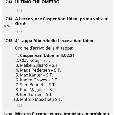
ULTIMO CHILOMETRO
17:12
17:13
A Lecce vince Casper Van Uden, prima volta al
17:13
Giro!
17:16
4° tappa Alberobello-Lecce a Van Uden
17:15
Ordine d’arrivo della 4° tappa:
Casper van Uden
in 4:02:21
Olav Kooij – S.T.
Maikel Zijlaard – S.T.
Mads Pedersen – S.T.
Max Kanter – S.T.
Kaden Groves – S.T.
Sam Bennett – S.T.
Paul Magnier – S.T.
Ben Turner – S.T.
Matteo Moschetti S.T.
17:28
Mistero Ciccone: giacca impigliata o problema
17:16