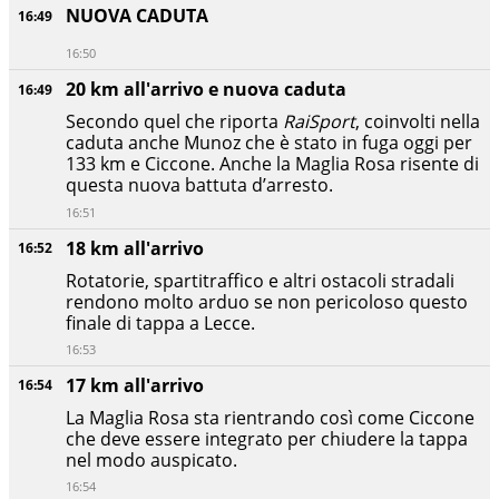
NUOVA CADUTA
16:49
16:50
20 km all'arrivo e nuova caduta
16:49
Secondo quel che riporta
RaiSport
, coinvolti nella
caduta anche Munoz che è stato in fuga oggi per
133 km e Ciccone. Anche la Maglia Rosa risente di
questa nuova battuta d’arresto.
16:51
18 km all'arrivo
16:52
Rotatorie, spartitraffico e altri ostacoli stradali
rendono molto arduo se non pericoloso questo
finale di tappa a Lecce.
16:53
17 km all'arrivo
16:54
La Maglia Rosa sta rientrando così come Ciccone
che deve essere integrato per chiudere la tappa
nel modo auspicato.
16:54