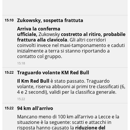
Zukowsky, sospetta frattuta
15:10
Arriva la conferma
ufficiale,
Zukowsky
costretto al ritiro, probabile
frattura alla clavicola
. Gli altri corridori
coinvolti invece nel maxi-tamponamento e caduti
inizialmente a terra si stanno riportando a
contatto col gruppo.
15:18
Traguardo volante KM Red Bull
15:22
Il Km Red Bull
è stato passato. Traguardo
volante, riserva abbuoni ai primi tre classificati (6,
4 e 2 secondi), validi per la classifica generale.
15:22
94 km all'arrivo
15:22
Mancano meno di 100 km all’arrivo a Lecce e la
situazione è la seguente: scatti e attacchi in
risposta hanno causato la
riduzione del