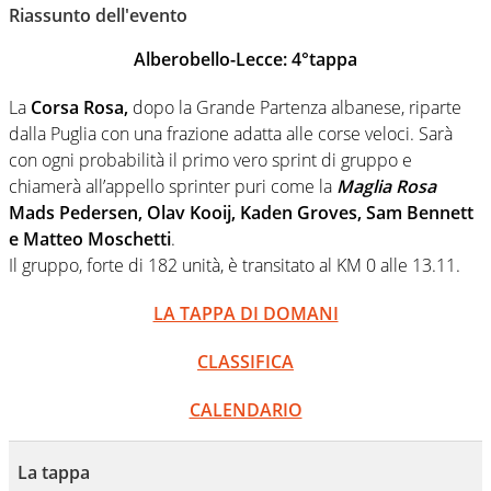
personale e necessità: soprattutto di calcio, di sport e dei
Riassunto dell'evento
suoi protagonisti, concedendosi innocenti evasioni
nell'ambito della creazione di format. Un tempo ala
Alberobello-Lecce: 4°tappa
destra, oggi si sente a suo agio nel ruolo di libero. Cura
una classifica riservata dei migliori 5 calciatori di sempre.
La
Corsa Rosa,
dopo la Grande Partenza albanese, riparte
dalla Puglia con una frazione adatta alle corse veloci. Sarà
con ogni probabilità il primo vero sprint di gruppo e
chiamerà all’appello sprinter puri come la
Maglia Rosa
Mads Pedersen, Olav Kooij, Kaden Groves, Sam Bennett
e Matteo Moschetti
.
Il gruppo, forte di 182 unità, è transitato al KM 0 alle 13.11.
LA TAPPA DI DOMANI
CLASSIFICA
CALENDARIO
La tappa