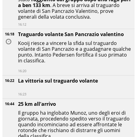
a ben 133 km
. A breve si arriva al traguardo
volante di San Pancrazio Valentino, prove
generali della volata conclusiva.
16:12
Traguardo volante San Pancrazio valentino
16:18
Kooij riesce a vincere la sfida sul traguardo
volante di San Pancrazio e a guadagnare qualche
punto. Intanto Pedersen fortifica il suo primato
in classifica.
16:20
La vittoria sul traguardo volante
16:22
16:23
25 km all'arrivo
16:44
Il gruppo ha inglobato Munoz, uno degli eroi di
giornata, procedendo spedito verso il traguardo
quando incominciano ad essere affrontate le
rotonde che rischiano di distrarre gli uomini
della classifica.