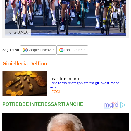
Fonte: ANSA
Seguici su:
Google Discover
Fonti preferite
Gioielleria Delfino
Investire in oro
L’oro torna protagonista tra gli investimenti
sicuri
LEGGI