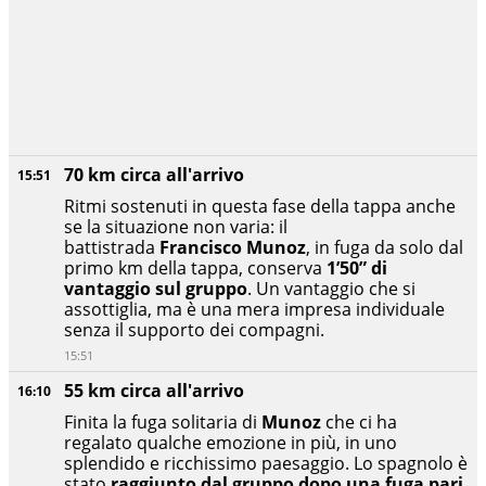
70 km circa all'arrivo
15:51
Ritmi sostenuti in questa fase della tappa anche
se la situazione non varia: il
battistrada
Francisco Munoz
, in fuga da solo dal
primo km della tappa, conserva
1’50” di
vantaggio sul gruppo
. Un vantaggio che si
assottiglia, ma è una mera impresa individuale
senza il supporto dei compagni.
15:51
55 km circa all'arrivo
16:10
Finita la fuga solitaria di
Munoz
che ci ha
regalato qualche emozione in più, in uno
splendido e ricchissimo paesaggio. Lo spagnolo è
stato
raggiunto dal gruppo dopo una fuga pari