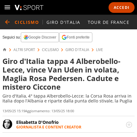
ACCEDI
CICLISMO
GIRO D'ITALIA
TOUR DE FRANCE
Seguici su:
Google Discover
Fonti preferite
ALTRI SPORT
CICLISMO
GIRO D'ITALIA
LIVE
Giro d'Italia tappa 4 Alberobello-
Lecce, vince Van Uden in volata,
Maglia Rosa Pedersen. Cadute e
mistero Ciccone
Giro d'Italia, 4° tappa Alberobello-Lecce: la Corsa Rosa arriva in
Italia dopo l'Albania e riparte dalla punta dello stivale, la Puglia
13/05/25 15:19
Aggiornamento:
13/05/25 18:00
Elisabetta D'Onofrio
GIORNALISTA E CONTENT CREATOR
Giornalista professionista dal 2007, scrive per curiosità