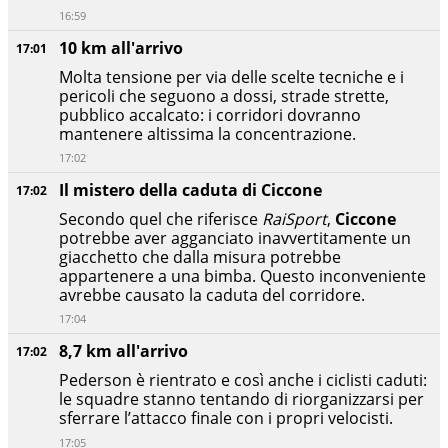
16:59
10 km all'arrivo
17:01
Molta tensione per via delle scelte tecniche e i
pericoli che seguono a dossi, strade strette,
pubblico accalcato: i corridori dovranno
mantenere altissima la concentrazione.
17:02
Il mistero della caduta di Ciccone
17:02
Secondo quel che riferisce
RaiSport
,
Ciccone
potrebbe aver agganciato inavvertitamente un
giacchetto che dalla misura potrebbe
appartenere a una bimba. Questo inconveniente
avrebbe causato la caduta del corridore.
17:04
8,7 km all'arrivo
17:02
Pederson è rientrato e così anche i ciclisti caduti:
le squadre stanno tentando di riorganizzarsi per
sferrare l’attacco finale con i propri velocisti.
17:05