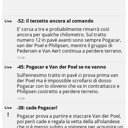
-52: il terzetto ancora al comando
Live
E’ corsa a tre e probabilmente rimarrà così
ancora per qualche chilometro. Sul tratto
numero 12 in pavé avanti sono sempre Pogacar,
van der Poel e Philipsen, mentre il gruppo di
Pedersen e Van Aert continua a perdere terreno.
15:48
-45: Pogacar e Van der Poel se ne vanno
Live
Sull’ennesimo tratto in pavé ci prova prima van
der Poel ma è impossible scrollarsi di dosso
Pogacar con lo sloveno che va in contrattacco e
Philipsen costretto a perdere terreno.
15:58
-38: cade Pogacar!
Live
Pogacar prova a partire e staccare Van der Poel,
poi però cade e regala la vetta della all’olandese
che si è messo subito a spingere per acquisire un