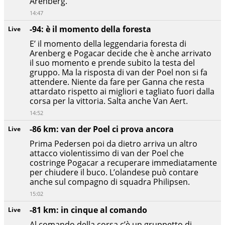
Arenberg.
14:47
-94: è il momento della foresta
Live
E’ il momento della leggendaria foresta di
Arenberg e Pogacar decide che è anche arrivato
il suo momento e prende subito la testa del
gruppo. Ma la risposta di van der Poel non si fa
attendere. Niente da fare per Ganna che resta
attardato rispetto ai migliori e tagliato fuori dalla
corsa per la vittoria. Salta anche Van Aert.
14:52
-86 km: van der Poel ci prova ancora
Live
Prima Pedersen poi da dietro arriva un altro
attacco violentissimo di van der Poel che
costringe Pogacar a recuperare immediatamente
per chiudere il buco. L’olandese può contare
anche sul compagno di squadra Philipsen.
15:02
-81 km: in cinque al comando
Live
Al comando della corsa c’è un gruppetto di