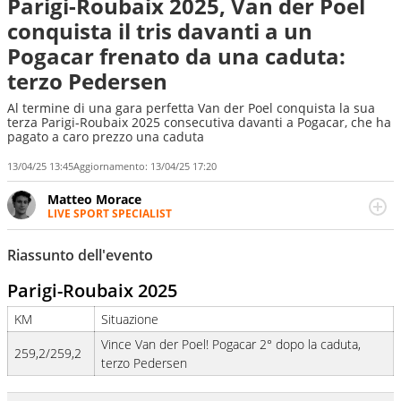
Parigi-Roubaix 2025, Van der Poel
conquista il tris davanti a un
Pogacar frenato da una caduta:
terzo Pedersen
Al termine di una gara perfetta Van der Poel conquista la sua
terza Parigi-Roubaix 2025 consecutiva davanti a Pogacar, che ha
pagato a caro prezzo una caduta
13/04/25 13:45
Aggiornamento:
13/04/25 17:20
Matteo Morace
LIVE SPORT SPECIALIST
La multimedialità quale approccio personale e
professionale. Ama raccontare lo sport focalizzando ogni
Riassunto dell'evento
attenzione sul tempo reale: la verità della dirette non
sono opinioni ma fatti
Parigi-Roubaix 2025
KM
Situazione
Vince Van der Poel! Pogacar 2° dopo la caduta,
259,2/259,2
terzo Pedersen