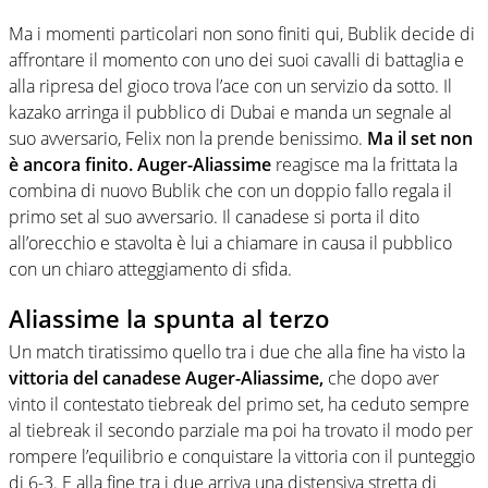
Ma i momenti particolari non sono finiti qui, Bublik decide di
affrontare il momento con uno dei suoi cavalli di battaglia e
alla ripresa del gioco trova l’ace con un servizio da sotto. Il
kazako arringa il pubblico di Dubai e manda un segnale al
suo avversario, Felix non la prende benissimo.
Ma il set non
è ancora finito. Auger-Aliassime
reagisce ma la frittata la
combina di nuovo Bublik che con un doppio fallo regala il
primo set al suo avversario. Il canadese si porta il dito
all’orecchio e stavolta è lui a chiamare in causa il pubblico
con un chiaro atteggiamento di sfida.
Aliassime la spunta al terzo
Un match tiratissimo quello tra i due che alla fine ha visto la
vittoria del canadese Auger-Aliassime,
che dopo aver
vinto il contestato tiebreak del primo set, ha ceduto sempre
al tiebreak il secondo parziale ma poi ha trovato il modo per
rompere l’equilibrio e conquistare la vittoria con il punteggio
di 6-3. E alla fine tra i due arriva una distensiva stretta di