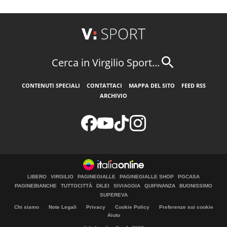
Cerca in Virgilio Sport...
CONTENUTI SPECIALI
CONTATTACI
MAPPA DEL SITO
FEED RSS
ARCHIVIO
LIBERO
VIRGILIO
PAGINEGIALLE
PAGINEGIALLE SHOP
PGCASA
PAGINEBIANCHE
TUTTOCITTÀ
DILEI
SIVIAGGIA
QUIFINANZA
BUONISSIMO
SUPEREVA
Chi siamo
Note Legali
Privacy
Cookie Policy
Preferenze sui cookie
Aiuto