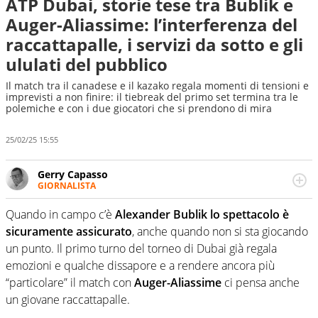
ATP Dubai, storie tese tra Bublik e
Auger-Aliassime: l’interferenza del
raccattapalle, i servizi da sotto e gli
ululati del pubblico
Il match tra il canadese e il kazako regala momenti di tensioni e
imprevisti a non finire: il tiebreak del primo set termina tra le
polemiche e con i due giocatori che si prendono di mira
25/02/25 15:55
Gerry Capasso
GIORNALISTA
Per lui gli sport americani non hanno segreti: basket,
football, baseball e la capacità innata di trovare la notizia
Quando in campo c’è
Alexander Bublik lo spettacolo è
dove altri non vedono granché
sicuramente assicurato
, anche quando non si sta giocando
un punto. Il primo turno del torneo di Dubai già regala
emozioni e qualche dissapore e a rendere ancora più
“particolare” il match con
Auger-Aliassime
ci pensa anche
un giovane raccattapalle.