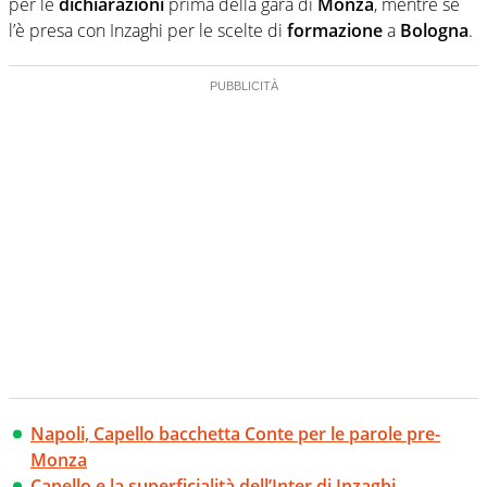
per le
dichiarazioni
prima della gara di
Monza
, mentre se
l’è presa con Inzaghi per le scelte di
formazione
a
Bologna
.
Napoli, Capello bacchetta Conte per le parole pre-
Monza
Capello e la superficialità dell’Inter di Inzaghi