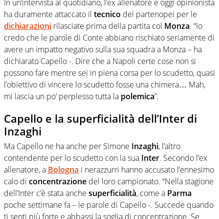
In un’intervista al quotidiano, l’ex allenatore e oggi opinionista
ha duramente attaccato il
tecnico
dei partenopei per le
dichiarazioni
rilasciate prima della partita col
Monza
. “Io
credo che le parole di Conte abbiano rischiato seriamente di
avere un impatto negativo sulla sua squadra a Monza – ha
dichiarato Capello -. Dire che a Napoli certe cose non si
possono fare mentre sei in piena corsa per lo scudetto, quasi
l’obiettivo di vincere lo scudetto fosse una chimera… Mah,
mi lascia un po’ perplesso tutta la
polemica
”.
Capello e la superficialità dell’Inter di
Inzaghi
Ma Capello ne ha anche per Simone
Inzaghi
, l’altro
contendente per lo scudetto con la sua
Inter
. Secondo l’ex
allenatore, a
Bologna
i nerazzurri hanno accusato l’ennesimo
calo di
concentrazione
del loro campionato. “Nella stagione
dell’Inter c’è stata anche
superficialità
, come a
Parma
poche settimane fa – le parole di Capello -. Succede quando
ti senti più forte e abbassi la soglia di concentrazione. Se