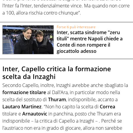
l’Inter fa l’Inter, tendenzialmente vince. Ma quando non corre
a 100, allora rischia contro chiunque”.
Forse ti può interessare
Inter, scatta sindrome "zeru
tituli" mentre Napoli chiede a
Conte di non rompere il
giocattolo adesso
Inter, Capello critica la formazione
scelta da Inzaghi
Secondo Capello, inoltre, Inzaghi avrebbe anche sbagliato la
formazione
titolare
al Dall’Ara, in particolar modo nella
scelta del sostituto di
Thuram
, indisponibile, accanto a
Lautaro
Martinez
. “Non ho capito la scelta di
Correa
titolare e
Arnautovic
in panchina, posto che Thuram era
indisponibile – la critica di Capello a Inzaghi – . Perché se
l’austriaco non era in grado di giocare, allora non sarebbe