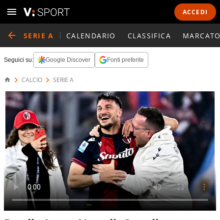
ACCEDI
SERIE A
CALENDARIO
CLASSIFICA
MARCATO
Seguici su:
Google Discover
Fonti preferite
CALCIO
SERIE A