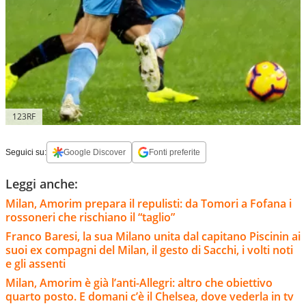
123RF
Seguici su:
Google Discover
Fonti preferite
Leggi anche:
Milan, Amorim prepara il repulisti: da Tomori a Fofana i
rossoneri che rischiano il “taglio”
Franco Baresi, la sua Milano unita dal capitano Piscinin ai
suoi ex compagni del Milan, il gesto di Sacchi, i volti noti
e gli assenti
Milan, Amorim è già l’anti-Allegri: altro che obiettivo
quarto posto. E domani c’è il Chelsea, dove vederla in tv