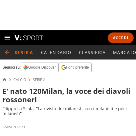
ACCEDI
SERIE A
CALENDARIO
CLASSIFICA
MARCATO
Seguici su:
Google Discover
Fonti preferite
CALCIO
SERIE A
E' nato 120Milan, la voce dei diavoli
rossoneri
Filippo La Scala: "La rivista dei milanisti, con i milanisti e per i
milanisti"
22/05/19 18:23