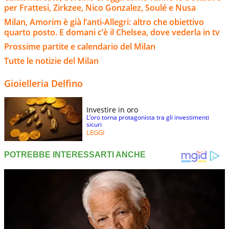
per Frattesi, Zirkzee, Nico Gonzalez, Soulé e Nusa
Milan, Amorim è già l’anti-Allegri: altro che obiettivo
quarto posto. E domani c’è il Chelsea, dove vederla in tv
Prossime partite e calendario del Milan
Tutte le notizie del Milan
Gioielleria Delfino
Investire in oro
L’oro torna protagonista tra gli investimenti
sicuri
LEGGI