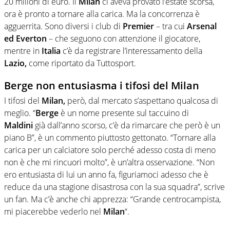
20 milioni di euro. Il
Milan
ci aveva provato l’estate scorsa,
ora è pronto a tornare alla carica. Ma la concorrenza è
agguerrita. Sono diversi i club di
Premier
– tra cui
Arsenal
ed Everton
– che seguono con attenzione il giocatore,
mentre in
Italia
c’è da registrare l’interessamento della
Lazio,
come riportato da Tuttosport.
Berge non entusiasma i tifosi del Milan
I tifosi del
Milan,
però, dal mercato s’aspettano qualcosa di
meglio. “
Berge
è un nome presente sul taccuino di
Maldini
già dall’anno scorso, c’è da rimarcare che però è un
piano B”, è un commento piuttosto gettonato. “Tornare alla
carica per un calciatore solo perché adesso costa di meno
non è che mi rincuori molto”, è un’altra osservazione. “Non
ero entusiasta di lui un anno fa, figuriamoci adesso che è
reduce da una stagione disastrosa con la sua squadra”, scrive
un fan. Ma c’è anche chi apprezza: “Grande centrocampista,
mi piacerebbe vederlo nel
Milan
“.