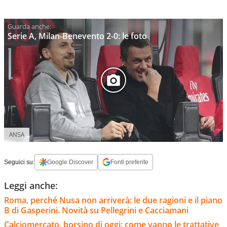
Serie A, Milan-Benevento 2-0: le foto
ANSA
Seguici su:
Google Discover
Fonti preferite
Leggi anche:
Roma, perché Nusa non arriverà: le due ragioni e il piano
B di Gasperini. Novità su Pellegrini e Cacciamani
Calciomercato, borsino di oggi: come vanno le trattative