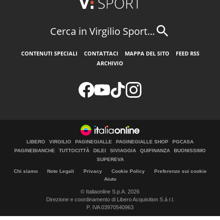
Cerca in Virgilio Sport...
CONTENUTI SPECIALI
CONTATTACI
MAPPA DEL SITO
FEED RSS
ARCHIVIO
LIBERO
VIRGILIO
PAGINEGIALLE
PAGINEGIALLE SHOP
PGCASA
PAGINEBIANCHE
TUTTOCITTÀ
DILEI
SIVIAGGIA
QUIFINANZA
BUONISSIMO
SUPEREVA
Chi siamo
Note Legali
Privacy
Cookie Policy
Preferenze sui cookie
Aiuto
© Italiaonline S.p.A. 2026
Direzione e coordinamento di Libero Acquisition S.á r.l.
P. IVA 03970540963