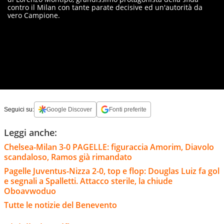
contro il Milan con tante parate decisive ed un'autorità da
vero Campione.
Seguici su:
Google Discover
Fonti preferite
Leggi anche:
Chelsea-Milan 3-0 PAGELLE: figuraccia Amorim, Diavolo
scandaloso, Ramos già rimandato
Pagelle Juventus-Nizza 2-0, top e flop: Douglas Luiz fa gol
e segnali a Spalletti. Attacco sterile, la chiude
Oboavwoduo
Tutte le notizie del Benevento