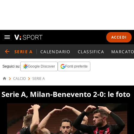
ACCEDI
SERIE A
CALENDARIO
CLASSIFICA
MARCATO
Seguici su:
Google Discover
Fonti preferite
CALCIO
SERIE A
Serie A, Milan-Benevento 2-0: le foto