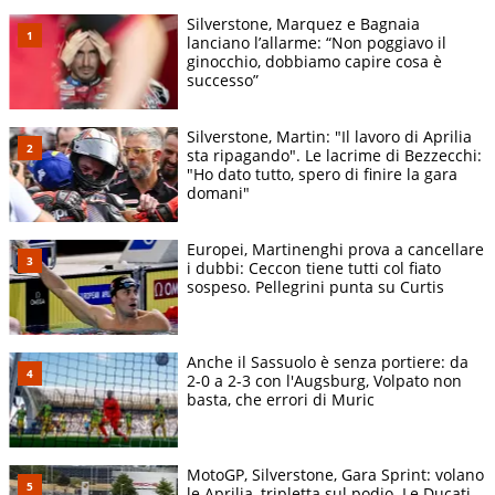
Silverstone, Marquez e Bagnaia
lanciano l’allarme: “Non poggiavo il
ginocchio, dobbiamo capire cosa è
successo”
Silverstone, Martin: "Il lavoro di Aprilia
sta ripagando". Le lacrime di Bezzecchi:
"Ho dato tutto, spero di finire la gara
domani"
Europei, Martinenghi prova a cancellare
i dubbi: Ceccon tiene tutti col fiato
sospeso. Pellegrini punta su Curtis
Anche il Sassuolo è senza portiere: da
2-0 a 2-3 con l'Augsburg, Volpato non
basta, che errori di Muric
MotoGP, Silverstone, Gara Sprint: volano
le Aprilia, tripletta sul podio. Le Ducati