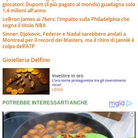
giocatori: Dupont (il più pagato al mondo) guadagna solo
1,4 milioni all'anno
LeBron James ai 76ers: l'impatto sulla Philadelphia che
sogna il titolo NBA
Sinner: Djokovic, Federer e Nadal sarebbero andati a
Montreal per il record dei Masters, ma il ritiro di Jannik è
colpa dell’ATP
Gioielleria Delfino
Investire in oro
L’oro torna protagonista tra gli investimenti
sicuri
LEGGI