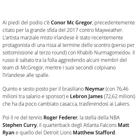
Ai piedi del podio c’è
Conor
Mc
Gregor
, precedentemente
citato per la grande sfida del 2017 contro Mayweather.
L’artista marziale misto irlandese è stato recentemente
protagonista di una rissa al termine dello scontro (perso per
sottomissione al terzo round) con Khabib Nurmagomedov. Il
russo è saltato tra la folla aggredendo alcuni membri del
team di McGregor, mentre i suoi secondi colpivano
l’irlandese alle spalle.
Quinto e sesto posto per il brasiliano
Neymar
(con 76,46
milioni tra salario e sponsor) e
Lebron
James
(72,62 milioni)
che ha da poco cambiato casacca, trasferendosi ai Lakers.
Poi il re del tennis
Roger Federer
, la stella della NBA
Stephen Curry
, il quarterback degli Atlanta Falcons
Matt
Ryan
e quello dei Detroit Lions
Matthew Stafford
.