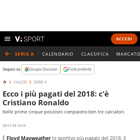
ACCEDI
SERIE A
CALENDARIO
CLASSIFICA
MARCATO
Seguici su:
Google Discover
Fonti preferite
CALCIO
SERIE A
Ecco i più pagati del 2018: c'è
Cristiano Ronaldo
Nelle prime cinque posizioni compaiono ben tre calciatori.
29/11/18 14:10
È
Floyd
Mayweather
lo sportivo più pagato del 2018. Il