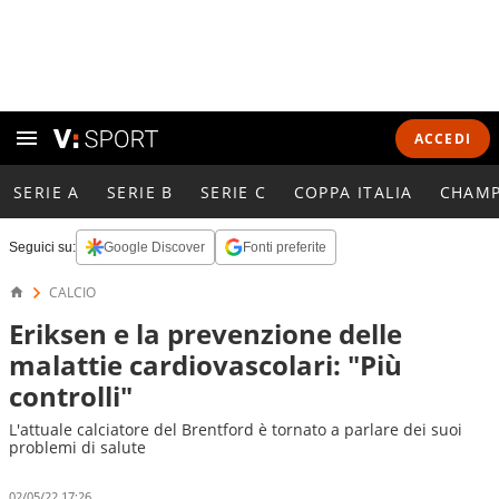
ACCEDI
SERIE A
SERIE B
SERIE C
COPPA ITALIA
CHAMP
Seguici su:
Google Discover
Fonti preferite
CALCIO
Eriksen e la prevenzione delle
malattie cardiovascolari: "Più
controlli"
L'attuale calciatore del Brentford è tornato a parlare dei suoi
problemi di salute
02/05/22 17:26