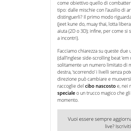
come obiettivo quello di combattere 
tipo: dalle mischie con l’ausilio di 
distinguerli? Il primo modo riguard
(jeet kune do, muay thai, lotta liber
aiuta (2D o 3D); infine, per come si s
a incontri).
Facciamo chiarezza su queste due u
(dall’inglese side-scrolling beat ’e
solitamente un numero limitato di m
destra, ‘scorrendo’ i livelli senza po
direzione può cambiare e muoversi i
raccoglie del
cibo nascosto
e, nei 
speciale
o un trucco magico che gli
momento.
Vuoi essere sempre aggiornat
live? Iscrivi