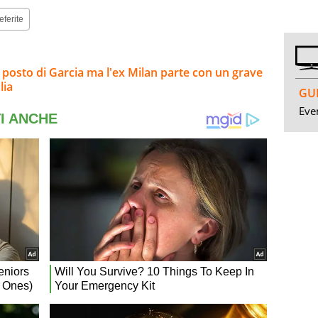
eferite
 posto di Garcia ma l'ex Milan parte con un grave
lia
GUI
Even