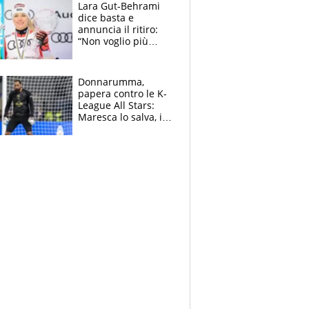
rischio beffa
Lara Gut-Behrami
dice basta e
annuncia il ritiro:
“Non voglio più
gareggiare”. Visita
decisiva per
Brignone
Donnarumma,
papera contro le K-
League All Stars:
Maresca lo salva, i
tifosi del City lo
attaccano