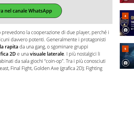
ra nel canale WhatsApp
o prevedono la cooperazione di due player, perché i
lcuni davvero potenti. Generalmente i protagonisti
la rapita
da una gang, o sgominare gruppi
fica 2D
e una
visuale laterale
. I più nostalgici li
inati da sala giochi “coin-op”. Tra i più conosciuti
st, Final Fight, Golden Axe (grafica 2D); Fighting