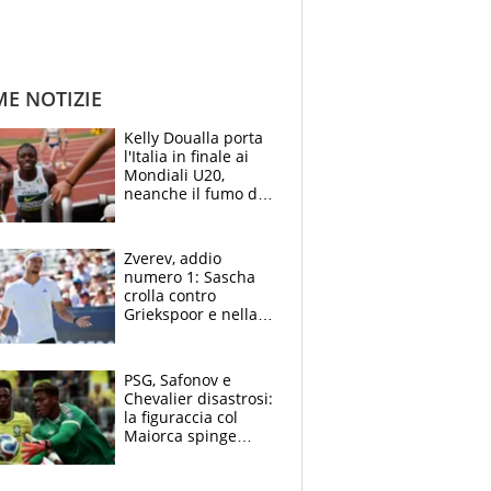
ME NOTIZIE
Kelly Doualla porta
l'Italia in finale ai
Mondiali U20,
neanche il fumo di
un incendio la frena
sui 100 metri
Zverev, addio
numero 1: Sascha
crolla contro
Griekspoor e nella
sfida a due con
Sinner si conferma
terzo. Quanti malori
PSG, Safonov e
a Montreal
Chevalier disastrosi:
la figuraccia col
Maiorca spinge
Suzuki da Luis
Enrique, Juve a