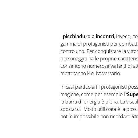
I
picchiaduro a incontri
, invece, c
gamma di protagonisti per combatter
contro uno. Per conquistare la vitto
personaggio ha le proprie caratterist
consentono numerose varianti di attac
metteranno k.o. l’avversario.
In casi particolari i protagonisti pos
magiche, come per esempio i ‘
Supe
la barra di energia è piena. La vis
spostarsi. Molto utilizzata è la possib
noti è impossibile non ricordare
St