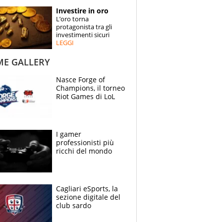
STORIE
Investire in oro
L’oro torna
SPECIALI
protagonista tra gli
investimenti sicuri
LEGGI
ESPERTI
ME GALLERY
CONTATTI
Nasce Forge of
Champions, il torneo
Riot Games di LoL
I gamer
professionisti più
ricchi del mondo
Cagliari eSports, la
sezione digitale del
club sardo