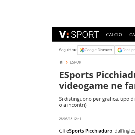
CALCIO
C
Seguici su:
Google Discover
Fonti pr
ESPORT
ESports Picchiad
videogame ne fa
Si distinguono per grafica, tipo 
o a incontri)
28/05/18 12:41
Gli
eSports Picchiaduro
, dall’ingles