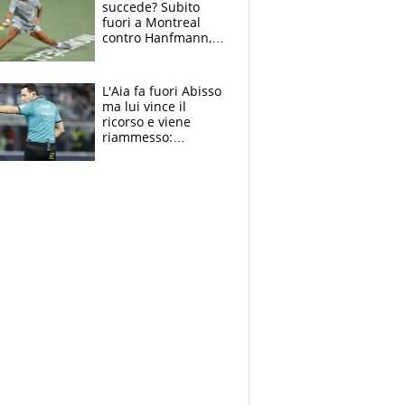
succede? Subito
fuori a Montreal
contro Hanfmann,
per Flavio è tutta
colpa della tosse
L'Aia fa fuori Abisso
ma lui vince il
ricorso e viene
riammesso:
continua momento
nero per gli arbitri