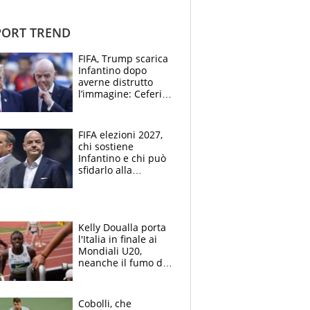
ORT TREND
FIFA, Trump scarica
Infantino dopo
averne distrutto
l’immagine: Ceferin
sceglie la
Supercoppa per il
contrattacco
FIFA elezioni 2027,
chi sostiene
Infantino e chi può
sfidarlo alla
presidenza: la
nuova geografia del
calcio
Kelly Doualla porta
l'Italia in finale ai
Mondiali U20,
neanche il fumo di
un incendio la frena
sui 100 metri
Cobolli, che