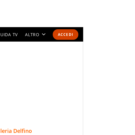
UIDA TV
ALTRO
ACCEDI
CALENDARI E CLASSIFICHE
ALTRI SPORT
MONDIALI 2026
OLIMPIADI
GOSSIP
LIFESTYLE
lleria Delfino