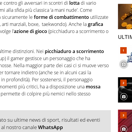
contro gli avversari in scontri di
lotta
di vario
armi alla sfida più classica ‘a mani nude’. Come
a sicuramente le
forme di combattimento
utilizzate
a, arti marziali, boxe, taekwondo). Anche la
grafica
volge l’
azione di gioco
(picchiaduro a scorrimento o
ULTI
ltime distinzioni. Nei
picchiaduro a scorrimento
m up) il gamer gestisce un personaggio che ha
osse. Nella maggior parte dei casi ci si muove verso
ter tornare indietro (anche se in alcuni casi la
n profondità). Per sostenersi, il personaggio
momenti più critici, ha a disposizione una
mossa
 permette di colpire più nemici nello stesso
o su ultime news di sport, risultati ed eventi
ti al nostro canale
WhatsApp