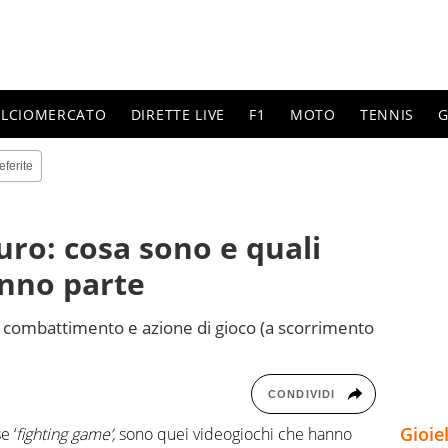
ALCIOMERCATO
DIRETTE LIVE
F1
MOTO
TENNIS
G
eferite
uro: cosa sono e quali
nno parte
di combattimento e azione di gioco (a scorrimento
CONDIVIDI
Gioie
e ‘
fighting game’,
sono quei videogiochi che hanno