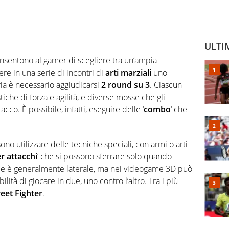
ULTI
onsentono al gamer di scegliere tra un’ampia
e in una serie di incontri di
arti marziali
uno
ria è necessario aggiudicarsi
2 round su 3
. Ciascun
iche di forza e agilità, e diverse mosse che gli
co. È possibile, infatti, eseguire delle ‘
combo
‘ che
sono utilizzare delle tecniche speciali, con armi o arti
r attacchi
‘ che si possono sferrare solo quando
uale è generalmente laterale, ma nei videogame 3D può
ilità di giocare in due, uno contro l’altro. Tra i più
reet Fighter
.