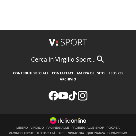
Cerca in Virgilio Sport...
CONTENUTI SPECIALI
CONTATTACI
MAPPA DEL SITO
FEED RSS
ARCHIVIO
LIBERO
VIRGILIO
PAGINEGIALLE
PAGINEGIALLE SHOP
PGCASA
PAGINEBIANCHE
TUTTOCITTÀ
DILEI
SIVIAGGIA
QUIFINANZA
BUONISSIMO