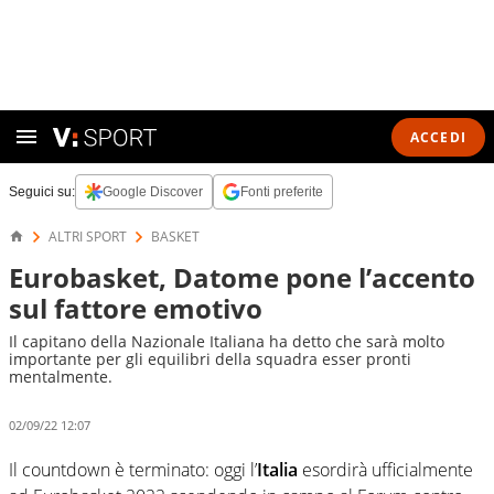
ACCEDI
Seguici su:
Google Discover
Fonti preferite
ALTRI SPORT
BASKET
Eurobasket, Datome pone l’accento
sul fattore emotivo
Il capitano della Nazionale Italiana ha detto che sarà molto
importante per gli equilibri della squadra esser pronti
mentalmente.
02/09/22 12:07
Il countdown è terminato: oggi l’
Italia
esordirà ufficialmente