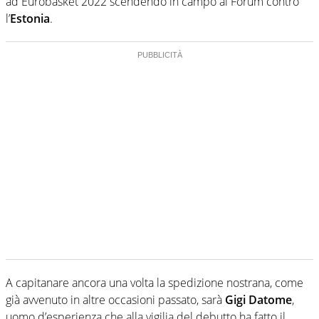
ad Eurobasket 2022 scendendo in campo al Forum contro
l’
Estonia
.
A capitanare ancora una volta la spedizione nostrana, come
già avvenuto in altre occasioni passato, sarà
Gigi Datome
,
uomo d’esperienza che alla vigilia del debutto ha fatto il