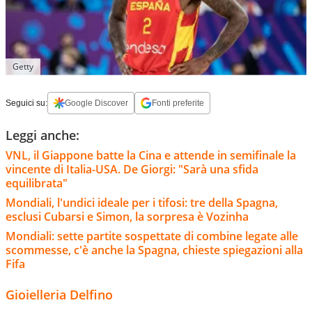
Getty
Seguici su:
Google Discover
Fonti preferite
Leggi anche:
VNL, il Giappone batte la Cina e attende in semifinale la
vincente di Italia-USA. De Giorgi: "Sarà una sfida
equilibrata"
Mondiali, l'undici ideale per i tifosi: tre della Spagna,
esclusi Cubarsi e Simon, la sorpresa è Vozinha
Mondiali: sette partite sospettate di combine legate alle
scommesse, c'è anche la Spagna, chieste spiegazioni alla
Fifa
Gioielleria Delfino