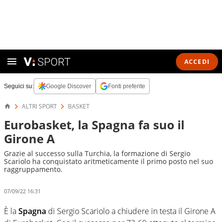
ACCEDI
Seguici su:
Google Discover
Fonti preferite
ALTRI SPORT
BASKET
Eurobasket, la Spagna fa suo il
Girone A
Grazie al successo sulla Turchia, la formazione di Sergio
Scariolo ha conquistato aritmeticamente il primo posto nel suo
raggruppamento.
07/09/22 16:31
È la
Spagna
di Sergio Scariolo a chiudere in testa il Girone A