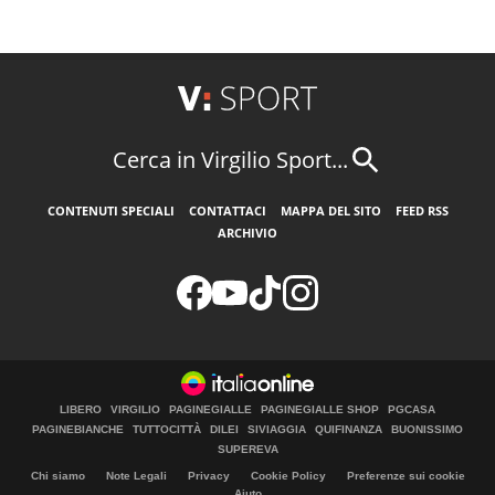
Cerca in Virgilio Sport...
CONTENUTI SPECIALI
CONTATTACI
MAPPA DEL SITO
FEED RSS
ARCHIVIO
LIBERO
VIRGILIO
PAGINEGIALLE
PAGINEGIALLE SHOP
PGCASA
PAGINEBIANCHE
TUTTOCITTÀ
DILEI
SIVIAGGIA
QUIFINANZA
BUONISSIMO
SUPEREVA
Chi siamo
Note Legali
Privacy
Cookie Policy
Preferenze sui cookie
Aiuto