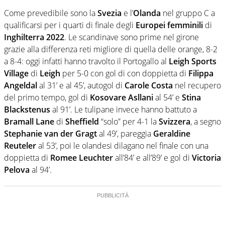
Come prevedibile sono la
Svezia
e l’
Olanda
nel gruppo C a
qualificarsi per i quarti di finale degli
Europei femminili
di
Inghilterra 2022
. Le scandinave sono prime nel girone
grazie alla differenza reti migliore di quella delle orange, 8-2
a 8-4: oggi infatti hanno travolto il Portogallo al
Leigh Sports
Village
di
Leigh
per 5-0 con gol di con doppietta di
Filippa
Angeldal
al 31’ e al 45’, autogol di
Carole Costa
nel recupero
del primo tempo, gol di
Kosovare Asllani
al 54’ e
Stina
Blackstenus
al 91’. Le tulipane invece hanno battuto a
Bramall Lane
di
Sheffield
“solo” per 4-1 la
Svizzera
, a segno
Stephanie van der Gragt
al 49’, pareggia
Geraldine
Reuteler
al 53’, poi le olandesi dilagano nel finale con una
doppietta di
Romee Leuchter
all’84’ e all’89’ e gol di
Victoria
Pelova
al 94’.