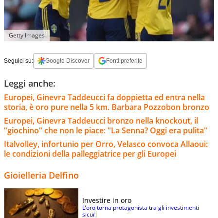
Getty Images
Seguici su:
Google Discover
Fonti preferite
Leggi anche:
Europei, Ginevra Taddeucci fa doppietta ed entra nella
storia, è oro pure nella 5 km. Barbara Pozzobon bronzo
Europei, Ginevra Taddeucci bronzo nella knockout, il
"giochino" che non le piace: "La Senna? Oggi era pulita"
Italvolley, infortunio per Orro, Velasco convoca Allaoui:
le condizioni della palleggiatrice per gli Europei
Gioielleria Delfino
Investire in oro
L’oro torna protagonista tra gli investimenti
sicuri