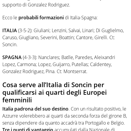
supporto di Gonzalez Rodriguez.
Ecco le
probabili formazioni
di Italia-Spagna:
ITALIA
(3-5-2): Giuliani; Lenzini, Salvai, Linari; Di Guglielmo,
Caruso, Giugliano, Severini, Boattin; Cantore, Girelli. Ct:
Soncin.
SPAGNA
(4-3-3): Nanclares; Batlle, Paredes, Aleixandri
Lopez, Carmona; Lopez, Guijarro, Putellas; Caldentey,
Gonzalez Rodriguez, Pina. Ct: Montserrat.
Cosa serve all’Italia di Soncin per
qualificarsi ai quarti degli Europei
femminili
Italia padrona del suo destino
. Con un risultato positivo, le
Azzurre volerebbero ai quarti da seconda forza del girone B,
senza dipendere da quanto accadrà tra Portogallo e Belgio.
Tre i punti di vantaggio
accumulati dalla Nazionale di