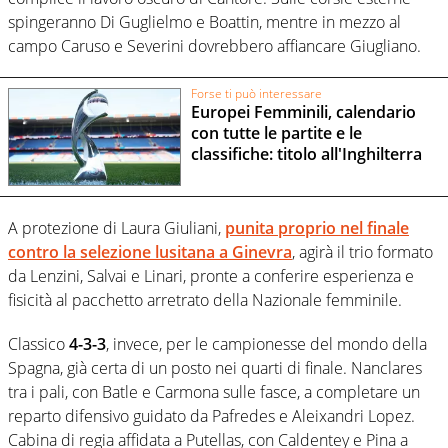
spingeranno Di Guglielmo e Boattin, mentre in mezzo al
campo Caruso e Severini dovrebbero affiancare Giugliano.
Forse ti può interessare
Europei Femminili, calendario
con tutte le partite e le
classifiche: titolo all'Inghilterra
A protezione di Laura Giuliani,
punita proprio nel finale
contro la selezione lusitana a Ginevra
, agirà il trio formato
da Lenzini, Salvai e Linari, pronte a conferire esperienza e
fisicità al pacchetto arretrato della Nazionale femminile.
Classico
4-3-3
, invece, per le campionesse del mondo della
Spagna, già certa di un posto nei quarti di finale. Nanclares
tra i pali, con Batle e Carmona sulle fasce, a completare un
reparto difensivo guidato da Pafredes e Aleixandri Lopez.
Cabina di regia affidata a Putellas, con Caldentey e Pina a