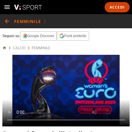
ACCEDI
FEMMINILE
Seguici su:
Google Discover
Fonti preferite
CALCIO
FEMMINILE