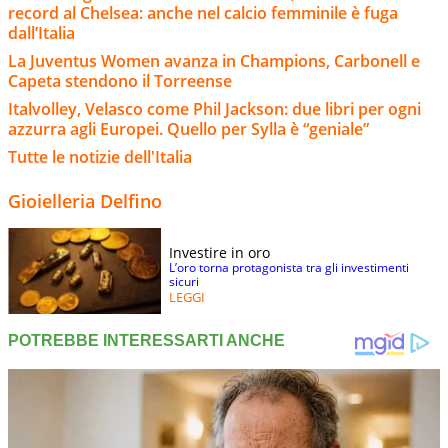
record al Chelsea: anche nel calcio femminile è fuga
dall’Italia
La Juventus Women avanza in Champions, Carbonell e
Capeta stendono il Torreense
Italvolley, Velasco come Phil Jackson: due libri per ogni
azzurra agli Europei. Quello per Sylla è “geniale”
Tutte le notizie dell'Italia
Gioielleria Delfino
Investire in oro
L’oro torna protagonista tra gli investimenti
sicuri
LEGGI