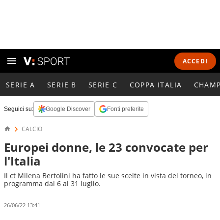
ACCEDI
SERIE A
SERIE B
SERIE C
COPPA ITALIA
CHAMP
Seguici su:
Google Discover
Fonti preferite
CALCIO
Europei donne, le 23 convocate per
l'Italia
Il ct Milena Bertolini ha fatto le sue scelte in vista del torneo, in
programma dal 6 al 31 luglio.
26/06/22 13:41